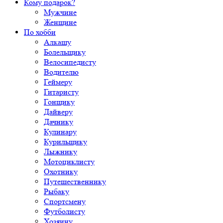
Кому подарок?
Мужчине
Женщине
По хобби
Алкашу
Болельщику
Велосипедисту
Водителю
Геймеру
Гитаристу
Гонщику
Дайверу
Дачнику
Кулинару
Курильщику
Лыжнику
Мотоциклисту
Охотнику
Путешественнику
Рыбаку
Спортсмену
Футболисту
Хозяину