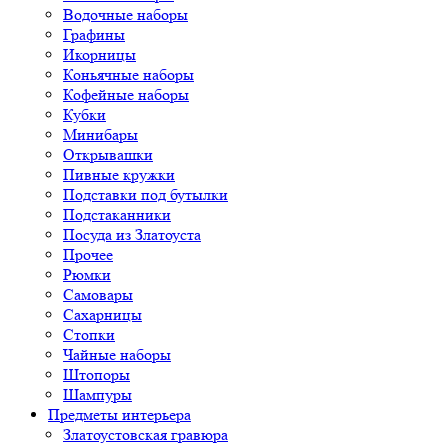
Водочные наборы
Графины
Икорницы
Коньячные наборы
Кофейные наборы
Кубки
Минибары
Открывашки
Пивные кружки
Подставки под бутылки
Подстаканники
Посуда из Златоуста
Прочее
Рюмки
Самовары
Сахарницы
Стопки
Чайные наборы
Штопоры
Шампуры
Предметы интерьера
Златоустовская гравюра