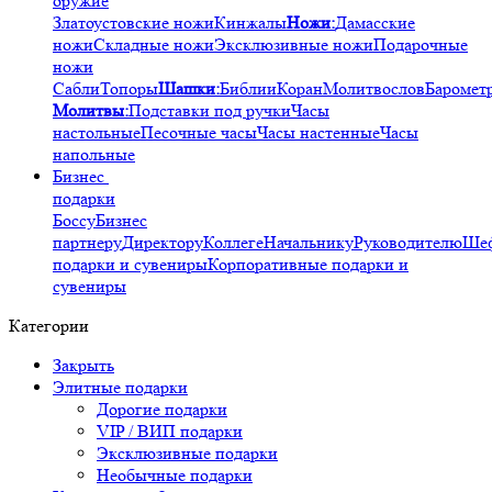
оружие
Златоустовские ножи
Кинжалы
Ножи:
Дамасские
ножи
Складные ножи
Эксклюзивные ножи
Подарочные
ножи
Сабли
Топоры
Шашки:
Библии
Коран
Молитвослов
Баромет
Молитвы:
Подставки под ручки
Часы
настольные
Песочные часы
Часы настенные
Часы
напольные
Бизнес
подарки
Боссу
Бизнес
партнеру
Директору
Коллеге
Начальнику
Руководителю
Ше
подарки и сувениры
Корпоративные подарки и
сувениры
Категории
Закрыть
Элитные подарки
Дорогие подарки
VIP / ВИП подарки
Эксклюзивные подарки
Необычные подарки