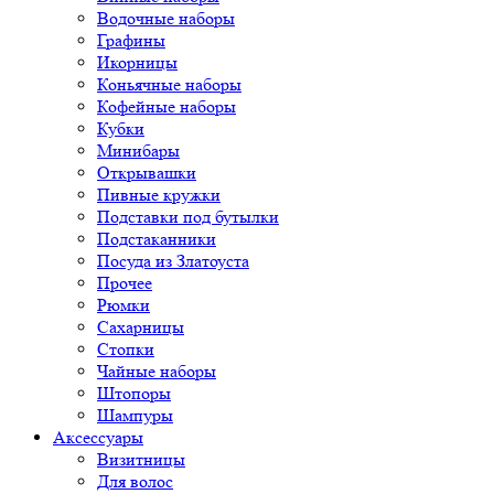
Водочные наборы
Графины
Икорницы
Коньячные наборы
Кофейные наборы
Кубки
Минибары
Открывашки
Пивные кружки
Подставки под бутылки
Подстаканники
Посуда из Златоуста
Прочее
Рюмки
Сахарницы
Стопки
Чайные наборы
Штопоры
Шампуры
Аксессуары
Визитницы
Для волос