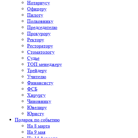
Нотариусу
Офицеру
Пилоту
Полковнику
Председателю
Прокурору
Ректору
Ресторатору
Стоматологу
Судье
ТОП менеджеру
Трейдеру
Учителю
Финансисту
ФСБ
Хирургу
Чиновнику
Ювелиру
Юристу
Подарок по событию
На 8 марта
На 9 мая