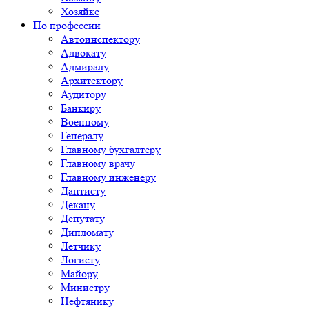
Хозяйке
По профессии
Автоинспектору
Адвокату
Адмиралу
Архитектору
Аудитору
Банкиру
Военному
Генералу
Главному бухгалтеру
Главному врачу
Главному инженеру
Дантисту
Декану
Депутату
Дипломату
Летчику
Логисту
Майору
Министру
Нефтянику