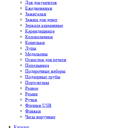
Для документов
Ежедневники
Зажигалки
Зажим для денег
Зеркала карманные
Карандашница
Колокольчики
Кошельки
Лупы
Медальоны
Оснастки для печати
Пепельница
Подарочные наборы
Подзорные трубы
Портсигары
Разное
Ремни
Ручки
Флешки USB
Фляжки
Часы наручные
Каталог