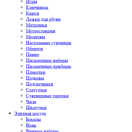
Игры
Ключницы
Книги
Ложки для обуви
Матрешки
Метеостанции
Молитвы
Настольные сувениры
Обереги
Панно
Письменные наборы
Письменные приборы
Плакетки
Подковы
Подсвечники
Статуэтки
Сувенирные тарелки
Часы
Шкатулки
Элитная посуда
Бокалы
Вазы
Винные наборы