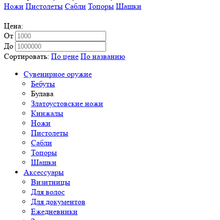
Ножи
Пистолеты
Сабли
Топоры
Шашки
Цена:
От
До
Сортировать:
По цене
По названию
Сувенирное оружие
Бебуты
Булава
Златоустовские ножи
Кинжалы
Ножи
Пистолеты
Сабли
Топоры
Шашки
Аксессуары
Визитницы
Для волос
Для документов
Ежедневники