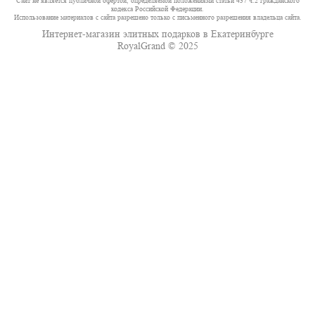
Сайт не является публичной офертой, определяемой положениями статьи 437 ч.2 гражданского
кодекса Российской Федерации.
Использование материалов с сайта разрешено только с письменного разрешения владельца сайта.
Интернет-магазин элитных подарков в Екатеринбурге
RoyalGrand © 2025