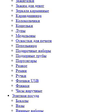
Зажигалки
Зажим для денег
Зеркала карманные
Карандашница
Колокольчики
Кошельки
Лупы
Медальоны
Оснастки для печати
Пепельница
Подарочные наборы
Подзорные трубы
Портсигары
Разное
Ремни
Ручки
Флешки USB
Фляжки
Часы наручные
Элитная посуда
Бокалы
Вазы
Винные наборы