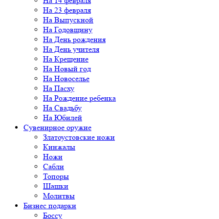
На 14 февраля
На 23 февраля
На Выпускной
На Годовщину
На День рождения
На День учителя
На Крещение
На Новый год
На Новоселье
На Пасху
На Рождение ребенка
На Свадьбу
На Юбилей
Сувенирное оружие
Златоустовские ножи
Кинжалы
Ножи
Сабли
Топоры
Шашки
Молитвы
Бизнес подарки
Боссу