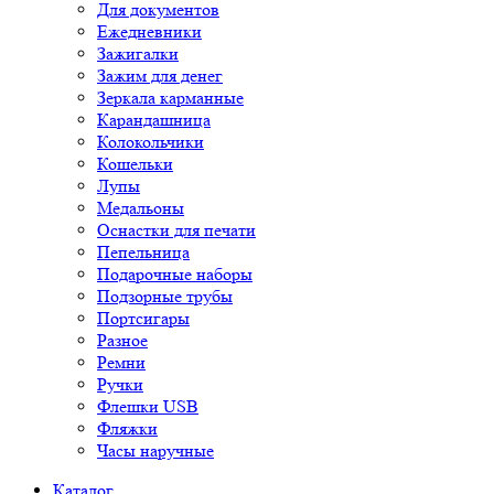
Для документов
Ежедневники
Зажигалки
Зажим для денег
Зеркала карманные
Карандашница
Колокольчики
Кошельки
Лупы
Медальоны
Оснастки для печати
Пепельница
Подарочные наборы
Подзорные трубы
Портсигары
Разное
Ремни
Ручки
Флешки USB
Фляжки
Часы наручные
Каталог