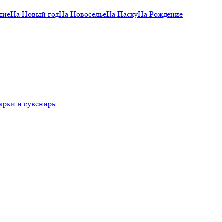
ние
На Новый год
На Новоселье
На Пасху
На Рождение
арки и сувениры