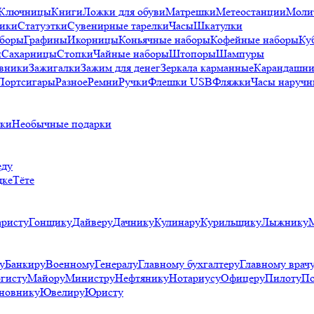
Ключницы
Книги
Ложки для обуви
Матрешки
Метеостанции
Моли
ики
Статуэтки
Сувенирные тарелки
Часы
Шкатулки
аборы
Графины
Икорницы
Коньячные наборы
Кофейные наборы
Ку
и
Сахарницы
Стопки
Чайные наборы
Штопоры
Шампуры
вники
Зажигалки
Зажим для денег
Зеркала карманные
Карандашни
Портсигары
Разное
Ремни
Ручки
Флешки USB
Фляжки
Часы наручн
рки
Необычные подарки
еду
дке
Тёте
аристу
Гонщику
Дайверу
Дачнику
Кулинару
Курильщику
Лыжнику
у
Банкиру
Военному
Генералу
Главному бухгалтеру
Главному врач
гисту
Майору
Министру
Нефтянику
Нотариусу
Офицеру
Пилоту
По
новнику
Ювелиру
Юристу