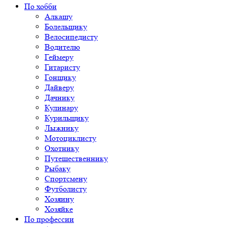
По хобби
Алкашу
Болельщику
Велосипедисту
Водителю
Геймеру
Гитаристу
Гонщику
Дайверу
Дачнику
Кулинару
Курильщику
Лыжнику
Мотоциклисту
Охотнику
Путешественнику
Рыбаку
Спортсмену
Футболисту
Хозяину
Хозяйке
По профессии