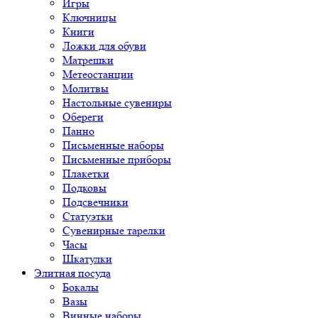
Игры
Ключницы
Книги
Ложки для обуви
Матрешки
Метеостанции
Молитвы
Настольные сувениры
Обереги
Панно
Письменные наборы
Письменные приборы
Плакетки
Подковы
Подсвечники
Статуэтки
Сувенирные тарелки
Часы
Шкатулки
Элитная посуда
Бокалы
Вазы
Винные наборы