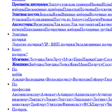
Предметы интерьера:
Златоустовская гравюра
Иконы
Игры
наборы
Письменные приборы
Плакетки
Подковы
Подсвечн
Элитная посуда:
Бокалы
Вазы
Винные наборы
Водочные н
бутылки
Подстаканники
Посуда из Златоуста
Прочее
Рюмк
Аксессуары:
Визитницы
Для волос
Для документов
Ежедне
печати
Пепельница
Подарочные наборы
Подзорные трубы
Элитные
подарки
Дорогие подарки
VIP / ВИП подарки
Эксклюзивные пода
Кому
подарок?
Мужчине:
Дедушке
Дяде
Другу
Мужу
Папе
Парню
Сыну
Сос
Женщине:
Бабушке
Девушке
Дочке
Жене
Маме
Подруге
Сосе
По
хобби
Алкашу
Болельщику
Велосипедисту
Водителю
Геймеру
Гит
По
профессии
Автоинспектору
Адвокату
Адмиралу
Архитектору
Аудитор
инженеру
Дантисту
Декану
Депутату
Дипломату
Летчику
Ло
менеджеру
Трейдеру
Учителю
Финансисту
ФСБ
Хирургу
Чи
Подарок