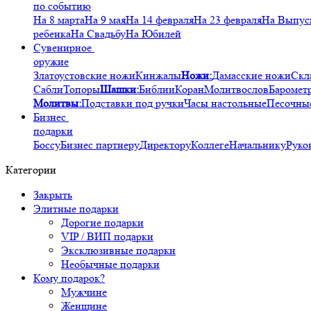
по событию
На 8 марта
На 9 мая
На 14 февраля
На 23 февраля
На Выпус
ребенка
На Свадьбу
На Юбилей
Сувенирное
оружие
Златоустовские ножи
Кинжалы
Ножи:
Дамасские ножи
Скл
Сабли
Топоры
Шашки:
Библии
Коран
Молитвослов
Баромет
Молитвы:
Подставки под ручки
Часы настольные
Песочны
Бизнес
подарки
Боссу
Бизнес партнеру
Директору
Коллеге
Начальнику
Руко
Категории
Закрыть
Элитные подарки
Дорогие подарки
VIP / ВИП подарки
Эксклюзивные подарки
Необычные подарки
Кому подарок?
Мужчине
Женщине