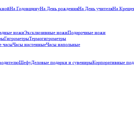
кной
На Годовщину
На День рождения
На День учителя
На Креще
адные ножи
Эксклюзивные ножи
Подарочные ножи
ры
Гигрометры
Термогигрометры
е часы
Часы настенные
Часы напольные
водителю
Шефу
Деловые подарки и сувениры
Корпоративные под