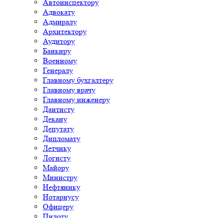
Автоинспектору
Адвокату
Адмиралу
Архитектору
Аудитору
Банкиру
Военному
Генералу
Главному бухгалтеру
Главному врачу
Главному инженеру
Дантисту
Декану
Депутату
Дипломату
Летчику
Логисту
Майору
Министру
Нефтянику
Нотариусу
Офицеру
Пилоту