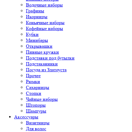
Водочные наборы
Графины
Икорницы
Коньячные наборы
Кофейные наборы
Кубки
Минибары
Открывашки
Пивные кружки
Подставки под бутылки
Подстаканники
Посуда из Златоуста
Прочее
Рюмки
Сахарницы
Стопки
Чайные наборы
Штопоры
Шампуры
Аксессуары
Визитницы
Для волос