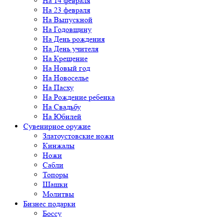
На 14 февраля
На 23 февраля
На Выпускной
На Годовщину
На День рождения
На День учителя
На Крещение
На Новый год
На Новоселье
На Пасху
На Рождение ребенка
На Свадьбу
На Юбилей
Сувенирное оружие
Златоустовские ножи
Кинжалы
Ножи
Сабли
Топоры
Шашки
Молитвы
Бизнес подарки
Боссу