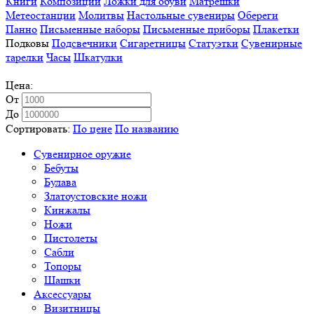
Книги
Композиции
Ложки для обуви
Матрешки
Метеостанции
Молитвы
Настольные сувениры
Обереги
Панно
Письменные наборы
Письменные приборы
Плакетки
Подковы
Подсвечники
Сигаретницы
Статуэтки
Сувенирные
тарелки
Часы
Шкатулки
Цена:
От
До
Сортировать:
По цене
По названию
Сувенирное оружие
Бебуты
Булава
Златоустовские ножи
Кинжалы
Ножи
Пистолеты
Сабли
Топоры
Шашки
Аксессуары
Визитницы