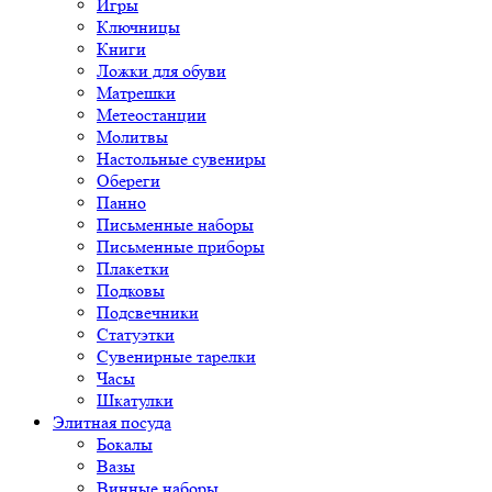
Игры
Ключницы
Книги
Ложки для обуви
Матрешки
Метеостанции
Молитвы
Настольные сувениры
Обереги
Панно
Письменные наборы
Письменные приборы
Плакетки
Подковы
Подсвечники
Статуэтки
Сувенирные тарелки
Часы
Шкатулки
Элитная посуда
Бокалы
Вазы
Винные наборы