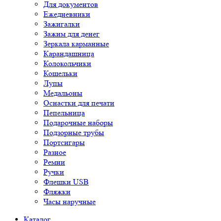
Для документов
Ежедневники
Зажигалки
Зажим для денег
Зеркала карманные
Карандашница
Колокольчики
Кошельки
Лупы
Медальоны
Оснастки для печати
Пепельница
Подарочные наборы
Подзорные трубы
Портсигары
Разное
Ремни
Ручки
Флешки USB
Фляжки
Часы наручные
Каталог