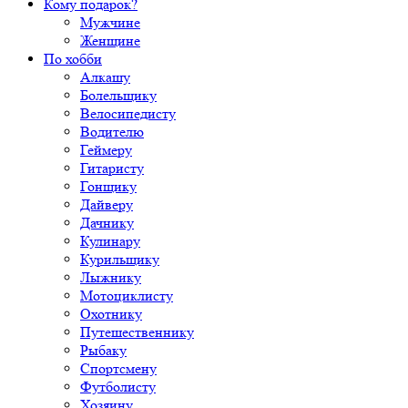
Кому подарок?
Мужчине
Женщине
По хобби
Алкашу
Болельщику
Велосипедисту
Водителю
Геймеру
Гитаристу
Гонщику
Дайверу
Дачнику
Кулинару
Курильщику
Лыжнику
Мотоциклисту
Охотнику
Путешественнику
Рыбаку
Спортсмену
Футболисту
Хозяину