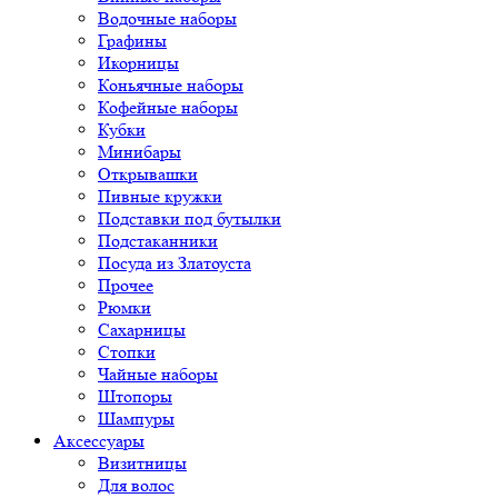
Водочные наборы
Графины
Икорницы
Коньячные наборы
Кофейные наборы
Кубки
Минибары
Открывашки
Пивные кружки
Подставки под бутылки
Подстаканники
Посуда из Златоуста
Прочее
Рюмки
Сахарницы
Стопки
Чайные наборы
Штопоры
Шампуры
Аксессуары
Визитницы
Для волос