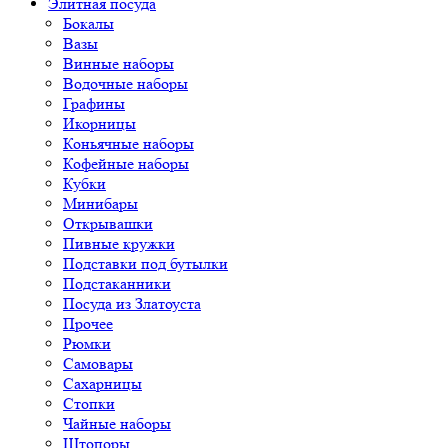
Элитная посуда
Бокалы
Вазы
Винные наборы
Водочные наборы
Графины
Икорницы
Коньячные наборы
Кофейные наборы
Кубки
Минибары
Открывашки
Пивные кружки
Подставки под бутылки
Подстаканники
Посуда из Златоуста
Прочее
Рюмки
Самовары
Сахарницы
Стопки
Чайные наборы
Штопоры