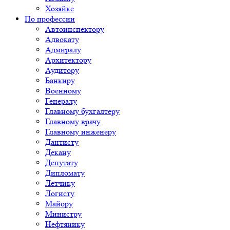
Хозяйке
По профессии
Автоинспектору
Адвокату
Адмиралу
Архитектору
Аудитору
Банкиру
Военному
Генералу
Главному бухгалтеру
Главному врачу
Главному инженеру
Дантисту
Декану
Депутату
Дипломату
Летчику
Логисту
Майору
Министру
Нефтянику