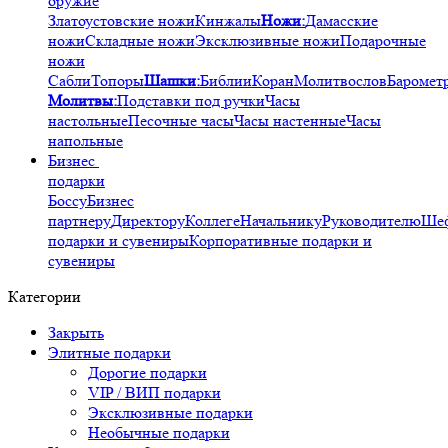
оружие
Златоустовские ножи
Кинжалы
Ножи:
Дамасские
ножи
Складные ножи
Эксклюзивные ножи
Подарочные
ножи
Сабли
Топоры
Шашки:
Библии
Коран
Молитвослов
Баромет
Молитвы:
Подставки под ручки
Часы
настольные
Песочные часы
Часы настенные
Часы
напольные
Бизнес
подарки
Боссу
Бизнес
партнеру
Директору
Коллеге
Начальнику
Руководителю
Ше
подарки и сувениры
Корпоративные подарки и
сувениры
Категории
Закрыть
Элитные подарки
Дорогие подарки
VIP / ВИП подарки
Эксклюзивные подарки
Необычные подарки