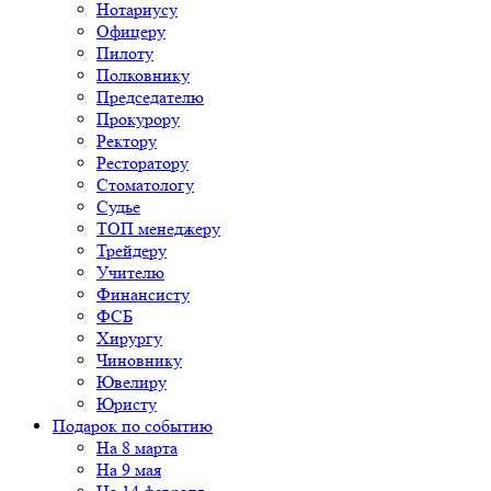
Нотариусу
Офицеру
Пилоту
Полковнику
Председателю
Прокурору
Ректору
Ресторатору
Стоматологу
Судье
ТОП менеджеру
Трейдеру
Учителю
Финансисту
ФСБ
Хирургу
Чиновнику
Ювелиру
Юристу
Подарок по событию
На 8 марта
На 9 мая