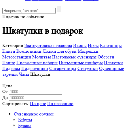
Подарок по событию
Шкатулки в подарок
Категории
Златоустовская гравюра
Иконы
Игры
Ключницы
Книги
Композиции
Ложки для обуви
Матрешки
Метеостанции
Молитвы
Настольные сувениры
Обереги
Панно
Письменные наборы
Письменные приборы
Плакетки
Подковы
Подсвечники
Сигаретницы
Статуэтки
Сувенирные
тарелки
Часы
Шкатулки
Цена:
От
До
Сортировать:
По цене
По названию
Сувенирное оружие
Бебуты
Булава