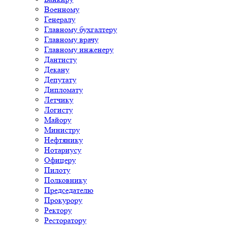
Военному
Генералу
Главному бухгалтеру
Главному врачу
Главному инженеру
Дантисту
Декану
Депутату
Дипломату
Летчику
Логисту
Майору
Министру
Нефтянику
Нотариусу
Офицеру
Пилоту
Полковнику
Председателю
Прокурору
Ректору
Ресторатору