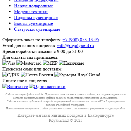
Нарды подарочные
Модели техники
Подковы сувенирные
Бюсты сувенирные
Статуэтки сувенирные
Оформить заказ по телефону:
+7 (908) 053-13-95
Email для ваших вопросов:
info@royalgrand.ru
Время обработки заказов:
с 9:00 до 21:00
Для оплаты мы принимаем:
Привезем сами или доставим:
Ищите нас в соц.сетях
Сайт использует файлы cookie. Продолжая пользоваться данным сайтом, вы подтверждаете свое
согласие на использование файлов cookie в соответствии с настоящим уведомлением.
Сайт не является публичной офертой, определяемой положениями статьи 437 ч.2 гражданского
кодекса Российской Федерации.
Использование материалов с сайта разрешено только с письменного разрешения владельца сайта.
Интернет-магазин элитных подарков в Екатеринбурге
RoyalGrand © 2025