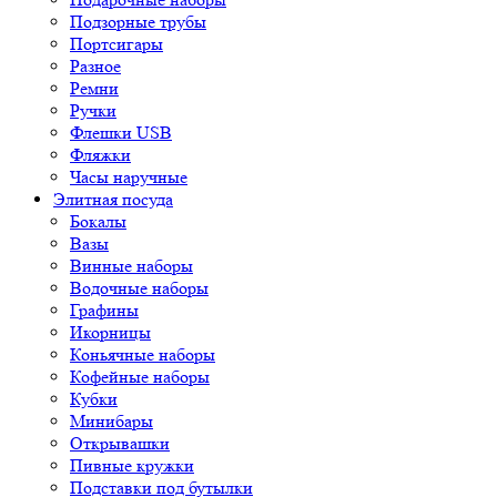
Подзорные трубы
Портсигары
Разное
Ремни
Ручки
Флешки USB
Фляжки
Часы наручные
Элитная посуда
Бокалы
Вазы
Винные наборы
Водочные наборы
Графины
Икорницы
Коньячные наборы
Кофейные наборы
Кубки
Минибары
Открывашки
Пивные кружки
Подставки под бутылки