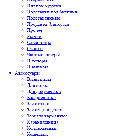
Пивные кружки
Подставки под бутылки
Подстаканники
Посуда из Златоуста
Прочее
Рюмки
Сахарницы
Стопки
Чайные наборы
Штопоры
Шампуры
Аксессуары
Визитницы
Для волос
Для документов
Ежедневники
Зажигалки
Зажим для денег
Зеркала карманные
Карандашница
Колокольчики
Кошельки