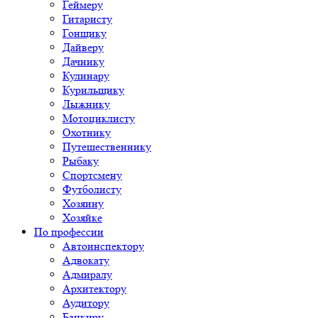
Геймеру
Гитаристу
Гонщику
Дайверу
Дачнику
Кулинару
Курильщику
Лыжнику
Мотоциклисту
Охотнику
Путешественнику
Рыбаку
Спортсмену
Футболисту
Хозяину
Хозяйке
По профессии
Автоинспектору
Адвокату
Адмиралу
Архитектору
Аудитору
Банкиру