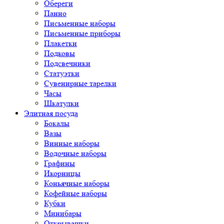
Обереги
Панно
Письменные наборы
Письменные приборы
Плакетки
Подковы
Подсвечники
Статуэтки
Сувенирные тарелки
Часы
Шкатулки
Элитная посуда
Бокалы
Вазы
Винные наборы
Водочные наборы
Графины
Икорницы
Коньячные наборы
Кофейные наборы
Кубки
Минибары
Открывашки