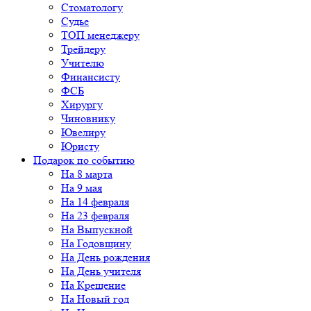
Стоматологу
Судье
ТОП менеджеру
Трейдеру
Учителю
Финансисту
ФСБ
Хирургу
Чиновнику
Ювелиру
Юристу
Подарок по событию
На 8 марта
На 9 мая
На 14 февраля
На 23 февраля
На Выпускной
На Годовщину
На День рождения
На День учителя
На Крещение
На Новый год