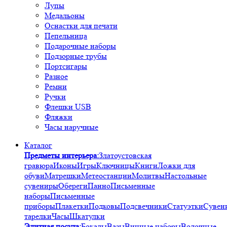
Лупы
Медальоны
Оснастки для печати
Пепельница
Подарочные наборы
Подзорные трубы
Портсигары
Разное
Ремни
Ручки
Флешки USB
Фляжки
Часы наручные
Каталог
Предметы интерьера:
Златоустовская
гравюра
Иконы
Игры
Ключницы
Книги
Ложки для
обуви
Матрешки
Метеостанции
Молитвы
Настольные
сувениры
Обереги
Панно
Письменные
наборы
Письменные
приборы
Плакетки
Подковы
Подсвечники
Статуэтки
Сувен
тарелки
Часы
Шкатулки
Элитная посуда:
Бокалы
Вазы
Винные наборы
Водочные