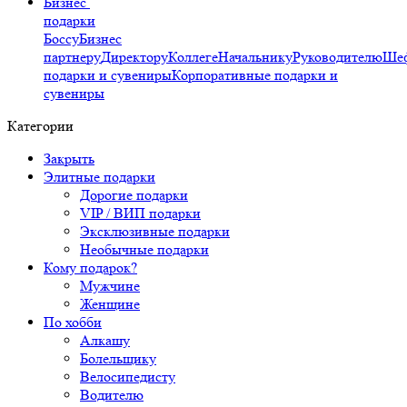
Бизнес
подарки
Боссу
Бизнес
партнеру
Директору
Коллеге
Начальнику
Руководителю
Ше
подарки и сувениры
Корпоративные подарки и
сувениры
Категории
Закрыть
Элитные подарки
Дорогие подарки
VIP / ВИП подарки
Эксклюзивные подарки
Необычные подарки
Кому подарок?
Мужчине
Женщине
По хобби
Алкашу
Болельщику
Велосипедисту
Водителю