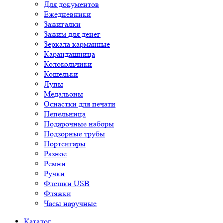
Для документов
Ежедневники
Зажигалки
Зажим для денег
Зеркала карманные
Карандашница
Колокольчики
Кошельки
Лупы
Медальоны
Оснастки для печати
Пепельница
Подарочные наборы
Подзорные трубы
Портсигары
Разное
Ремни
Ручки
Флешки USB
Фляжки
Часы наручные
Каталог