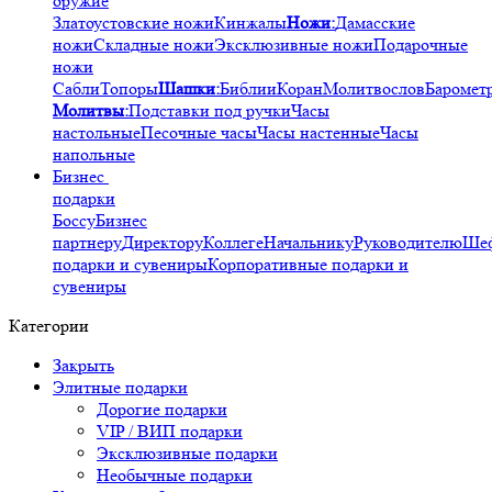
оружие
Златоустовские ножи
Кинжалы
Ножи:
Дамасские
ножи
Складные ножи
Эксклюзивные ножи
Подарочные
ножи
Сабли
Топоры
Шашки:
Библии
Коран
Молитвослов
Баромет
Молитвы:
Подставки под ручки
Часы
настольные
Песочные часы
Часы настенные
Часы
напольные
Бизнес
подарки
Боссу
Бизнес
партнеру
Директору
Коллеге
Начальнику
Руководителю
Ше
подарки и сувениры
Корпоративные подарки и
сувениры
Категории
Закрыть
Элитные подарки
Дорогие подарки
VIP / ВИП подарки
Эксклюзивные подарки
Необычные подарки