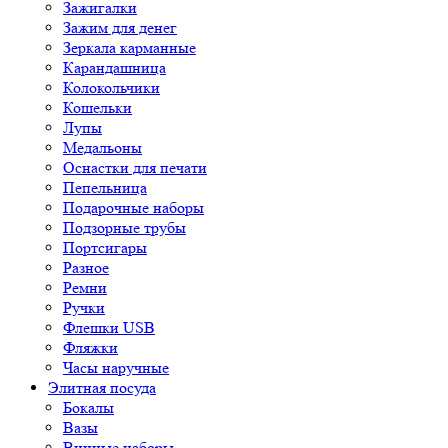
Зажигалки
Зажим для денег
Зеркала карманные
Карандашница
Колокольчики
Кошельки
Лупы
Медальоны
Оснастки для печати
Пепельница
Подарочные наборы
Подзорные трубы
Портсигары
Разное
Ремни
Ручки
Флешки USB
Фляжки
Часы наручные
Элитная посуда
Бокалы
Вазы
Винные наборы