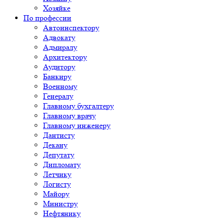
Хозяйке
По профессии
Автоинспектору
Адвокату
Адмиралу
Архитектору
Аудитору
Банкиру
Военному
Генералу
Главному бухгалтеру
Главному врачу
Главному инженеру
Дантисту
Декану
Депутату
Дипломату
Летчику
Логисту
Майору
Министру
Нефтянику