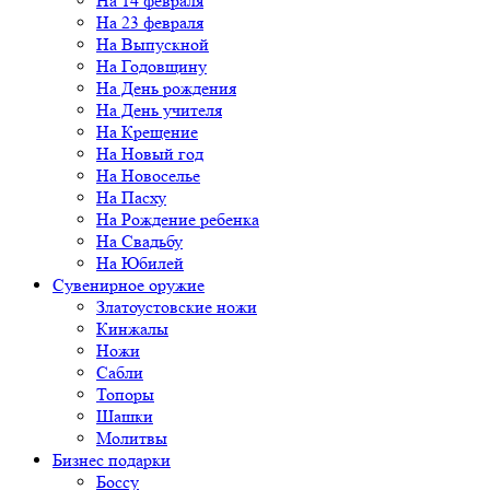
На 14 февраля
На 23 февраля
На Выпускной
На Годовщину
На День рождения
На День учителя
На Крещение
На Новый год
На Новоселье
На Пасху
На Рождение ребенка
На Свадьбу
На Юбилей
Сувенирное оружие
Златоустовские ножи
Кинжалы
Ножи
Сабли
Топоры
Шашки
Молитвы
Бизнес подарки
Боссу