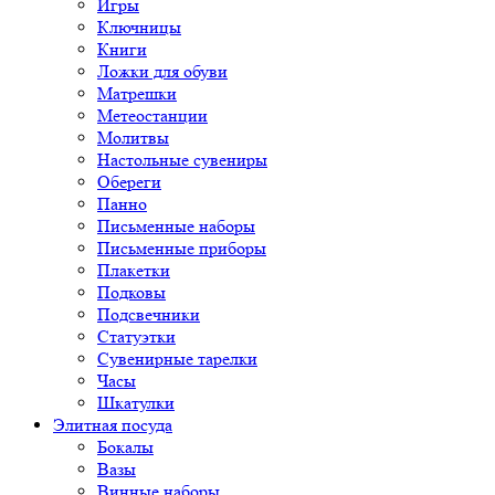
Игры
Ключницы
Книги
Ложки для обуви
Матрешки
Метеостанции
Молитвы
Настольные сувениры
Обереги
Панно
Письменные наборы
Письменные приборы
Плакетки
Подковы
Подсвечники
Статуэтки
Сувенирные тарелки
Часы
Шкатулки
Элитная посуда
Бокалы
Вазы
Винные наборы