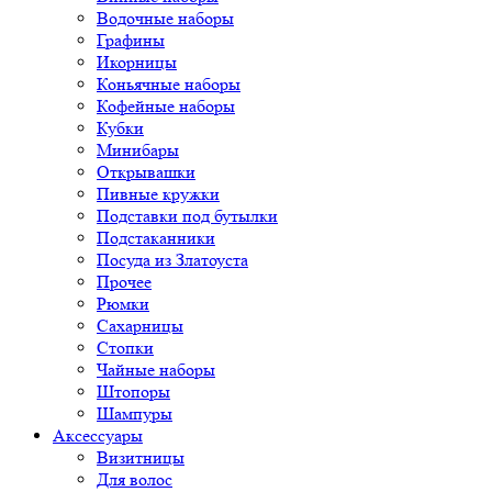
Водочные наборы
Графины
Икорницы
Коньячные наборы
Кофейные наборы
Кубки
Минибары
Открывашки
Пивные кружки
Подставки под бутылки
Подстаканники
Посуда из Златоуста
Прочее
Рюмки
Сахарницы
Стопки
Чайные наборы
Штопоры
Шампуры
Аксессуары
Визитницы
Для волос