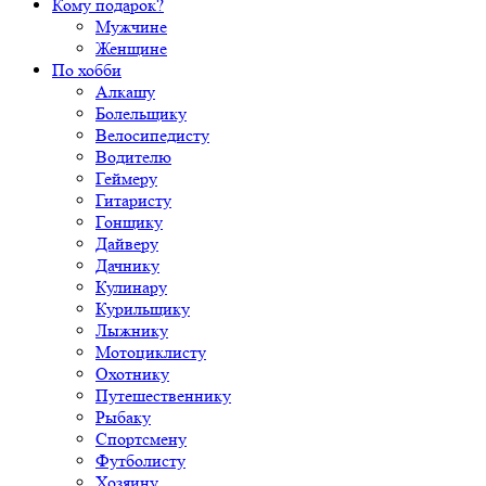
Кому подарок?
Мужчине
Женщине
По хобби
Алкашу
Болельщику
Велосипедисту
Водителю
Геймеру
Гитаристу
Гонщику
Дайверу
Дачнику
Кулинару
Курильщику
Лыжнику
Мотоциклисту
Охотнику
Путешественнику
Рыбаку
Спортсмену
Футболисту
Хозяину