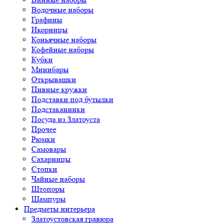
Водочные наборы
Графины
Икорницы
Коньячные наборы
Кофейные наборы
Кубки
Минибары
Открывашки
Пивные кружки
Подставки под бутылки
Подстаканники
Посуда из Златоуста
Прочее
Рюмки
Самовары
Сахарницы
Стопки
Чайные наборы
Штопоры
Шампуры
Предметы интерьера
Златоустовская гравюра