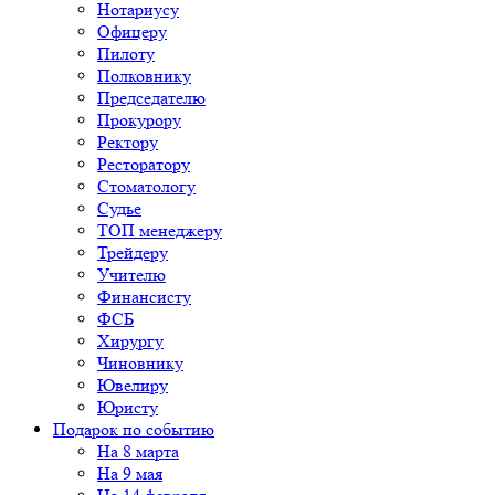
Нотариусу
Офицеру
Пилоту
Полковнику
Председателю
Прокурору
Ректору
Ресторатору
Стоматологу
Судье
ТОП менеджеру
Трейдеру
Учителю
Финансисту
ФСБ
Хирургу
Чиновнику
Ювелиру
Юристу
Подарок по событию
На 8 марта
На 9 мая