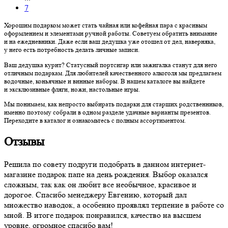
7
Хорошим подарком может стать чайная или кофейная пара с красивым
оформлением и элементами ручной работы. Советуем обратить внимание
и на ежедневники. Даже если ваш дедушка уже отошел от дел, наверняка,
у него есть потребность делать личные записи.
Ваш дедушка курит? Статусный портсигар или зажигалка станут для него
отличным подаркам. Для любителей качественного алкоголя мы предлагаем
водочные, коньячные и винные наборы. В нашем каталоге вы найдете
и эксклюзивные фляги, ножи, настольные игры.
Мы понимаем, как непросто выбирать подарки для старших родственников,
именно поэтому собрали в одном разделе удачные варианты презентов.
Переходите в каталог и ознакомьтесь с полным ассортиментом.
Отзывы
Решила по совету подруги подобрать в данном интернет-
магазине подарок папе на день рождения. Выбор оказался
сложным, так как он любит все необычное, красивое и
дорогое. Спасибо менеджеру Евгению, который дал
множество наводок, а особенно проявлял терпение в работе со
мной. В итоге подарок понравился, качество на высшем
уровне, огромное спасибо вам!