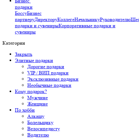
Бизнес
подарки
Боссу
Бизнес
партнеру
Директору
Коллеге
Начальнику
Руководителю
Ше
подарки и сувениры
Корпоративные подарки и
сувениры
Категории
Закрыть
Элитные подарки
Дорогие подарки
VIP / ВИП подарки
Эксклюзивные подарки
Необычные подарки
Кому подарок?
Мужчине
Женщине
По хобби
Алкашу
Болельщику
Велосипедисту
Водителю