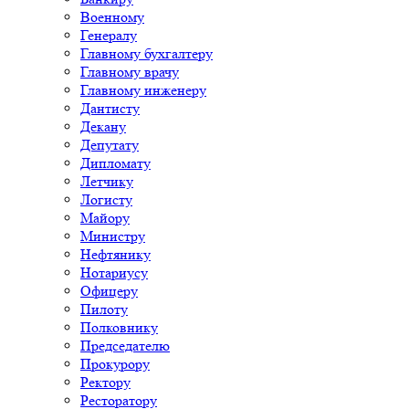
Военному
Генералу
Главному бухгалтеру
Главному врачу
Главному инженеру
Дантисту
Декану
Депутату
Дипломату
Летчику
Логисту
Майору
Министру
Нефтянику
Нотариусу
Офицеру
Пилоту
Полковнику
Председателю
Прокурору
Ректору
Ресторатору