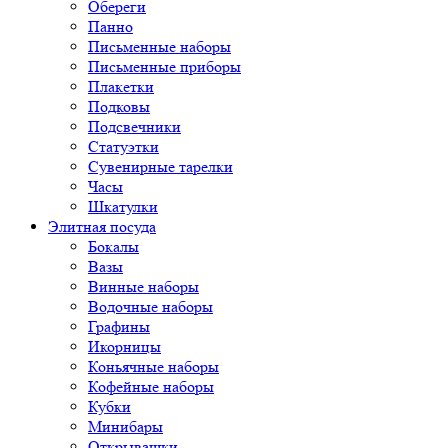
Обереги
Панно
Письменные наборы
Письменные приборы
Плакетки
Подковы
Подсвечники
Статуэтки
Сувенирные тарелки
Часы
Шкатулки
Элитная посуда
Бокалы
Вазы
Винные наборы
Водочные наборы
Графины
Икорницы
Коньячные наборы
Кофейные наборы
Кубки
Минибары
Открывашки