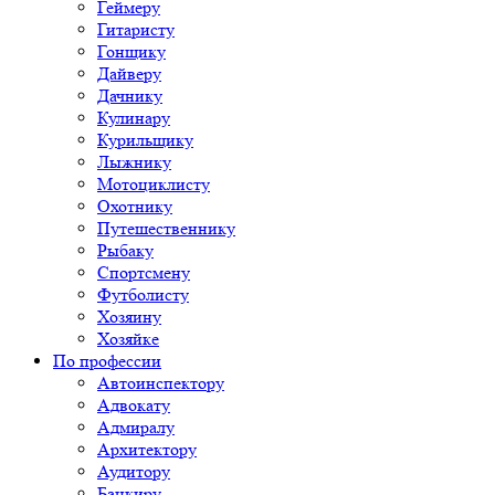
Геймеру
Гитаристу
Гонщику
Дайверу
Дачнику
Кулинару
Курильщику
Лыжнику
Мотоциклисту
Охотнику
Путешественнику
Рыбаку
Спортсмену
Футболисту
Хозяину
Хозяйке
По профессии
Автоинспектору
Адвокату
Адмиралу
Архитектору
Аудитору
Банкиру