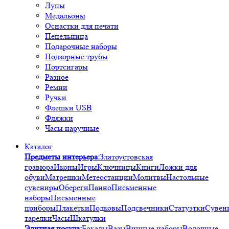
Лупы
Медальоны
Оснастки для печати
Пепельница
Подарочные наборы
Подзорные трубы
Портсигары
Разное
Ремни
Ручки
Флешки USB
Фляжки
Часы наручные
Каталог
Предметы интерьера:
Златоустовская
гравюра
Иконы
Игры
Ключницы
Книги
Ложки для
обуви
Матрешки
Метеостанции
Молитвы
Настольные
сувениры
Обереги
Панно
Письменные
наборы
Письменные
приборы
Плакетки
Подковы
Подсвечники
Статуэтки
Сувен
тарелки
Часы
Шкатулки
Элитная посуда:
Бокалы
Вазы
Винные наборы
Водочные