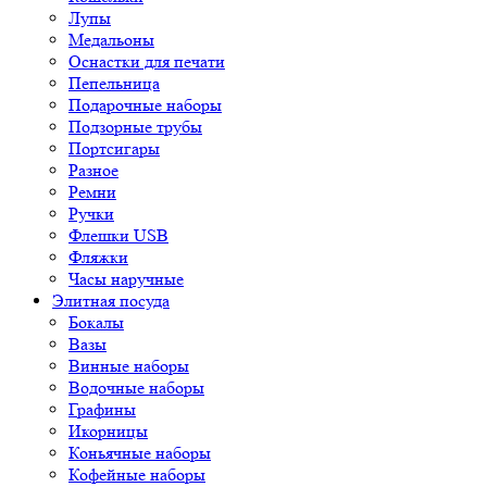
Лупы
Медальоны
Оснастки для печати
Пепельница
Подарочные наборы
Подзорные трубы
Портсигары
Разное
Ремни
Ручки
Флешки USB
Фляжки
Часы наручные
Элитная посуда
Бокалы
Вазы
Винные наборы
Водочные наборы
Графины
Икорницы
Коньячные наборы
Кофейные наборы