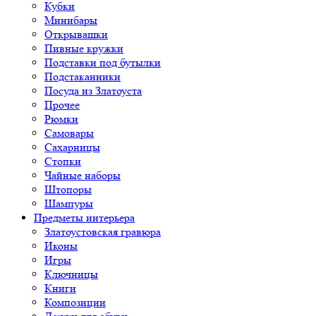
Кубки
Минибары
Открывашки
Пивные кружки
Подставки под бутылки
Подстаканники
Посуда из Златоуста
Прочее
Рюмки
Самовары
Сахарницы
Стопки
Чайные наборы
Штопоры
Шампуры
Предметы интерьера
Златоустовская гравюра
Иконы
Игры
Ключницы
Книги
Композиции