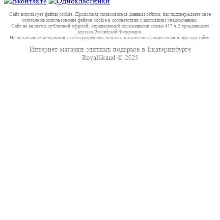
Сайт использует файлы cookie. Продолжая пользоваться данным сайтом, вы подтверждаете свое
согласие на использование файлов cookie в соответствии с настоящим уведомлением.
Сайт не является публичной офертой, определяемой положениями статьи 437 ч.2 гражданского
кодекса Российской Федерации.
Использование материалов с сайта разрешено только с письменного разрешения владельца сайта.
Интернет-магазин элитных подарков в Екатеринбурге
RoyalGrand © 2025