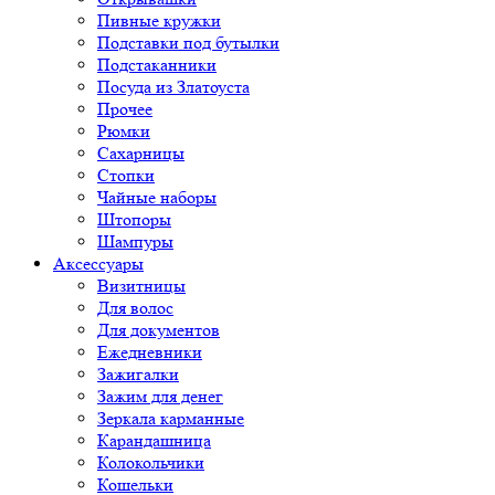
Пивные кружки
Подставки под бутылки
Подстаканники
Посуда из Златоуста
Прочее
Рюмки
Сахарницы
Стопки
Чайные наборы
Штопоры
Шампуры
Аксессуары
Визитницы
Для волос
Для документов
Ежедневники
Зажигалки
Зажим для денег
Зеркала карманные
Карандашница
Колокольчики
Кошельки