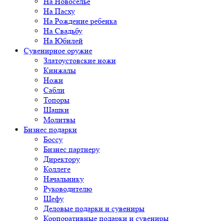
На Новоселье
На Пасху
На Рождение ребенка
На Свадьбу
На Юбилей
Сувенирное оружие
Златоустовские ножи
Кинжалы
Ножи
Сабли
Топоры
Шашки
Молитвы
Бизнес подарки
Боссу
Бизнес партнеру
Директору
Коллеге
Начальнику
Руководителю
Шефу
Деловые подарки и сувениры
Корпоративные подарки и сувениры