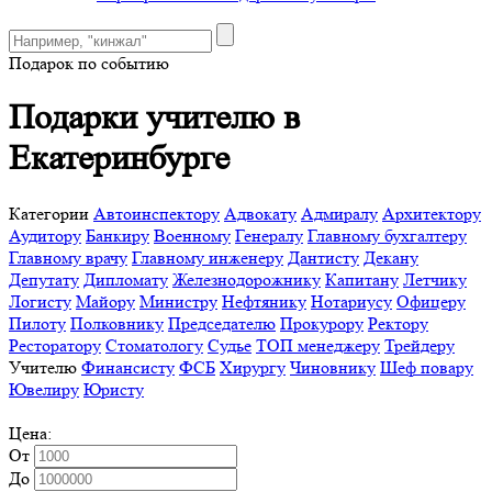
Подарок по событию
Подарки учителю в
Екатеринбурге
Категории
Автоинспектору
Адвокату
Адмиралу
Архитектору
Аудитору
Банкиру
Военному
Генералу
Главному бухгалтеру
Главному врачу
Главному инженеру
Дантисту
Декану
Депутату
Дипломату
Железнодорожнику
Капитану
Летчику
Логисту
Майору
Министру
Нефтянику
Нотариусу
Офицеру
Пилоту
Полковнику
Председателю
Прокурору
Ректору
Ресторатору
Стоматологу
Судье
ТОП менеджеру
Трейдеру
Учителю
Финансисту
ФСБ
Хирургу
Чиновнику
Шеф повару
Ювелиру
Юристу
Цена:
От
До