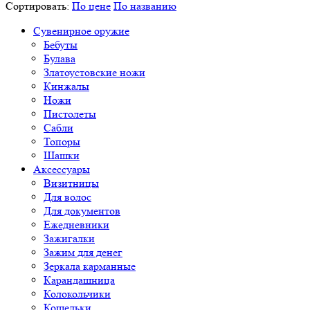
Сортировать:
По цене
По названию
Сувенирное оружие
Бебуты
Булава
Златоустовские ножи
Кинжалы
Ножи
Пистолеты
Сабли
Топоры
Шашки
Аксессуары
Визитницы
Для волос
Для документов
Ежедневники
Зажигалки
Зажим для денег
Зеркала карманные
Карандашница
Колокольчики
Кошельки