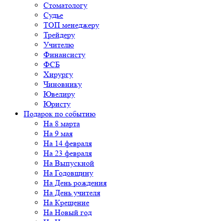
Стоматологу
Судье
ТОП менеджеру
Трейдеру
Учителю
Финансисту
ФСБ
Хирургу
Чиновнику
Ювелиру
Юристу
Подарок по событию
На 8 марта
На 9 мая
На 14 февраля
На 23 февраля
На Выпускной
На Годовщину
На День рождения
На День учителя
На Крещение
На Новый год