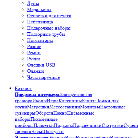
Лупы
Медальоны
Оснастки для печати
Пепельница
Подарочные наборы
Подзорные трубы
Портсигары
Разное
Ремни
Ручки
Флешки USB
Фляжки
Часы наручные
Каталог
Предметы интерьера:
Златоустовская
гравюра
Иконы
Игры
Ключницы
Книги
Ложки для
обуви
Матрешки
Метеостанции
Молитвы
Настольные
сувениры
Обереги
Панно
Письменные
наборы
Письменные
приборы
Плакетки
Подковы
Подсвечники
Статуэтки
Сувен
тарелки
Часы
Шкатулки
Элитная посуда:
Бокалы
Вазы
Винные наборы
Водочные