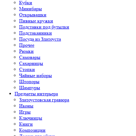
Кубки
Минибары
Открывашки
Пивные кружки
Подставки под бутылки
Подстаканники
Посуда из Златоуста
Прочее
Рюмки
Самовары
Сахарницы
Стопки
Чайные наборы
Штопоры
Шампуры
Предметы интерьера
Златоустовская гравюра
Иконы
Игры
Ключницы
Книги
Композиции