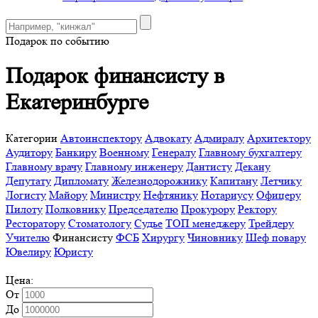
Подарок по событию
Подарок финансисту в
Екатеринбурге
Категории
Автоинспектору
Адвокату
Адмиралу
Архитектору
Аудитору
Банкиру
Военному
Генералу
Главному бухгалтеру
Главному врачу
Главному инженеру
Дантисту
Декану
Депутату
Дипломату
Железнодорожнику
Капитану
Летчику
Логисту
Майору
Министру
Нефтянику
Нотариусу
Офицеру
Пилоту
Полковнику
Председателю
Прокурору
Ректору
Ресторатору
Стоматологу
Судье
ТОП менеджеру
Трейдеру
Учителю
Финансисту
ФСБ
Хирургу
Чиновнику
Шеф повару
Ювелиру
Юристу
Цена:
От
До