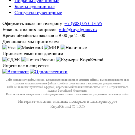
Подковы сувенирные
Бюсты сувенирные
Статуэтки сувенирные
Оформить заказ по телефону:
+7 (908) 053-13-95
Email для ваших вопросов:
info@royalgrand.ru
Время обработки заказов:
с 9:00 до 21:00
Для оплаты мы принимаем:
Привезем сами или доставим:
Ищите нас в соц.сетях
Сайт использует файлы cookie. Продолжая пользоваться данным сайтом, вы подтверждаете свое
согласие на использование файлов cookie в соответствии с настоящим уведомлением.
Сайт не является публичной офертой, определяемой положениями статьи 437 ч.2 гражданского
кодекса Российской Федерации.
Использование материалов с сайта разрешено только с письменного разрешения владельца сайта.
Интернет-магазин элитных подарков в Екатеринбурге
RoyalGrand © 2025