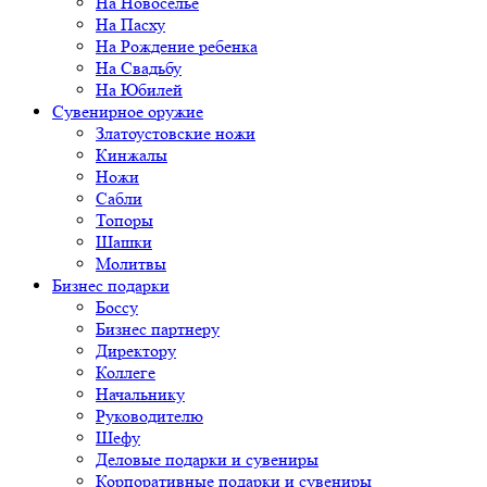
На Новоселье
На Пасху
На Рождение ребенка
На Свадьбу
На Юбилей
Сувенирное оружие
Златоустовские ножи
Кинжалы
Ножи
Сабли
Топоры
Шашки
Молитвы
Бизнес подарки
Боссу
Бизнес партнеру
Директору
Коллеге
Начальнику
Руководителю
Шефу
Деловые подарки и сувениры
Корпоративные подарки и сувениры