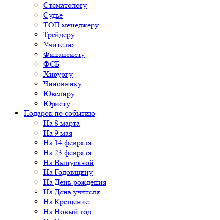
Стоматологу
Судье
ТОП менеджеру
Трейдеру
Учителю
Финансисту
ФСБ
Хирургу
Чиновнику
Ювелиру
Юристу
Подарок по событию
На 8 марта
На 9 мая
На 14 февраля
На 23 февраля
На Выпускной
На Годовщину
На День рождения
На День учителя
На Крещение
На Новый год