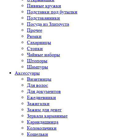
Пивные кружки
Подставки под бутылки
Подстаканники
Посуда из Златоуста
Прочее
Рюмки
Сахарницы
Стопки
Чайные наборы
Штопоры
Шампуры
Аксессуары
Визитницы
Для волос
Для документов
Ежедневники
Зажигалки
Зажим для денег
Зеркала карманные
Карандашница
Колокольчики
Кошельки