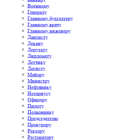
Военному
Генералу
Главному бухгалтеру
Главному врачу
Главному инженеру
Дантисту
Декану
Депутату
Дипломату
Летчику
Логисту
Майору
Министру
Нефтянику
Нотариусу
Офицеру
Пилоту
Полковнику
Председателю
Прокурору
Ректору
Ресторатору