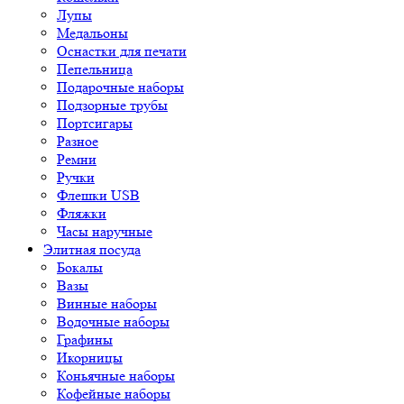
Лупы
Медальоны
Оснастки для печати
Пепельница
Подарочные наборы
Подзорные трубы
Портсигары
Разное
Ремни
Ручки
Флешки USB
Фляжки
Часы наручные
Элитная посуда
Бокалы
Вазы
Винные наборы
Водочные наборы
Графины
Икорницы
Коньячные наборы
Кофейные наборы