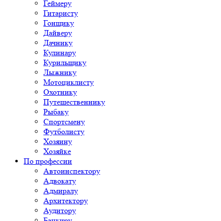
Геймеру
Гитаристу
Гонщику
Дайверу
Дачнику
Кулинару
Курильщику
Лыжнику
Мотоциклисту
Охотнику
Путешественнику
Рыбаку
Спортсмену
Футболисту
Хозяину
Хозяйке
По профессии
Автоинспектору
Адвокату
Адмиралу
Архитектору
Аудитору
Банкиру