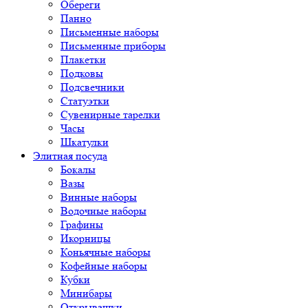
Обереги
Панно
Письменные наборы
Письменные приборы
Плакетки
Подковы
Подсвечники
Статуэтки
Сувенирные тарелки
Часы
Шкатулки
Элитная посуда
Бокалы
Вазы
Винные наборы
Водочные наборы
Графины
Икорницы
Коньячные наборы
Кофейные наборы
Кубки
Минибары
Открывашки