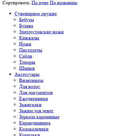
Сортировать:
По цене
По названию
Сувенирное оружие
Бебуты
Булава
Златоустовские ножи
Кинжалы
Ножи
Пистолеты
Сабли
Топоры
Шашки
Аксессуары
Визитницы
Для волос
Для документов
Ежедневники
Зажигалки
Зажим для денег
Зеркала карманные
Карандашница
Колокольчики
Кошельки