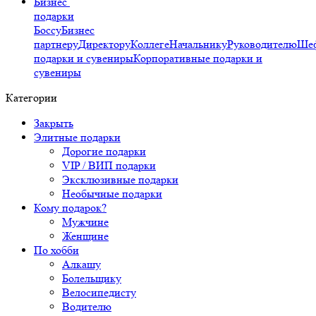
Бизнес
подарки
Боссу
Бизнес
партнеру
Директору
Коллеге
Начальнику
Руководителю
Ше
подарки и сувениры
Корпоративные подарки и
сувениры
Категории
Закрыть
Элитные подарки
Дорогие подарки
VIP / ВИП подарки
Эксклюзивные подарки
Необычные подарки
Кому подарок?
Мужчине
Женщине
По хобби
Алкашу
Болельщику
Велосипедисту
Водителю