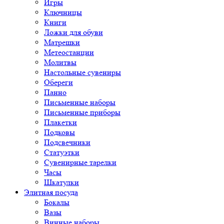
Игры
Ключницы
Книги
Ложки для обуви
Матрешки
Метеостанции
Молитвы
Настольные сувениры
Обереги
Панно
Письменные наборы
Письменные приборы
Плакетки
Подковы
Подсвечники
Статуэтки
Сувенирные тарелки
Часы
Шкатулки
Элитная посуда
Бокалы
Вазы
Винные наборы