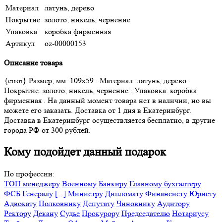
Материал
латунь, дерево
Покрытие
золото, никель, чернение
Упаковка
коробка фирменная
Артикул
oz-00000153
Описание товара
{error} Размер, мм: 109х59 . Материал: латунь, дерево .
Покрытие: золото, никель, чернение . Упаковка: коробка
фирменная . На данный момент товара нет в наличии, но вы
можете его заказать. Доставка от 1 дня в Екатеринбург.
Доставка в Екатеринбург осуществляется бесплатно, в другие
города РФ от 300 рублей.
Кому подойдет данный подарок
По профессии:
ТОП менеджеру
Военному
Банкиру
Главному бухгалтеру
ФСБ
Генералу
[...]
Министру
Дипломату
Финансисту
Юристу
Адвокату
Полковнику
Депутату
Чиновнику
Аудитору
Ректору
Декану
Судье
Прокурору
Председателю
Нотариусу