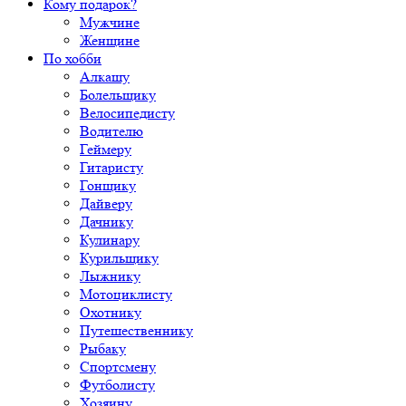
Кому подарок?
Мужчине
Женщине
По хобби
Алкашу
Болельщику
Велосипедисту
Водителю
Геймеру
Гитаристу
Гонщику
Дайверу
Дачнику
Кулинару
Курильщику
Лыжнику
Мотоциклисту
Охотнику
Путешественнику
Рыбаку
Спортсмену
Футболисту
Хозяину