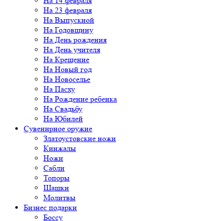
На 14 февраля
На 23 февраля
На Выпускной
На Годовщину
На День рождения
На День учителя
На Крещение
На Новый год
На Новоселье
На Пасху
На Рождение ребенка
На Свадьбу
На Юбилей
Сувенирное оружие
Златоустовские ножи
Кинжалы
Ножи
Сабли
Топоры
Шашки
Молитвы
Бизнес подарки
Боссу