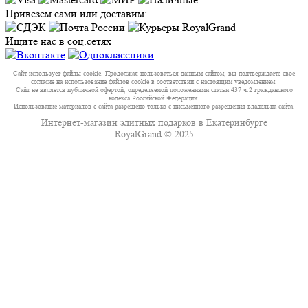
Привезем сами или доставим:
Ищите нас в соц.сетях
Сайт использует файлы cookie. Продолжая пользоваться данным сайтом, вы подтверждаете свое
согласие на использование файлов cookie в соответствии с настоящим уведомлением.
Сайт не является публичной офертой, определяемой положениями статьи 437 ч.2 гражданского
кодекса Российской Федерации.
Использование материалов с сайта разрешено только с письменного разрешения владельца сайта.
Интернет-магазин элитных подарков в Екатеринбурге
RoyalGrand © 2025