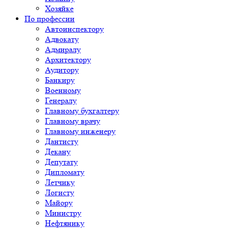
Хозяйке
По профессии
Автоинспектору
Адвокату
Адмиралу
Архитектору
Аудитору
Банкиру
Военному
Генералу
Главному бухгалтеру
Главному врачу
Главному инженеру
Дантисту
Декану
Депутату
Дипломату
Летчику
Логисту
Майору
Министру
Нефтянику