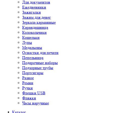
Для документов
Ежедневники
Зажигалки
Зажим для денег
Зеркала карманные
Карандашница
Колокольчики
Кошельки
Лупы
Медальоны
Оснастки для печати
Пепельница
Подарочные наборы
Подзорные трубы
Портсигары
Разное
Ремни
Ручки
Флешки USB
Фляжки
Часы наручные
Каталог