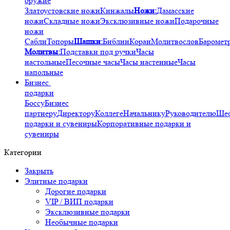
оружие
Златоустовские ножи
Кинжалы
Ножи:
Дамасские
ножи
Складные ножи
Эксклюзивные ножи
Подарочные
ножи
Сабли
Топоры
Шашки:
Библии
Коран
Молитвослов
Баромет
Молитвы:
Подставки под ручки
Часы
настольные
Песочные часы
Часы настенные
Часы
напольные
Бизнес
подарки
Боссу
Бизнес
партнеру
Директору
Коллеге
Начальнику
Руководителю
Ше
подарки и сувениры
Корпоративные подарки и
сувениры
Категории
Закрыть
Элитные подарки
Дорогие подарки
VIP / ВИП подарки
Эксклюзивные подарки
Необычные подарки