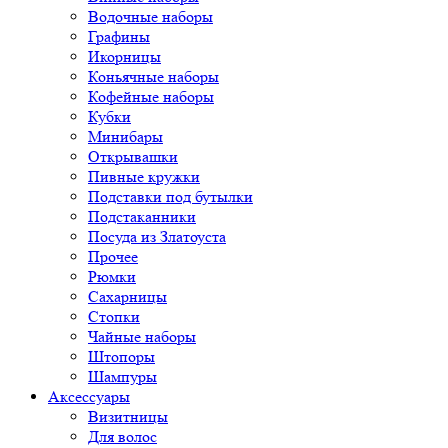
Водочные наборы
Графины
Икорницы
Коньячные наборы
Кофейные наборы
Кубки
Минибары
Открывашки
Пивные кружки
Подставки под бутылки
Подстаканники
Посуда из Златоуста
Прочее
Рюмки
Сахарницы
Стопки
Чайные наборы
Штопоры
Шампуры
Аксессуары
Визитницы
Для волос