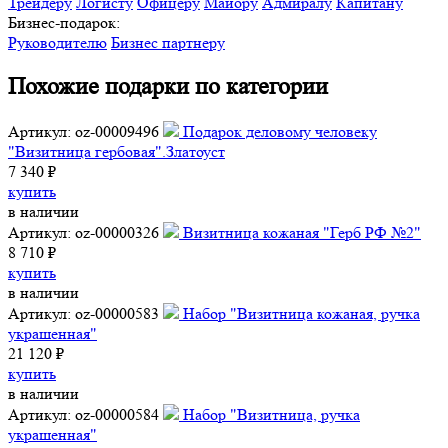
Трейдеру
Логисту
Офицеру
Майору
Адмиралу
Капитану
Бизнес-подарок:
Руководителю
Бизнес партнеру
Похожие подарки по категории
Артикул: oz-00009496
Подарок деловому человеку
"Визитница гербовая".Златоуст
7 340 ₽
купить
в наличии
Артикул: oz-00000326
Визитница кожаная "Герб РФ №2"
8 710 ₽
купить
в наличии
Артикул: oz-00000583
Набор "Визитница кожаная, ручка
украшенная"
21 120 ₽
купить
в наличии
Артикул: oz-00000584
Набор "Визитница, ручка
украшенная"