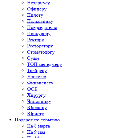
Нотариусу
Офицеру
Пилоту
Полковнику
Председателю
Прокурору
Ректору
Ресторатору
Стоматологу
Судье
ТОП менеджеру
Трейдеру
Учителю
Финансисту
ФСБ
Хирургу
Чиновнику
Ювелиру
Юристу
Подарок по событию
На 8 марта
На 9 мая