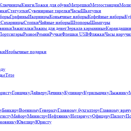
Ключницы
Книги
Ложки для обуви
Матрешки
Метеостанции
Моли
ики
Статуэтки
Сувенирные тарелки
Часы
Шкатулки
аборы
Графины
Икорницы
Коньячные наборы
Кофейные наборы
Ку
и
Сахарницы
Стопки
Чайные наборы
Штопоры
Шампуры
вники
Зажигалки
Зажим для денег
Зеркала карманные
Карандашни
Портсигары
Разное
Ремни
Ручки
Флешки USB
Фляжки
Часы наручн
рки
Необычные подарки
еду
дке
Тёте
аристу
Гонщику
Дайверу
Дачнику
Кулинару
Курильщику
Лыжнику
у
Банкиру
Военному
Генералу
Главному бухгалтеру
Главному врач
гисту
Майору
Министру
Нефтянику
Нотариусу
Офицеру
Пилоту
По
новнику
Ювелиру
Юристу