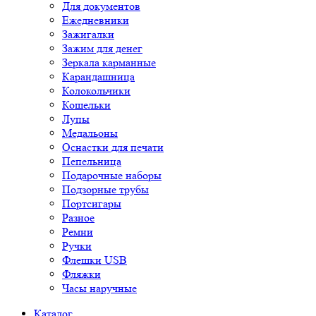
Для документов
Ежедневники
Зажигалки
Зажим для денег
Зеркала карманные
Карандашница
Колокольчики
Кошельки
Лупы
Медальоны
Оснастки для печати
Пепельница
Подарочные наборы
Подзорные трубы
Портсигары
Разное
Ремни
Ручки
Флешки USB
Фляжки
Часы наручные
Каталог