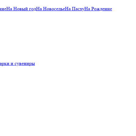
ние
На Новый год
На Новоселье
На Пасху
На Рождение
арки и сувениры