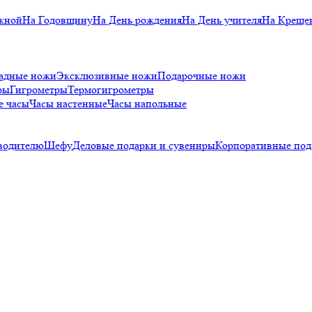
кной
На Годовщину
На День рождения
На День учителя
На Креще
адные ножи
Эксклюзивные ножи
Подарочные ножи
ры
Гигрометры
Термогигрометры
е часы
Часы настенные
Часы напольные
водителю
Шефу
Деловые подарки и сувениры
Корпоративные под