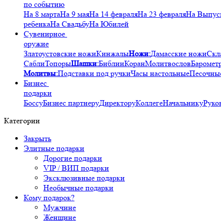
по событию
На 8 марта
На 9 мая
На 14 февраля
На 23 февраля
На Выпус
ребенка
На Свадьбу
На Юбилей
Сувенирное
оружие
Златоустовские ножи
Кинжалы
Ножи:
Дамасские ножи
Скл
Сабли
Топоры
Шашки:
Библии
Коран
Молитвослов
Баромет
Молитвы:
Подставки под ручки
Часы настольные
Песочны
Бизнес
подарки
Боссу
Бизнес партнеру
Директору
Коллеге
Начальнику
Руко
Категории
Закрыть
Элитные подарки
Дорогие подарки
VIP / ВИП подарки
Эксклюзивные подарки
Необычные подарки
Кому подарок?
Мужчине
Женщине