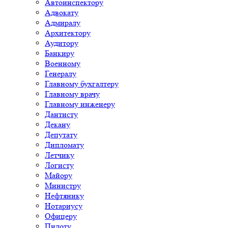
Автоинспектору
Адвокату
Адмиралу
Архитектору
Аудитору
Банкиру
Военному
Генералу
Главному бухгалтеру
Главному врачу
Главному инженеру
Дантисту
Декану
Депутату
Дипломату
Летчику
Логисту
Майору
Министру
Нефтянику
Нотариусу
Офицеру
Пилоту