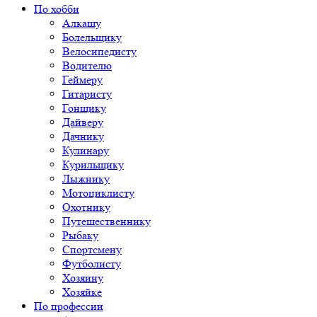
По хобби
Алкашу
Болельщику
Велосипедисту
Водителю
Геймеру
Гитаристу
Гонщику
Дайверу
Дачнику
Кулинару
Курильщику
Лыжнику
Мотоциклисту
Охотнику
Путешественнику
Рыбаку
Спортсмену
Футболисту
Хозяину
Хозяйке
По профессии