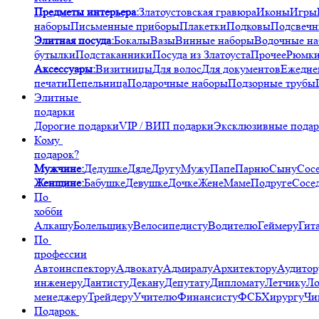
Предметы интерьера:
Златоустовская гравюра
Иконы
Игры
наборы
Письменные приборы
Плакетки
Подковы
Подсвечн
Элитная посуда:
Бокалы
Вазы
Винные наборы
Водочные н
бутылки
Подстаканники
Посуда из Златоуста
Прочее
Рюмк
Аксессуары:
Визитницы
Для волос
Для документов
Ежедне
печати
Пепельница
Подарочные наборы
Подзорные трубы
Элитные
подарки
Дорогие подарки
VIP / ВИП подарки
Эксклюзивные пода
Кому
подарок?
Мужчине:
Дедушке
Дяде
Другу
Мужу
Папе
Парню
Сыну
Сос
Женщине:
Бабушке
Девушке
Дочке
Жене
Маме
Подруге
Сосе
По
хобби
Алкашу
Болельщику
Велосипедисту
Водителю
Геймеру
Гит
По
профессии
Автоинспектору
Адвокату
Адмиралу
Архитектору
Аудитор
инженеру
Дантисту
Декану
Депутату
Дипломату
Летчику
Ло
менеджеру
Трейдеру
Учителю
Финансисту
ФСБ
Хирургу
Чи
Подарок