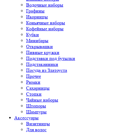
Водочные наборы
Графины
Икорницы
Коньячные наборы
Кофейные наборы
Кубки
Минибары
Открывашки
Пивные кружки
Подставки под бутылки
Подстаканники
Посуда из Златоуста
Прочее
Рюмки
Сахарницы
Стопки
Чайные наборы
Штопоры
Шампуры
Аксессуары
Визитницы
Для волос