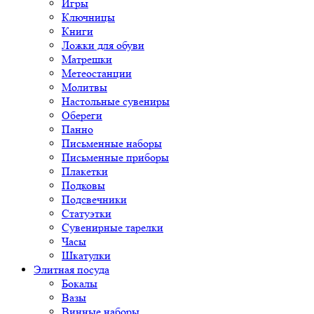
Игры
Ключницы
Книги
Ложки для обуви
Матрешки
Метеостанции
Молитвы
Настольные сувениры
Обереги
Панно
Письменные наборы
Письменные приборы
Плакетки
Подковы
Подсвечники
Статуэтки
Сувенирные тарелки
Часы
Шкатулки
Элитная посуда
Бокалы
Вазы
Винные наборы