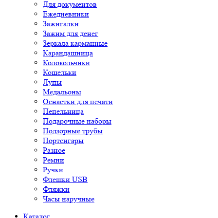
Для документов
Ежедневники
Зажигалки
Зажим для денег
Зеркала карманные
Карандашница
Колокольчики
Кошельки
Лупы
Медальоны
Оснастки для печати
Пепельница
Подарочные наборы
Подзорные трубы
Портсигары
Разное
Ремни
Ручки
Флешки USB
Фляжки
Часы наручные
Каталог