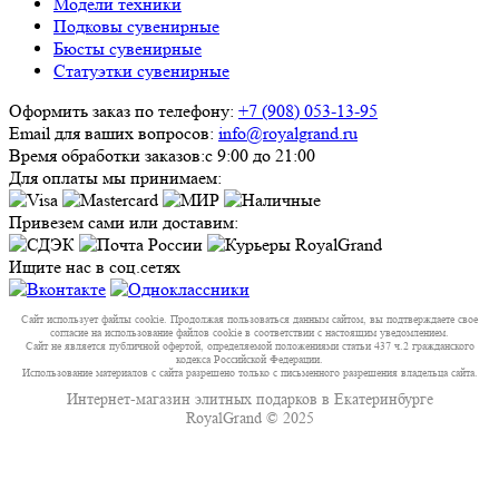
Модели техники
Подковы сувенирные
Бюсты сувенирные
Статуэтки сувенирные
Оформить заказ по телефону:
+7 (908) 053-13-95
Email для ваших вопросов:
info@royalgrand.ru
Время обработки заказов:
с 9:00 до 21:00
Для оплаты мы принимаем:
Привезем сами или доставим:
Ищите нас в соц.сетях
Сайт использует файлы cookie. Продолжая пользоваться данным сайтом, вы подтверждаете свое
согласие на использование файлов cookie в соответствии с настоящим уведомлением.
Сайт не является публичной офертой, определяемой положениями статьи 437 ч.2 гражданского
кодекса Российской Федерации.
Использование материалов с сайта разрешено только с письменного разрешения владельца сайта.
Интернет-магазин элитных подарков в Екатеринбурге
RoyalGrand © 2025