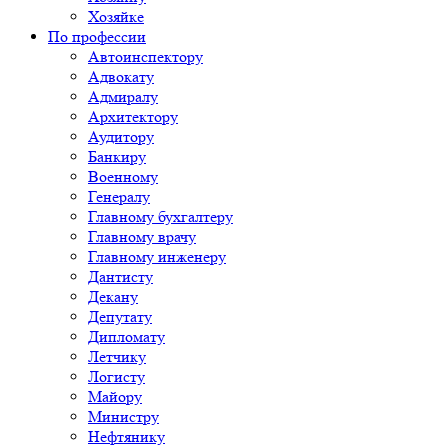
Хозяйке
По профессии
Автоинспектору
Адвокату
Адмиралу
Архитектору
Аудитору
Банкиру
Военному
Генералу
Главному бухгалтеру
Главному врачу
Главному инженеру
Дантисту
Декану
Депутату
Дипломату
Летчику
Логисту
Майору
Министру
Нефтянику