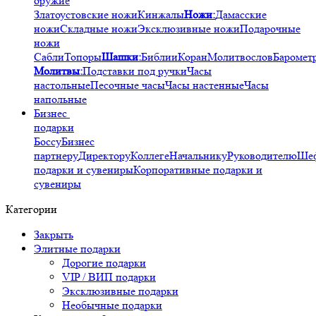
оружие
Златоустовские ножи
Кинжалы
Ножи:
Дамасские
ножи
Складные ножи
Эксклюзивные ножи
Подарочные
ножи
Сабли
Топоры
Шашки:
Библии
Коран
Молитвослов
Баромет
Молитвы:
Подставки под ручки
Часы
настольные
Песочные часы
Часы настенные
Часы
напольные
Бизнес
подарки
Боссу
Бизнес
партнеру
Директору
Коллеге
Начальнику
Руководителю
Ше
подарки и сувениры
Корпоративные подарки и
сувениры
Категории
Закрыть
Элитные подарки
Дорогие подарки
VIP / ВИП подарки
Эксклюзивные подарки
Необычные подарки