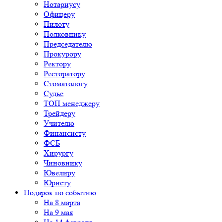
Нотариусу
Офицеру
Пилоту
Полковнику
Председателю
Прокурору
Ректору
Ресторатору
Стоматологу
Судье
ТОП менеджеру
Трейдеру
Учителю
Финансисту
ФСБ
Хирургу
Чиновнику
Ювелиру
Юристу
Подарок по событию
На 8 марта
На 9 мая