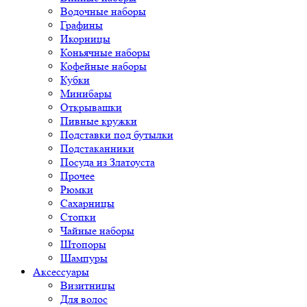
Водочные наборы
Графины
Икорницы
Коньячные наборы
Кофейные наборы
Кубки
Минибары
Открывашки
Пивные кружки
Подставки под бутылки
Подстаканники
Посуда из Златоуста
Прочее
Рюмки
Сахарницы
Стопки
Чайные наборы
Штопоры
Шампуры
Аксессуары
Визитницы
Для волос