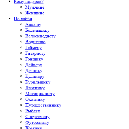
Кому подарок?
Мужчине
Женщине
По хобби
Алкашу
Болельщику
Велосипедисту
Водителю
Геймеру
Гитаристу
Гонщику
Дайверу
Дачнику
Кулинару
Курильщику
Лыжнику
Мотоциклисту
Охотнику
Путешественнику
Рыбаку
Спортсмену
Футболисту
Хозяину