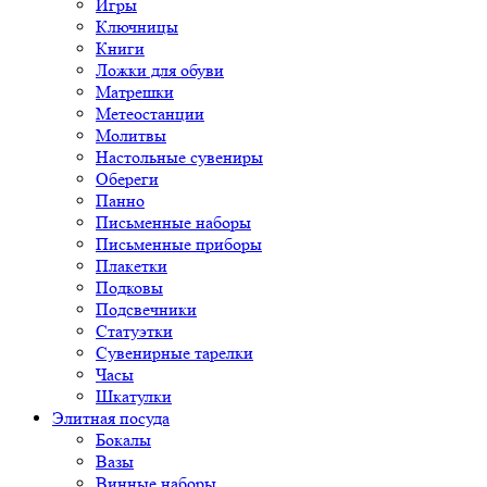
Игры
Ключницы
Книги
Ложки для обуви
Матрешки
Метеостанции
Молитвы
Настольные сувениры
Обереги
Панно
Письменные наборы
Письменные приборы
Плакетки
Подковы
Подсвечники
Статуэтки
Сувенирные тарелки
Часы
Шкатулки
Элитная посуда
Бокалы
Вазы
Винные наборы