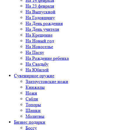
На 14 февраля
На 23 февраля
На Выпускной
На Годовщину
На День рождения
На День учителя
На Крещение
На Новый год
На Новоселье
На Пасху
На Рождение ребенка
На Свадьбу
На Юбилей
Сувенирное оружие
Златоустовские ножи
Кинжалы
Ножи
Сабли
Топоры
Шашки
Молитвы
Бизнес подарки
Боссу