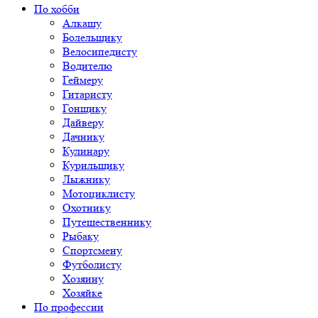
По хобби
Алкашу
Болельщику
Велосипедисту
Водителю
Геймеру
Гитаристу
Гонщику
Дайверу
Дачнику
Кулинару
Курильщику
Лыжнику
Мотоциклисту
Охотнику
Путешественнику
Рыбаку
Спортсмену
Футболисту
Хозяину
Хозяйке
По профессии