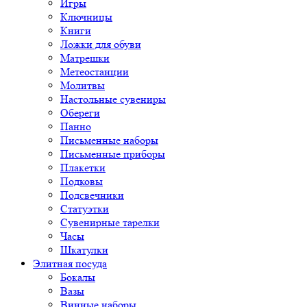
Игры
Ключницы
Книги
Ложки для обуви
Матрешки
Метеостанции
Молитвы
Настольные сувениры
Обереги
Панно
Письменные наборы
Письменные приборы
Плакетки
Подковы
Подсвечники
Статуэтки
Сувенирные тарелки
Часы
Шкатулки
Элитная посуда
Бокалы
Вазы
Винные наборы