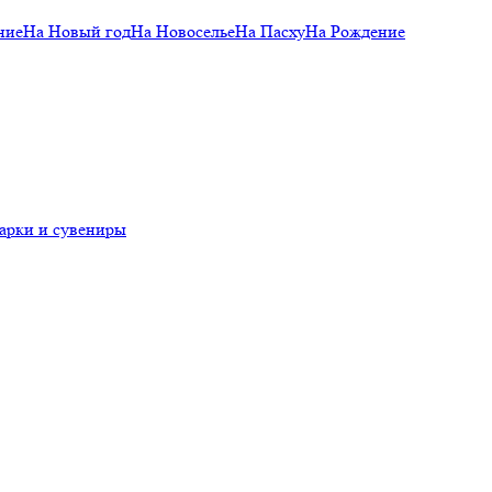
ние
На Новый год
На Новоселье
На Пасху
На Рождение
арки и сувениры