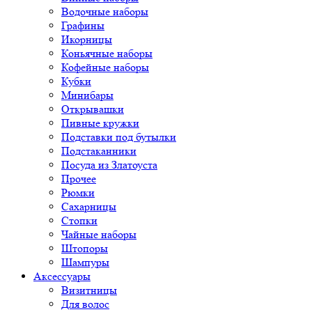
Водочные наборы
Графины
Икорницы
Коньячные наборы
Кофейные наборы
Кубки
Минибары
Открывашки
Пивные кружки
Подставки под бутылки
Подстаканники
Посуда из Златоуста
Прочее
Рюмки
Сахарницы
Стопки
Чайные наборы
Штопоры
Шампуры
Аксессуары
Визитницы
Для волос