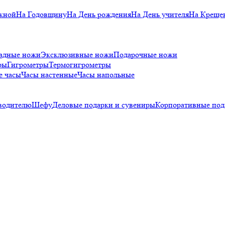
кной
На Годовщину
На День рождения
На День учителя
На Креще
адные ножи
Эксклюзивные ножи
Подарочные ножи
ры
Гигрометры
Термогигрометры
е часы
Часы настенные
Часы напольные
водителю
Шефу
Деловые подарки и сувениры
Корпоративные под