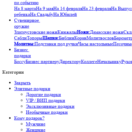
по событию
На 8 марта
На 9 мая
На 14 февраля
На 23 февраля
На Выпус
ребенка
На Свадьбу
На Юбилей
Сувенирное
оружие
Златоустовские ножи
Кинжалы
Ножи:
Дамасские ножи
Скл
Сабли
Топоры
Шашки:
Библии
Коран
Молитвослов
Баромет
Молитвы:
Подставки под ручки
Часы настольные
Песочны
Бизнес
подарки
Боссу
Бизнес партнеру
Директору
Коллеге
Начальнику
Руко
Категории
Закрыть
Элитные подарки
Дорогие подарки
VIP / ВИП подарки
Эксклюзивные подарки
Необычные подарки
Кому подарок?
Мужчине
Женщине