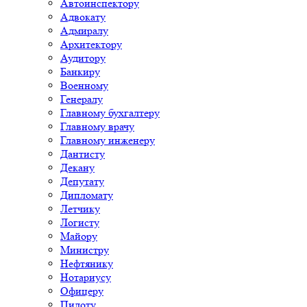
Автоинспектору
Адвокату
Адмиралу
Архитектору
Аудитору
Банкиру
Военному
Генералу
Главному бухгалтеру
Главному врачу
Главному инженеру
Дантисту
Декану
Депутату
Дипломату
Летчику
Логисту
Майору
Министру
Нефтянику
Нотариусу
Офицеру
Пилоту