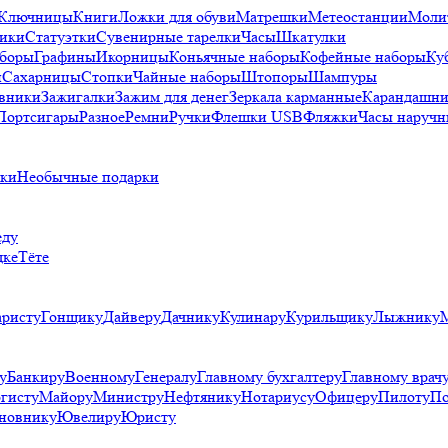
Ключницы
Книги
Ложки для обуви
Матрешки
Метеостанции
Моли
ики
Статуэтки
Сувенирные тарелки
Часы
Шкатулки
аборы
Графины
Икорницы
Коньячные наборы
Кофейные наборы
Ку
и
Сахарницы
Стопки
Чайные наборы
Штопоры
Шампуры
вники
Зажигалки
Зажим для денег
Зеркала карманные
Карандашни
Портсигары
Разное
Ремни
Ручки
Флешки USB
Фляжки
Часы наручн
рки
Необычные подарки
еду
дке
Тёте
аристу
Гонщику
Дайверу
Дачнику
Кулинару
Курильщику
Лыжнику
у
Банкиру
Военному
Генералу
Главному бухгалтеру
Главному врач
гисту
Майору
Министру
Нефтянику
Нотариусу
Офицеру
Пилоту
По
новнику
Ювелиру
Юристу