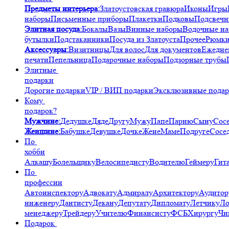
Предметы интерьера:
Златоустовская гравюра
Иконы
Игры
наборы
Письменные приборы
Плакетки
Подковы
Подсвечн
Элитная посуда:
Бокалы
Вазы
Винные наборы
Водочные н
бутылки
Подстаканники
Посуда из Златоуста
Прочее
Рюмк
Аксессуары:
Визитницы
Для волос
Для документов
Ежедне
печати
Пепельница
Подарочные наборы
Подзорные трубы
Элитные
подарки
Дорогие подарки
VIP / ВИП подарки
Эксклюзивные пода
Кому
подарок?
Мужчине:
Дедушке
Дяде
Другу
Мужу
Папе
Парню
Сыну
Сос
Женщине:
Бабушке
Девушке
Дочке
Жене
Маме
Подруге
Сосе
По
хобби
Алкашу
Болельщику
Велосипедисту
Водителю
Геймеру
Гит
По
профессии
Автоинспектору
Адвокату
Адмиралу
Архитектору
Аудитор
инженеру
Дантисту
Декану
Депутату
Дипломату
Летчику
Ло
менеджеру
Трейдеру
Учителю
Финансисту
ФСБ
Хирургу
Чи
Подарок