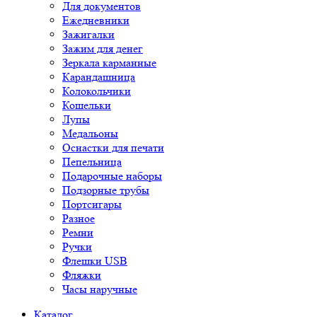
Для документов
Ежедневники
Зажигалки
Зажим для денег
Зеркала карманные
Карандашница
Колокольчики
Кошельки
Лупы
Медальоны
Оснастки для печати
Пепельница
Подарочные наборы
Подзорные трубы
Портсигары
Разное
Ремни
Ручки
Флешки USB
Фляжки
Часы наручные
Каталог