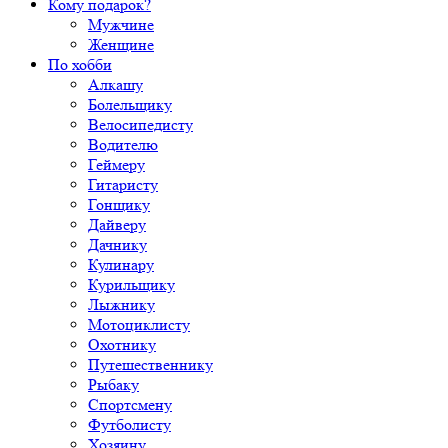
Кому подарок?
Мужчине
Женщине
По хобби
Алкашу
Болельщику
Велосипедисту
Водителю
Геймеру
Гитаристу
Гонщику
Дайверу
Дачнику
Кулинару
Курильщику
Лыжнику
Мотоциклисту
Охотнику
Путешественнику
Рыбаку
Спортсмену
Футболисту
Хозяину