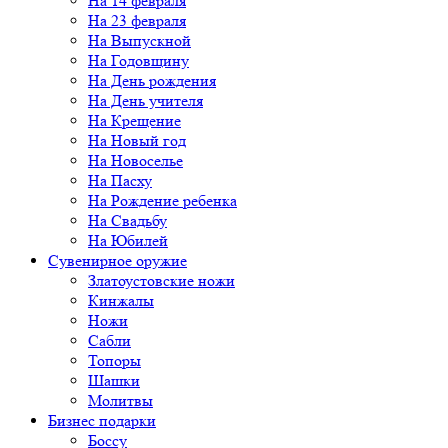
На 14 февраля
На 23 февраля
На Выпускной
На Годовщину
На День рождения
На День учителя
На Крещение
На Новый год
На Новоселье
На Пасху
На Рождение ребенка
На Свадьбу
На Юбилей
Сувенирное оружие
Златоустовские ножи
Кинжалы
Ножи
Сабли
Топоры
Шашки
Молитвы
Бизнес подарки
Боссу