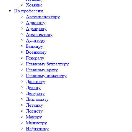
Хозяйке
По профессии
Автоинспектору
Адвокату
Адмиралу
Архитектору
Аудитору
Банкиру
Военному
Генералу
Главному бухгалтеру
Главному врачу
Главному инженеру
Дантисту
Декану
Депутату
Дипломату
Летчику
Логисту
Майору
Министру
Нефтянику