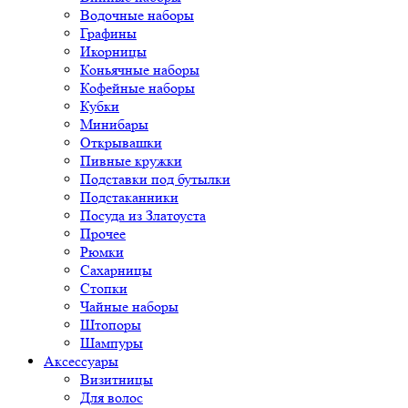
Водочные наборы
Графины
Икорницы
Коньячные наборы
Кофейные наборы
Кубки
Минибары
Открывашки
Пивные кружки
Подставки под бутылки
Подстаканники
Посуда из Златоуста
Прочее
Рюмки
Сахарницы
Стопки
Чайные наборы
Штопоры
Шампуры
Аксессуары
Визитницы
Для волос