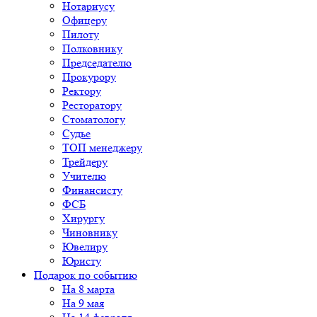
Нотариусу
Офицеру
Пилоту
Полковнику
Председателю
Прокурору
Ректору
Ресторатору
Стоматологу
Судье
ТОП менеджеру
Трейдеру
Учителю
Финансисту
ФСБ
Хирургу
Чиновнику
Ювелиру
Юристу
Подарок по событию
На 8 марта
На 9 мая