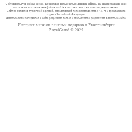
Сайт использует файлы cookie. Продолжая пользоваться данным сайтом, вы подтверждаете свое
согласие на использование файлов cookie в соответствии с настоящим уведомлением.
Сайт не является публичной офертой, определяемой положениями статьи 437 ч.2 гражданского
кодекса Российской Федерации.
Использование материалов с сайта разрешено только с письменного разрешения владельца сайта.
Интернет-магазин элитных подарков в Екатеринбурге
RoyalGrand © 2025