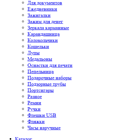
Для документов
Ежедневники
Зажигалки
Зажим для денег
Зеркала карманные
Карандашница
Колокольчики
Кошельки
Лупы
Медальоны
Оснастки для печати
Пепельница
Подарочные наборы
Подзорные трубы
Портсигары
Разное
Ремни
Ручки
Флешки USB
Фляжки
Часы наручные
Каталог