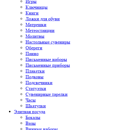
Игры
Ключницы
Книги
Ложки для обуви
Матрешки
Метеостанции
Молитвы
Настольные сувениры
Обереги
Панно
Письменные наборы
Письменные приборы
Плакетки
Подковы
Подсвечники
Статуэтки
Сувенирные тарелки
Часы
Шкатулки
Элитная посуда
Бокалы
Вазы
Винные наборы