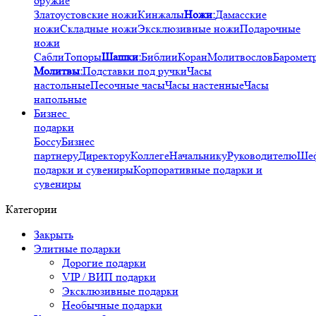
оружие
Златоустовские ножи
Кинжалы
Ножи:
Дамасские
ножи
Складные ножи
Эксклюзивные ножи
Подарочные
ножи
Сабли
Топоры
Шашки:
Библии
Коран
Молитвослов
Баромет
Молитвы:
Подставки под ручки
Часы
настольные
Песочные часы
Часы настенные
Часы
напольные
Бизнес
подарки
Боссу
Бизнес
партнеру
Директору
Коллеге
Начальнику
Руководителю
Ше
подарки и сувениры
Корпоративные подарки и
сувениры
Категории
Закрыть
Элитные подарки
Дорогие подарки
VIP / ВИП подарки
Эксклюзивные подарки
Необычные подарки