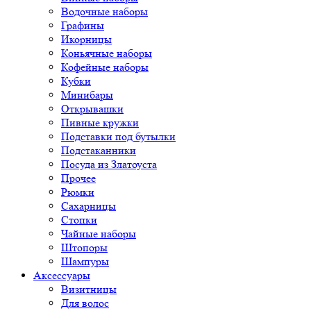
Водочные наборы
Графины
Икорницы
Коньячные наборы
Кофейные наборы
Кубки
Минибары
Открывашки
Пивные кружки
Подставки под бутылки
Подстаканники
Посуда из Златоуста
Прочее
Рюмки
Сахарницы
Стопки
Чайные наборы
Штопоры
Шампуры
Аксессуары
Визитницы
Для волос