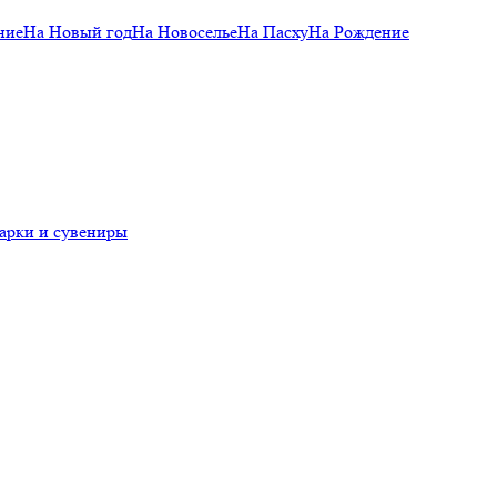
ние
На Новый год
На Новоселье
На Пасху
На Рождение
арки и сувениры