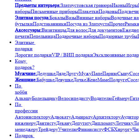
Предметы интерьера:
Златоустовская гравюра
Иконы
Игры
наборы
Письменные приборы
Плакетки
Подковы
Подсвечн
Элитная посуда:
Бокалы
Вазы
Винные наборы
Водочные н
бутылки
Подстаканники
Посуда из Златоуста
Прочее
Рюмк
Аксессуары:
Визитницы
Для волос
Для документов
Ежедне
печати
Пепельница
Подарочные наборы
Подзорные трубы
Элитные
подарки
Дорогие подарки
VIP / ВИП подарки
Эксклюзивные пода
Кому
подарок?
Мужчине:
Дедушке
Дяде
Другу
Мужу
Папе
Парню
Сыну
Сос
Женщине:
Бабушке
Девушке
Дочке
Жене
Маме
Подруге
Сосе
По
хобби
Алкашу
Болельщику
Велосипедисту
Водителю
Геймеру
Гит
По
профессии
Автоинспектору
Адвокату
Адмиралу
Архитектору
Аудитор
инженеру
Дантисту
Декану
Депутату
Дипломату
Летчику
Ло
менеджеру
Трейдеру
Учителю
Финансисту
ФСБ
Хирургу
Чи
Подарок