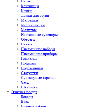
Игры
Ключницы
Книги
Ложки для обуви
Матрешки
Метеостанции
Молитвы
Настольные сувениры
Обереги
Панно
Письменные наборы
Письменные приборы
Плакетки
Подковы
Подсвечники
Статуэтки
Сувенирные тарелки
Часы
Шкатулки
Элитная посуда
Бокалы
Вазы
Винные наборы