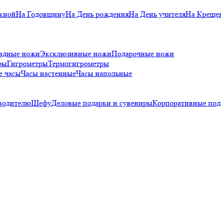
кной
На Годовщину
На День рождения
На День учителя
На Креще
адные ножи
Эксклюзивные ножи
Подарочные ножи
ры
Гигрометры
Термогигрометры
е часы
Часы настенные
Часы напольные
водителю
Шефу
Деловые подарки и сувениры
Корпоративные под