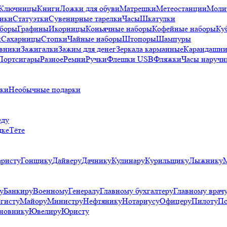
Ключницы
Книги
Ложки для обуви
Матрешки
Метеостанции
Моли
ики
Статуэтки
Сувенирные тарелки
Часы
Шкатулки
аборы
Графины
Икорницы
Коньячные наборы
Кофейные наборы
Ку
и
Сахарницы
Стопки
Чайные наборы
Штопоры
Шампуры
вники
Зажигалки
Зажим для денег
Зеркала карманные
Карандашни
Портсигары
Разное
Ремни
Ручки
Флешки USB
Фляжки
Часы наручн
рки
Необычные подарки
еду
дке
Тёте
аристу
Гонщику
Дайверу
Дачнику
Кулинару
Курильщику
Лыжнику
у
Банкиру
Военному
Генералу
Главному бухгалтеру
Главному врач
гисту
Майору
Министру
Нефтянику
Нотариусу
Офицеру
Пилоту
По
новнику
Ювелиру
Юристу