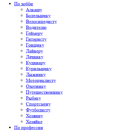
По хобби
Алкашу
Болельщику
Велосипедисту
Водителю
Геймеру
Гитаристу
Гонщику
Дайверу
Дачнику
Кулинару
Курильщику
Лыжнику
Мотоциклисту
Охотнику
Путешественнику
Рыбаку
Спортсмену
Футболисту
Хозяину
Хозяйке
По профессии