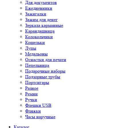
Для документов
Ежедневники
Зажигалки
Зажим для денег
Зеркала карманные
Карандашница
Колокольчики
Кошельки
Лупы
Медальоны
Оснастки для печати
Пепельница
Подарочные наборы
Подзорные трубы
Портсигары
Разное
Ремни
Ручки
Флешки USB
Фляжки
Часы наручные
Каталог