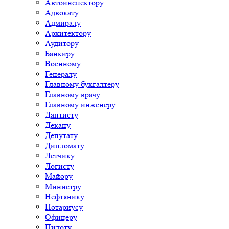
Автоинспектору
Адвокату
Адмиралу
Архитектору
Аудитору
Банкиру
Военному
Генералу
Главному бухгалтеру
Главному врачу
Главному инженеру
Дантисту
Декану
Депутату
Дипломату
Летчику
Логисту
Майору
Министру
Нефтянику
Нотариусу
Офицеру
Пилоту