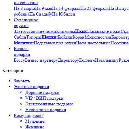
по событию
На 8 марта
На 9 мая
На 14 февраля
На 23 февраля
На Выпус
ребенка
На Свадьбу
На Юбилей
Сувенирное
оружие
Златоустовские ножи
Кинжалы
Ножи:
Дамасские ножи
Скл
Сабли
Топоры
Шашки:
Библии
Коран
Молитвослов
Баромет
Молитвы:
Подставки под ручки
Часы настольные
Песочны
Бизнес
подарки
Боссу
Бизнес партнеру
Директору
Коллеге
Начальнику
Руко
Категории
Закрыть
Элитные подарки
Дорогие подарки
VIP / ВИП подарки
Эксклюзивные подарки
Необычные подарки
Кому подарок?
Мужчине
Женщине