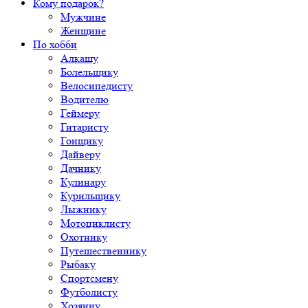
Кому подарок?
Мужчине
Женщине
По хобби
Алкашу
Болельщику
Велосипедисту
Водителю
Геймеру
Гитаристу
Гонщику
Дайверу
Дачнику
Кулинару
Курильщику
Лыжнику
Мотоциклисту
Охотнику
Путешественнику
Рыбаку
Спортсмену
Футболисту
Хозяину