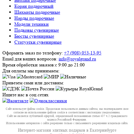
Библии подарочные
Коран подарочный
Шахматы подарочные
Нарды подарочные
Модели техники
Подковы сувенирные
Бюсты сувенирные
Статуэтки сувенирные
Оформить заказ по телефону:
+7 (908) 053-13-95
Email для ваших вопросов:
info@royalgrand.ru
Время обработки заказов:
с 9:00 до 21:00
Для оплаты мы принимаем:
Привезем сами или доставим:
Ищите нас в соц.сетях
Сайт использует файлы cookie. Продолжая пользоваться данным сайтом, вы подтверждаете свое
согласие на использование файлов cookie в соответствии с настоящим уведомлением.
Сайт не является публичной офертой, определяемой положениями статьи 437 ч.2 гражданского
кодекса Российской Федерации.
Использование материалов с сайта разрешено только с письменного разрешения владельца сайта.
Интернет-магазин элитных подарков в Екатеринбурге