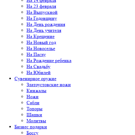
На 14 февраля
На 23 февраля
На Выпускной
На Годовщину
На День рождения
На День учителя
На Крещение
На Новый год
На Новоселье
На Пасху
На Рождение ребенка
На Свадьбу
На Юбилей
Сувенирное оружие
Златоустовские ножи
Кинжалы
Ножи
Сабли
Топоры
Шашки
Молитвы
Бизнес подарки
Боссу