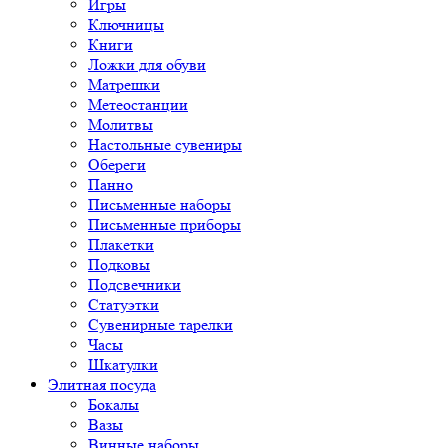
Игры
Ключницы
Книги
Ложки для обуви
Матрешки
Метеостанции
Молитвы
Настольные сувениры
Обереги
Панно
Письменные наборы
Письменные приборы
Плакетки
Подковы
Подсвечники
Статуэтки
Сувенирные тарелки
Часы
Шкатулки
Элитная посуда
Бокалы
Вазы
Винные наборы