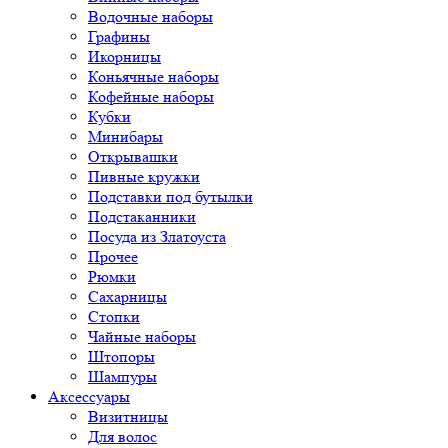
Водочные наборы
Графины
Икорницы
Коньячные наборы
Кофейные наборы
Кубки
Минибары
Открывашки
Пивные кружки
Подставки под бутылки
Подстаканники
Посуда из Златоуста
Прочее
Рюмки
Сахарницы
Стопки
Чайные наборы
Штопоры
Шампуры
Аксессуары
Визитницы
Для волос