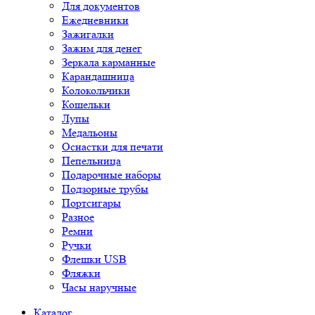
Для документов
Ежедневники
Зажигалки
Зажим для денег
Зеркала карманные
Карандашница
Колокольчики
Кошельки
Лупы
Медальоны
Оснастки для печати
Пепельница
Подарочные наборы
Подзорные трубы
Портсигары
Разное
Ремни
Ручки
Флешки USB
Фляжки
Часы наручные
Каталог