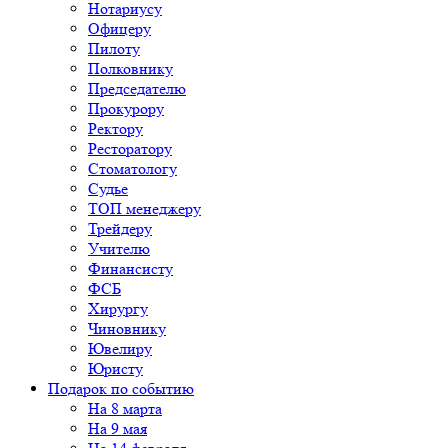
Нотариусу
Офицеру
Пилоту
Полковнику
Председателю
Прокурору
Ректору
Ресторатору
Стоматологу
Судье
ТОП менеджеру
Трейдеру
Учителю
Финансисту
ФСБ
Хирургу
Чиновнику
Ювелиру
Юристу
Подарок по событию
На 8 марта
На 9 мая