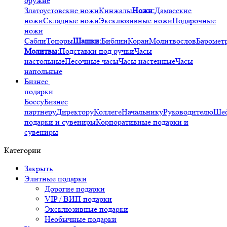
оружие
Златоустовские ножи
Кинжалы
Ножи:
Дамасские
ножи
Складные ножи
Эксклюзивные ножи
Подарочные
ножи
Сабли
Топоры
Шашки:
Библии
Коран
Молитвослов
Баромет
Молитвы:
Подставки под ручки
Часы
настольные
Песочные часы
Часы настенные
Часы
напольные
Бизнес
подарки
Боссу
Бизнес
партнеру
Директору
Коллеге
Начальнику
Руководителю
Ше
подарки и сувениры
Корпоративные подарки и
сувениры
Категории
Закрыть
Элитные подарки
Дорогие подарки
VIP / ВИП подарки
Эксклюзивные подарки
Необычные подарки