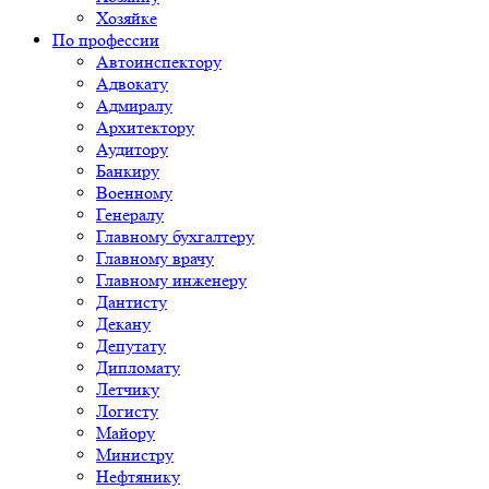
Хозяйке
По профессии
Автоинспектору
Адвокату
Адмиралу
Архитектору
Аудитору
Банкиру
Военному
Генералу
Главному бухгалтеру
Главному врачу
Главному инженеру
Дантисту
Декану
Депутату
Дипломату
Летчику
Логисту
Майору
Министру
Нефтянику