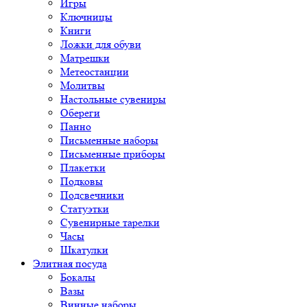
Игры
Ключницы
Книги
Ложки для обуви
Матрешки
Метеостанции
Молитвы
Настольные сувениры
Обереги
Панно
Письменные наборы
Письменные приборы
Плакетки
Подковы
Подсвечники
Статуэтки
Сувенирные тарелки
Часы
Шкатулки
Элитная посуда
Бокалы
Вазы
Винные наборы