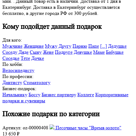
мин. . Данный товар есть в наличии. Доставка от 1 дня в
Екатеринбург. Доставка в Екатеринбург осуществляется
бесплатно, в другие города РФ от 300 рублей.
Кому подойдет данный подарок
Для кого:
Мужчине
Женщине
Мужу
Другу
Парню
Папе
[...]
Дедушке
Соседу
Дяде
Сыну
Жене
Подруге
Девушке
Маме
Бабушке
Соседке
Тёте
Дочке
По хобби:
Велосипедисту
По профессии:
Дантисту
Стоматологу
Бизнес-подарок:
Начальнику
Боссу
Бизнес партнеру
Коллеге
Корпоративные
подарки и сувениры
Похожие подарки по категории
Артикул: oz-00000408
Песочные часы "Время-золото"
13 650 ₽