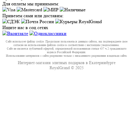
Для оплаты мы принимаем:
Привезем сами или доставим:
Ищите нас в соц.сетях
Сайт использует файлы cookie. Продолжая пользоваться данным сайтом, вы подтверждаете свое
согласие на использование файлов cookie в соответствии с настоящим уведомлением.
Сайт не является публичной офертой, определяемой положениями статьи 437 ч.2 гражданского
кодекса Российской Федерации.
Использование материалов с сайта разрешено только с письменного разрешения владельца сайта.
Интернет-магазин элитных подарков в Екатеринбурге
RoyalGrand © 2025