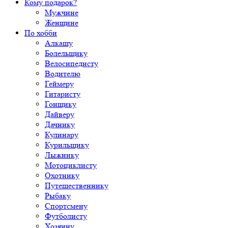
Кому подарок?
Мужчине
Женщине
По хобби
Алкашу
Болельщику
Велосипедисту
Водителю
Геймеру
Гитаристу
Гонщику
Дайверу
Дачнику
Кулинару
Курильщику
Лыжнику
Мотоциклисту
Охотнику
Путешественнику
Рыбаку
Спортсмену
Футболисту
Хозяину