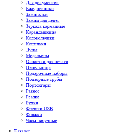
Для документов
Ежедневники
Зажигалки
Зажим для денег
Зеркала карманные
Карандашница
Колокольчики
Кошельки
Лупы
Медальоны
Оснастки для печати
Пепельница
Подарочные наборы
Подзорные трубы
Портсигары
Разное
Ремни
Ручки
Флешки USB
Фляжки
Часы наручные
Каталог