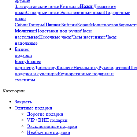
оружие
Златоустовские ножи
Кинжалы
Ножи:
Дамасские
ножи
Складные ножи
Эксклюзивные ножи
Подарочные
ножи
Сабли
Топоры
Шашки:
Библии
Коран
Молитвослов
Баромет
Молитвы:
Подставки под ручки
Часы
настольные
Песочные часы
Часы настенные
Часы
напольные
Бизнес
подарки
Боссу
Бизнес
партнеру
Директору
Коллеге
Начальнику
Руководителю
Ше
подарки и сувениры
Корпоративные подарки и
сувениры
Категории
Закрыть
Элитные подарки
Дорогие подарки
VIP / ВИП подарки
Эксклюзивные подарки
Необычные подарки