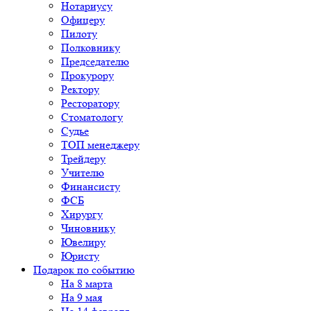
Нотариусу
Офицеру
Пилоту
Полковнику
Председателю
Прокурору
Ректору
Ресторатору
Стоматологу
Судье
ТОП менеджеру
Трейдеру
Учителю
Финансисту
ФСБ
Хирургу
Чиновнику
Ювелиру
Юристу
Подарок по событию
На 8 марта
На 9 мая