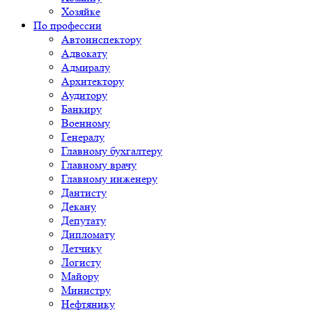
Хозяйке
По профессии
Автоинспектору
Адвокату
Адмиралу
Архитектору
Аудитору
Банкиру
Военному
Генералу
Главному бухгалтеру
Главному врачу
Главному инженеру
Дантисту
Декану
Депутату
Дипломату
Летчику
Логисту
Майору
Министру
Нефтянику