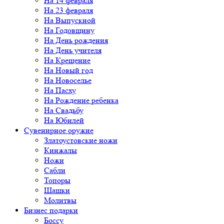
На 14 февраля
На 23 февраля
На Выпускной
На Годовщину
На День рождения
На День учителя
На Крещение
На Новый год
На Новоселье
На Пасху
На Рождение ребенка
На Свадьбу
На Юбилей
Сувенирное оружие
Златоустовские ножи
Кинжалы
Ножи
Сабли
Топоры
Шашки
Молитвы
Бизнес подарки
Боссу