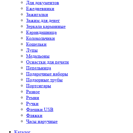
Для документов
Ежедневники
Зажигалки
Зажим для денег
Зеркала карманные
Карандашница
Колокольчики
Кошельки
Лупы
Медальоны
Оснастки для печати
Пепельница
Подарочные наборы
Подзорные трубы
Портсигары
Разное
Ремни
Ручки
Флешки USB
Фляжки
Часы наручные
Каталог