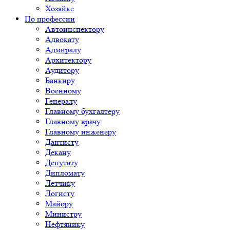
Хозяйке
По профессии
Автоинспектору
Адвокату
Адмиралу
Архитектору
Аудитору
Банкиру
Военному
Генералу
Главному бухгалтеру
Главному врачу
Главному инженеру
Дантисту
Декану
Депутату
Дипломату
Летчику
Логисту
Майору
Министру
Нефтянику