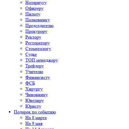
Нотариусу
Офицеру
Пилоту
Полковнику
Председателю
Прокурору
Ректору
Ресторатору
Стоматологу
Судье
ТОП менеджеру
Трейдеру
Учителю
Финансисту
ФСБ
Хирургу
Чиновнику
Ювелиру
Юристу
Подарок по событию
На 8 марта
На 9 мая