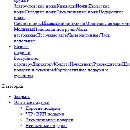
оружие
Златоустовские ножи
Кинжалы
Ножи:
Дамасские
ножи
Складные ножи
Эксклюзивные ножи
Подарочные
ножи
Сабли
Топоры
Шашки:
Библии
Коран
Молитвослов
Баромет
Молитвы:
Подставки под ручки
Часы
настольные
Песочные часы
Часы настенные
Часы
напольные
Бизнес
подарки
Боссу
Бизнес
партнеру
Директору
Коллеге
Начальнику
Руководителю
Ше
подарки и сувениры
Корпоративные подарки и
сувениры
Категории
Закрыть
Элитные подарки
Дорогие подарки
VIP / ВИП подарки
Эксклюзивные подарки
Необычные подарки