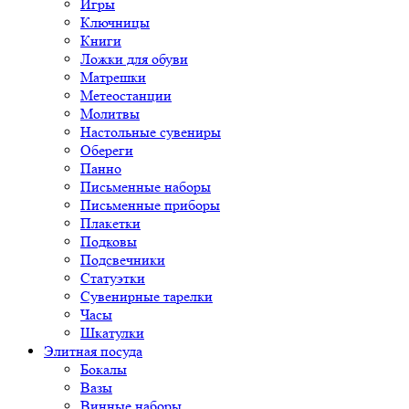
Игры
Ключницы
Книги
Ложки для обуви
Матрешки
Метеостанции
Молитвы
Настольные сувениры
Обереги
Панно
Письменные наборы
Письменные приборы
Плакетки
Подковы
Подсвечники
Статуэтки
Сувенирные тарелки
Часы
Шкатулки
Элитная посуда
Бокалы
Вазы
Винные наборы