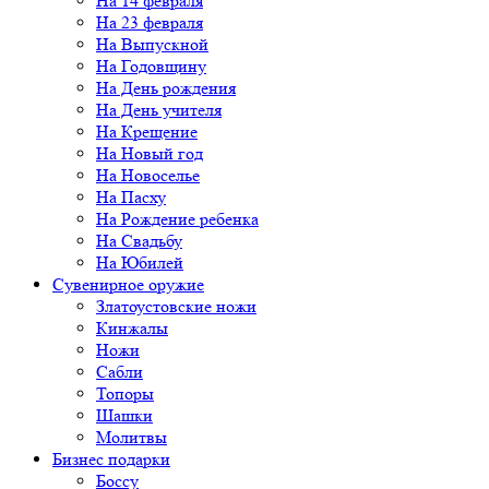
На 14 февраля
На 23 февраля
На Выпускной
На Годовщину
На День рождения
На День учителя
На Крещение
На Новый год
На Новоселье
На Пасху
На Рождение ребенка
На Свадьбу
На Юбилей
Сувенирное оружие
Златоустовские ножи
Кинжалы
Ножи
Сабли
Топоры
Шашки
Молитвы
Бизнес подарки
Боссу