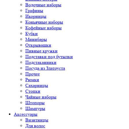
Водочные наборы
Графины
Икорницы
Коньячные наборы
Кофейные наборы
Кубки
Минибары
Открывашки
Пивные кружки
Подставки под бутылки
Подстаканники
Посуда из Златоуста
Прочее
Рюмки
Сахарницы
Стопки
Чайные наборы
Штопоры
Шампуры
Аксессуары
Визитницы
Для волос