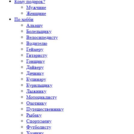
Кому подарок?
Мужчине
Женщине
По хобби
Алкашу
Болельщику
Велосипедисту
Водителю
Геймеру
Гитаристу
Гонщику
Дайверу
Дачнику
Кулинару
Курильщику
Лыжнику
Мотоциклисту
Охотнику
Путешественнику
Рыбаку
Спортсмену
Футболисту
Хозяину