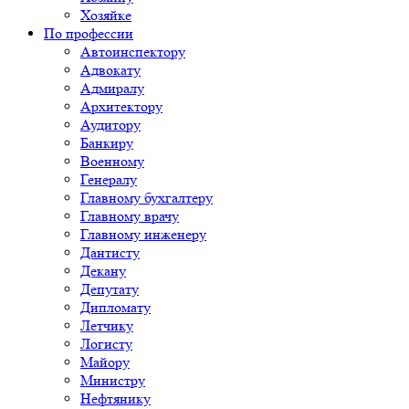
Хозяйке
По профессии
Автоинспектору
Адвокату
Адмиралу
Архитектору
Аудитору
Банкиру
Военному
Генералу
Главному бухгалтеру
Главному врачу
Главному инженеру
Дантисту
Декану
Депутату
Дипломату
Летчику
Логисту
Майору
Министру
Нефтянику