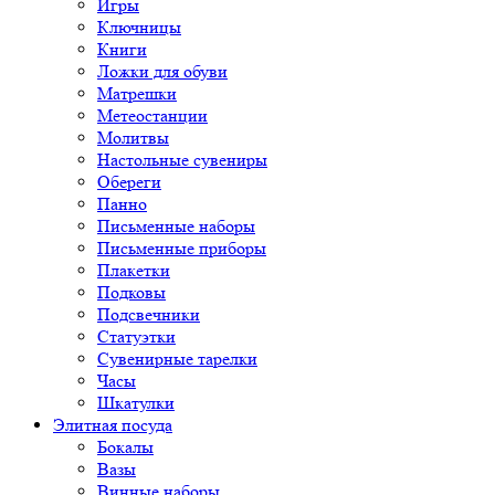
Игры
Ключницы
Книги
Ложки для обуви
Матрешки
Метеостанции
Молитвы
Настольные сувениры
Обереги
Панно
Письменные наборы
Письменные приборы
Плакетки
Подковы
Подсвечники
Статуэтки
Сувенирные тарелки
Часы
Шкатулки
Элитная посуда
Бокалы
Вазы
Винные наборы