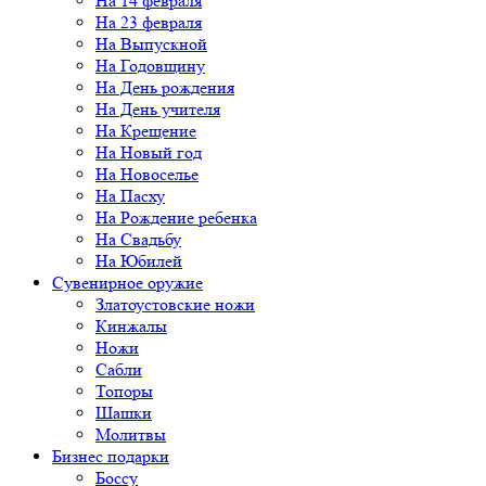
На 14 февраля
На 23 февраля
На Выпускной
На Годовщину
На День рождения
На День учителя
На Крещение
На Новый год
На Новоселье
На Пасху
На Рождение ребенка
На Свадьбу
На Юбилей
Сувенирное оружие
Златоустовские ножи
Кинжалы
Ножи
Сабли
Топоры
Шашки
Молитвы
Бизнес подарки
Боссу