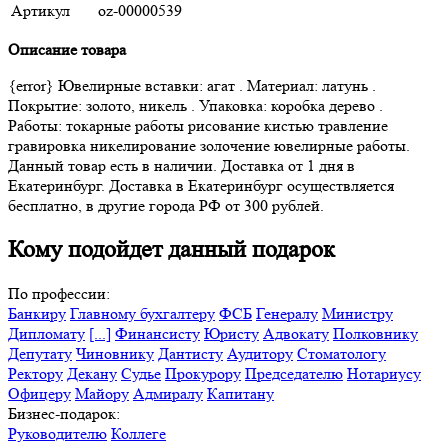
Артикул
oz-00000539
Описание товара
{error} Ювелирные вставки: агат . Материал: латунь .
Покрытие: золото, никель . Упаковка: коробка дерево .
Работы: токарные работы рисование кистью травление
гравировка никелирование золочение ювелирные работы.
Данный товар есть в наличии. Доставка от 1 дня в
Екатеринбург. Доставка в Екатеринбург осуществляется
бесплатно, в другие города РФ от 300 рублей.
Кому подойдет данный подарок
По профессии:
Банкиру
Главному бухгалтеру
ФСБ
Генералу
Министру
Дипломату
[...]
Финансисту
Юристу
Адвокату
Полковнику
Депутату
Чиновнику
Дантисту
Аудитору
Стоматологу
Ректору
Декану
Судье
Прокурору
Председателю
Нотариусу
Офицеру
Майору
Адмиралу
Капитану
Бизнес-подарок:
Руководителю
Коллеге