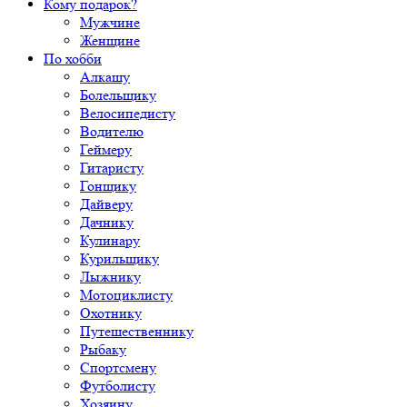
Кому подарок?
Мужчине
Женщине
По хобби
Алкашу
Болельщику
Велосипедисту
Водителю
Геймеру
Гитаристу
Гонщику
Дайверу
Дачнику
Кулинару
Курильщику
Лыжнику
Мотоциклисту
Охотнику
Путешественнику
Рыбаку
Спортсмену
Футболисту
Хозяину