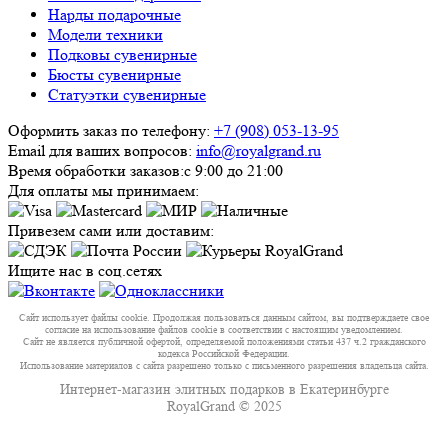
Нарды подарочные
Модели техники
Подковы сувенирные
Бюсты сувенирные
Статуэтки сувенирные
Оформить заказ по телефону:
+7 (908) 053-13-95
Email для ваших вопросов:
info@royalgrand.ru
Время обработки заказов:
с 9:00 до 21:00
Для оплаты мы принимаем:
Привезем сами или доставим:
Ищите нас в соц.сетях
Сайт использует файлы cookie. Продолжая пользоваться данным сайтом, вы подтверждаете свое
согласие на использование файлов cookie в соответствии с настоящим уведомлением.
Сайт не является публичной офертой, определяемой положениями статьи 437 ч.2 гражданского
кодекса Российской Федерации.
Использование материалов с сайта разрешено только с письменного разрешения владельца сайта.
Интернет-магазин элитных подарков в Екатеринбурге
RoyalGrand © 2025