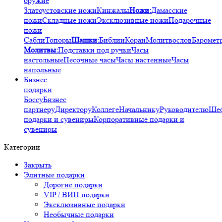
оружие
Златоустовские ножи
Кинжалы
Ножи:
Дамасские
ножи
Складные ножи
Эксклюзивные ножи
Подарочные
ножи
Сабли
Топоры
Шашки:
Библии
Коран
Молитвослов
Баромет
Молитвы:
Подставки под ручки
Часы
настольные
Песочные часы
Часы настенные
Часы
напольные
Бизнес
подарки
Боссу
Бизнес
партнеру
Директору
Коллеге
Начальнику
Руководителю
Ше
подарки и сувениры
Корпоративные подарки и
сувениры
Категории
Закрыть
Элитные подарки
Дорогие подарки
VIP / ВИП подарки
Эксклюзивные подарки
Необычные подарки