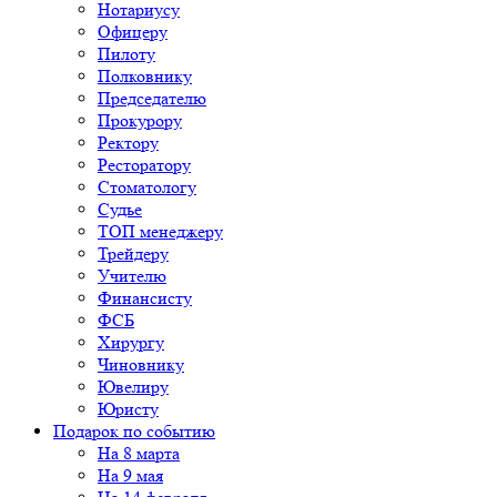
Нотариусу
Офицеру
Пилоту
Полковнику
Председателю
Прокурору
Ректору
Ресторатору
Стоматологу
Судье
ТОП менеджеру
Трейдеру
Учителю
Финансисту
ФСБ
Хирургу
Чиновнику
Ювелиру
Юристу
Подарок по событию
На 8 марта
На 9 мая