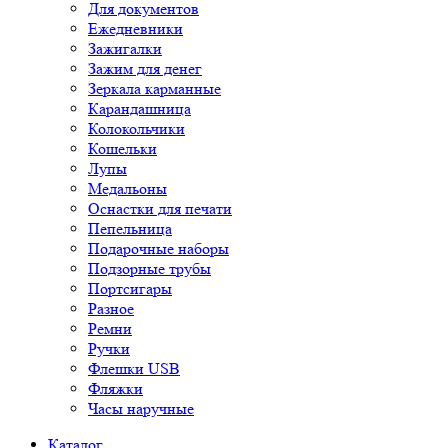
Для документов
Ежедневники
Зажигалки
Зажим для денег
Зеркала карманные
Карандашница
Колокольчики
Кошельки
Лупы
Медальоны
Оснастки для печати
Пепельница
Подарочные наборы
Подзорные трубы
Портсигары
Разное
Ремни
Ручки
Флешки USB
Фляжки
Часы наручные
Каталог