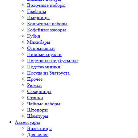
Водочные наборы
Графины
Икорницы
Коньячные наборы
Кофейные наборы
Кубки
Минибары
Открывашки
Пивные кружки
Подставки под бутылки
Подстаканники
Посуда из Златоуста
Прочее
Рюмки
Сахарницы
Стопки
Чайные наборы
Штопоры
Шампуры
Аксессуары
Визитницы
Для волос