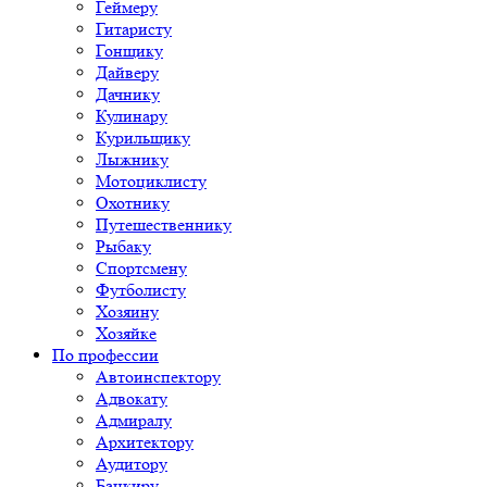
Геймеру
Гитаристу
Гонщику
Дайверу
Дачнику
Кулинару
Курильщику
Лыжнику
Мотоциклисту
Охотнику
Путешественнику
Рыбаку
Спортсмену
Футболисту
Хозяину
Хозяйке
По профессии
Автоинспектору
Адвокату
Адмиралу
Архитектору
Аудитору
Банкиру