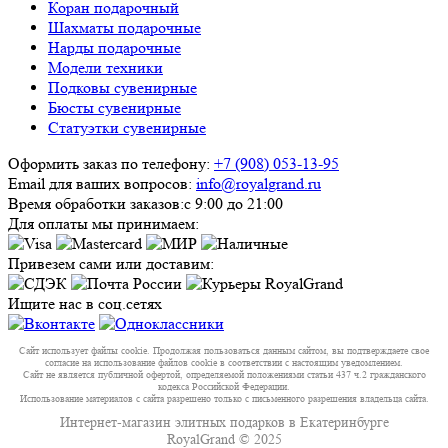
Коран подарочный
Шахматы подарочные
Нарды подарочные
Модели техники
Подковы сувенирные
Бюсты сувенирные
Статуэтки сувенирные
Оформить заказ по телефону:
+7 (908) 053-13-95
Email для ваших вопросов:
info@royalgrand.ru
Время обработки заказов:
с 9:00 до 21:00
Для оплаты мы принимаем:
Привезем сами или доставим:
Ищите нас в соц.сетях
Сайт использует файлы cookie. Продолжая пользоваться данным сайтом, вы подтверждаете свое
согласие на использование файлов cookie в соответствии с настоящим уведомлением.
Сайт не является публичной офертой, определяемой положениями статьи 437 ч.2 гражданского
кодекса Российской Федерации.
Использование материалов с сайта разрешено только с письменного разрешения владельца сайта.
Интернет-магазин элитных подарков в Екатеринбурге
RoyalGrand © 2025