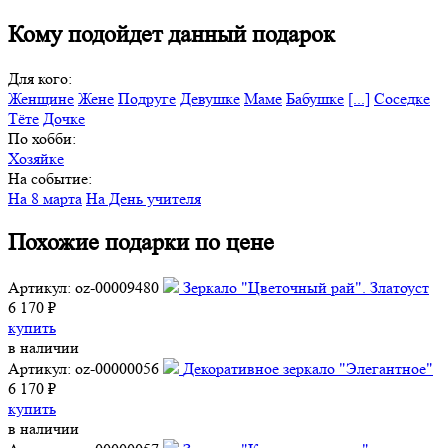
Кому подойдет данный подарок
Для кого:
Женщине
Жене
Подруге
Девушке
Маме
Бабушке
[...]
Соседке
Тёте
Дочке
По хобби:
Хозяйке
На событие:
На 8 марта
На День учителя
Похожие подарки по цене
Артикул: oz-00009480
Зеркало "Цветочный рай". Златоуст
6 170 ₽
купить
в наличии
Артикул: oz-00000056
Декоративное зеркало "Элегантное"
6 170 ₽
купить
в наличии