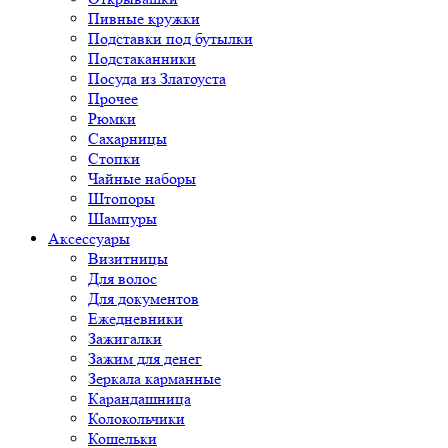
Пивные кружки
Подставки под бутылки
Подстаканники
Посуда из Златоуста
Прочее
Рюмки
Сахарницы
Стопки
Чайные наборы
Штопоры
Шампуры
Аксессуары
Визитницы
Для волос
Для документов
Ежедневники
Зажигалки
Зажим для денег
Зеркала карманные
Карандашница
Колокольчики
Кошельки