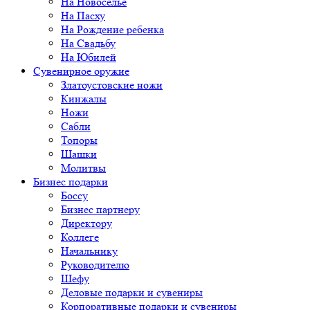
На Новоселье
На Пасху
На Рождение ребенка
На Свадьбу
На Юбилей
Сувенирное оружие
Златоустовские ножи
Кинжалы
Ножи
Сабли
Топоры
Шашки
Молитвы
Бизнес подарки
Боссу
Бизнес партнеру
Директору
Коллеге
Начальнику
Руководителю
Шефу
Деловые подарки и сувениры
Корпоративные подарки и сувениры