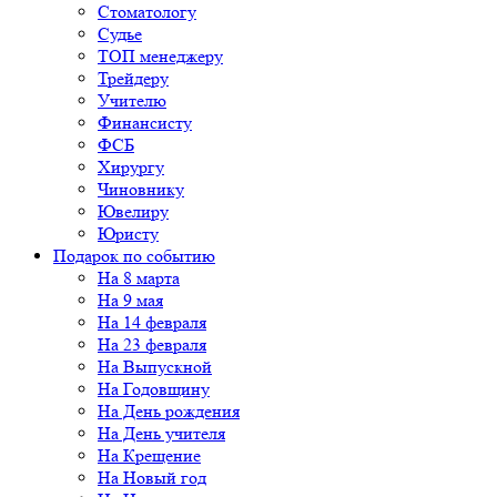
Стоматологу
Судье
ТОП менеджеру
Трейдеру
Учителю
Финансисту
ФСБ
Хирургу
Чиновнику
Ювелиру
Юристу
Подарок по событию
На 8 марта
На 9 мая
На 14 февраля
На 23 февраля
На Выпускной
На Годовщину
На День рождения
На День учителя
На Крещение
На Новый год