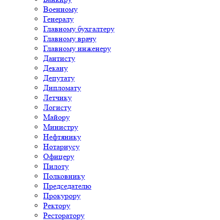
Военному
Генералу
Главному бухгалтеру
Главному врачу
Главному инженеру
Дантисту
Декану
Депутату
Дипломату
Летчику
Логисту
Майору
Министру
Нефтянику
Нотариусу
Офицеру
Пилоту
Полковнику
Председателю
Прокурору
Ректору
Ресторатору