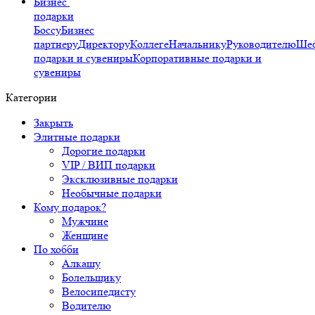
Бизнес
подарки
Боссу
Бизнес
партнеру
Директору
Коллеге
Начальнику
Руководителю
Ше
подарки и сувениры
Корпоративные подарки и
сувениры
Категории
Закрыть
Элитные подарки
Дорогие подарки
VIP / ВИП подарки
Эксклюзивные подарки
Необычные подарки
Кому подарок?
Мужчине
Женщине
По хобби
Алкашу
Болельщику
Велосипедисту
Водителю