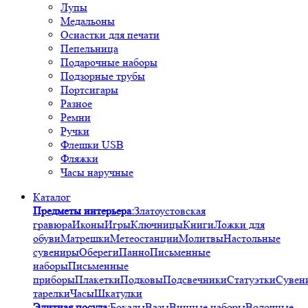
Лупы
Медальоны
Оснастки для печати
Пепельница
Подарочные наборы
Подзорные трубы
Портсигары
Разное
Ремни
Ручки
Флешки USB
Фляжки
Часы наручные
Каталог
Предметы интерьера:
Златоустовская
гравюра
Иконы
Игры
Ключницы
Книги
Ложки для
обуви
Матрешки
Метеостанции
Молитвы
Настольные
сувениры
Обереги
Панно
Письменные
наборы
Письменные
приборы
Плакетки
Подковы
Подсвечники
Статуэтки
Сувен
тарелки
Часы
Шкатулки
Элитная посуда:
Бокалы
Вазы
Винные наборы
Водочные