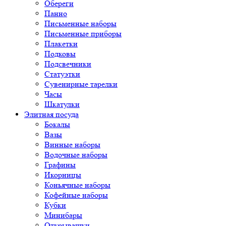
Обереги
Панно
Письменные наборы
Письменные приборы
Плакетки
Подковы
Подсвечники
Статуэтки
Сувенирные тарелки
Часы
Шкатулки
Элитная посуда
Бокалы
Вазы
Винные наборы
Водочные наборы
Графины
Икорницы
Коньячные наборы
Кофейные наборы
Кубки
Минибары
Открывашки