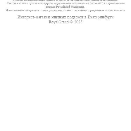
Сайт не является публичной офертой, определяемой положениями статьи 437 ч.2 гражданского
кодекса Российской Федерации.
Использование материалов с сайта разрешено только с письменного разрешения владельца сайта.
Интернет-магазин элитных подарков в Екатеринбурге
RoyalGrand © 2025