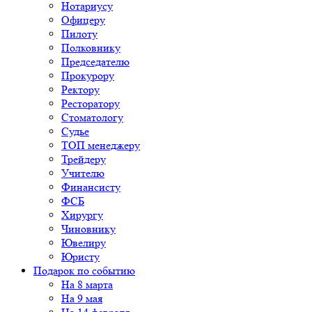
Нотариусу
Офицеру
Пилоту
Полковнику
Председателю
Прокурору
Ректору
Ресторатору
Стоматологу
Судье
ТОП менеджеру
Трейдеру
Учителю
Финансисту
ФСБ
Хирургу
Чиновнику
Ювелиру
Юристу
Подарок по событию
На 8 марта
На 9 мая