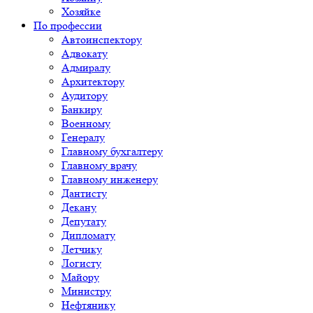
Хозяйке
По профессии
Автоинспектору
Адвокату
Адмиралу
Архитектору
Аудитору
Банкиру
Военному
Генералу
Главному бухгалтеру
Главному врачу
Главному инженеру
Дантисту
Декану
Депутату
Дипломату
Летчику
Логисту
Майору
Министру
Нефтянику