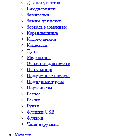
Для документов
Ежедневники
Зажигалки
Зажим для денег
Зеркала карманные
Карандашница
Колокольчики
Кошельки
Лупы
Медальоны
Оснастки для печати
Пепельница
Подарочные наборы
Подзорные трубы
Портсигары
Разное
Ремни
Ручки
Флешки USB
Фляжки
Часы наручные
Каталог