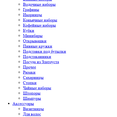
Водочные наборы
Графины
Икорницы
Коньячные наборы
Кофейные наборы
Кубки
Минибары
Открывашки
Пивные кружки
Подставки под бутылки
Подстаканники
Посуда из Златоуста
Прочее
Рюмки
Сахарницы
Стопки
Чайные наборы
Штопоры
Шампуры
Аксессуары
Визитницы
Для волос