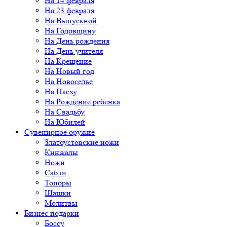
На 14 февраля
На 23 февраля
На Выпускной
На Годовщину
На День рождения
На День учителя
На Крещение
На Новый год
На Новоселье
На Пасху
На Рождение ребенка
На Свадьбу
На Юбилей
Сувенирное оружие
Златоустовские ножи
Кинжалы
Ножи
Сабли
Топоры
Шашки
Молитвы
Бизнес подарки
Боссу