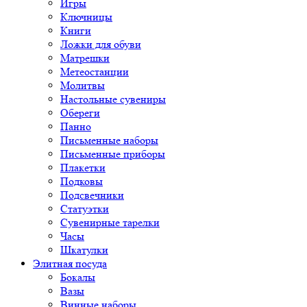
Игры
Ключницы
Книги
Ложки для обуви
Матрешки
Метеостанции
Молитвы
Настольные сувениры
Обереги
Панно
Письменные наборы
Письменные приборы
Плакетки
Подковы
Подсвечники
Статуэтки
Сувенирные тарелки
Часы
Шкатулки
Элитная посуда
Бокалы
Вазы
Винные наборы