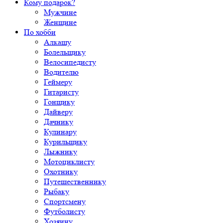
Кому подарок?
Мужчине
Женщине
По хобби
Алкашу
Болельщику
Велосипедисту
Водителю
Геймеру
Гитаристу
Гонщику
Дайверу
Дачнику
Кулинару
Курильщику
Лыжнику
Мотоциклисту
Охотнику
Путешественнику
Рыбаку
Спортсмену
Футболисту
Хозяину