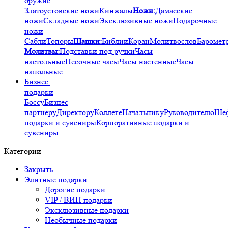
оружие
Златоустовские ножи
Кинжалы
Ножи:
Дамасские
ножи
Складные ножи
Эксклюзивные ножи
Подарочные
ножи
Сабли
Топоры
Шашки:
Библии
Коран
Молитвослов
Баромет
Молитвы:
Подставки под ручки
Часы
настольные
Песочные часы
Часы настенные
Часы
напольные
Бизнес
подарки
Боссу
Бизнес
партнеру
Директору
Коллеге
Начальнику
Руководителю
Ше
подарки и сувениры
Корпоративные подарки и
сувениры
Категории
Закрыть
Элитные подарки
Дорогие подарки
VIP / ВИП подарки
Эксклюзивные подарки
Необычные подарки