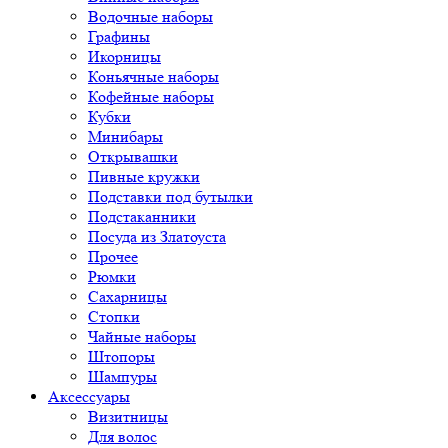
Водочные наборы
Графины
Икорницы
Коньячные наборы
Кофейные наборы
Кубки
Минибары
Открывашки
Пивные кружки
Подставки под бутылки
Подстаканники
Посуда из Златоуста
Прочее
Рюмки
Сахарницы
Стопки
Чайные наборы
Штопоры
Шампуры
Аксессуары
Визитницы
Для волос