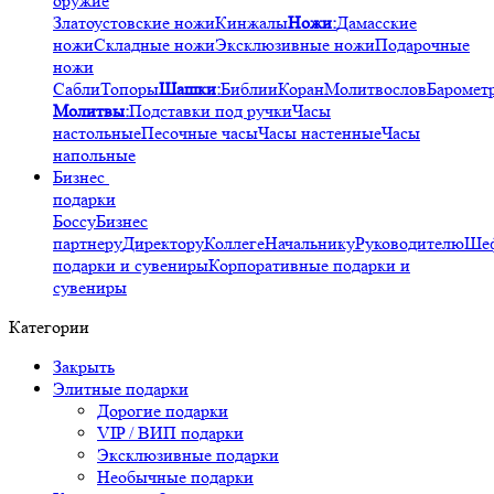
оружие
Златоустовские ножи
Кинжалы
Ножи:
Дамасские
ножи
Складные ножи
Эксклюзивные ножи
Подарочные
ножи
Сабли
Топоры
Шашки:
Библии
Коран
Молитвослов
Баромет
Молитвы:
Подставки под ручки
Часы
настольные
Песочные часы
Часы настенные
Часы
напольные
Бизнес
подарки
Боссу
Бизнес
партнеру
Директору
Коллеге
Начальнику
Руководителю
Ше
подарки и сувениры
Корпоративные подарки и
сувениры
Категории
Закрыть
Элитные подарки
Дорогие подарки
VIP / ВИП подарки
Эксклюзивные подарки
Необычные подарки