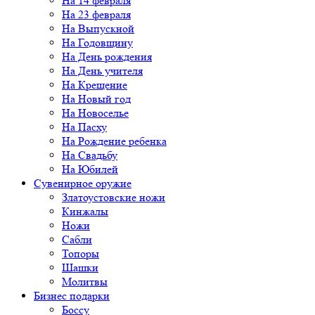
На 14 февраля
На 23 февраля
На Выпускной
На Годовщину
На День рождения
На День учителя
На Крещение
На Новый год
На Новоселье
На Пасху
На Рождение ребенка
На Свадьбу
На Юбилей
Сувенирное оружие
Златоустовские ножи
Кинжалы
Ножи
Сабли
Топоры
Шашки
Молитвы
Бизнес подарки
Боссу