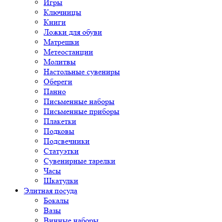
Игры
Ключницы
Книги
Ложки для обуви
Матрешки
Метеостанции
Молитвы
Настольные сувениры
Обереги
Панно
Письменные наборы
Письменные приборы
Плакетки
Подковы
Подсвечники
Статуэтки
Сувенирные тарелки
Часы
Шкатулки
Элитная посуда
Бокалы
Вазы
Винные наборы