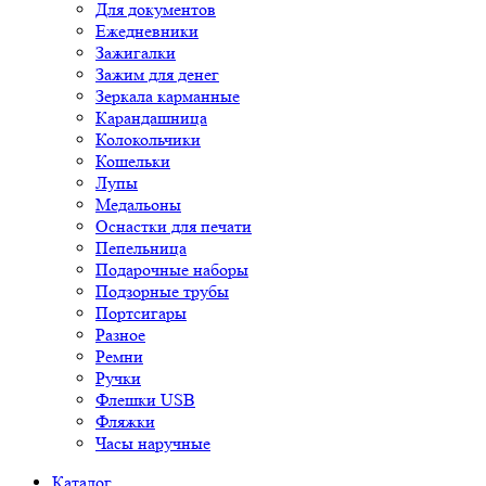
Для документов
Ежедневники
Зажигалки
Зажим для денег
Зеркала карманные
Карандашница
Колокольчики
Кошельки
Лупы
Медальоны
Оснастки для печати
Пепельница
Подарочные наборы
Подзорные трубы
Портсигары
Разное
Ремни
Ручки
Флешки USB
Фляжки
Часы наручные
Каталог