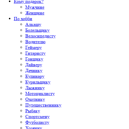
Кому подарок?
Мужчине
Женщине
По хобби
Алкашу
Болельщику
Велосипедисту
Водителю
Геймеру
Гитаристу
Гонщику
Дайверу
Дачнику
Кулинару
Курильщику
Лыжнику
Мотоциклисту
Охотнику
Путешественнику
Рыбаку
Спортсмену
Футболисту
Хозяину