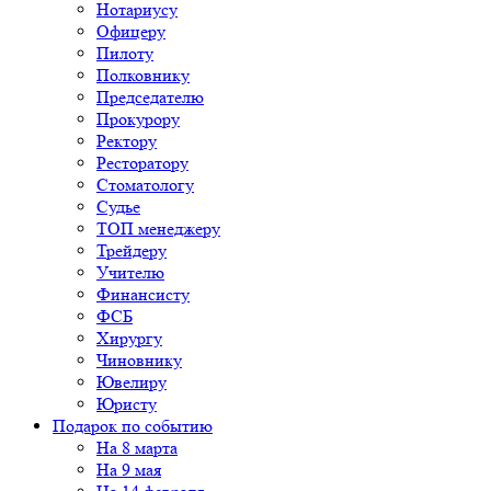
Нотариусу
Офицеру
Пилоту
Полковнику
Председателю
Прокурору
Ректору
Ресторатору
Стоматологу
Судье
ТОП менеджеру
Трейдеру
Учителю
Финансисту
ФСБ
Хирургу
Чиновнику
Ювелиру
Юристу
Подарок по событию
На 8 марта
На 9 мая