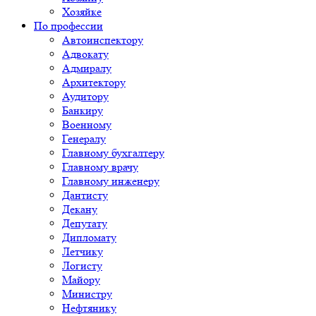
Хозяйке
По профессии
Автоинспектору
Адвокату
Адмиралу
Архитектору
Аудитору
Банкиру
Военному
Генералу
Главному бухгалтеру
Главному врачу
Главному инженеру
Дантисту
Декану
Депутату
Дипломату
Летчику
Логисту
Майору
Министру
Нефтянику