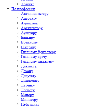
Хозяйке
По профессии
Автоинспектору
Адвокату
Адмиралу
Архитектору
Аудитору
Банкиру
Военному
Генералу
Главному бухгалтеру
Главному врачу
Главному инженеру
Дантисту
Декану
Депутату
Дипломату
Летчику
Логисту
Майору
Министру
Нефтянику