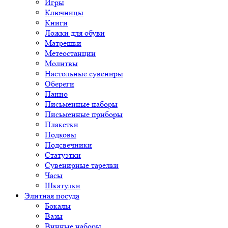
Игры
Ключницы
Книги
Ложки для обуви
Матрешки
Метеостанции
Молитвы
Настольные сувениры
Обереги
Панно
Письменные наборы
Письменные приборы
Плакетки
Подковы
Подсвечники
Статуэтки
Сувенирные тарелки
Часы
Шкатулки
Элитная посуда
Бокалы
Вазы
Винные наборы