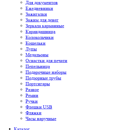
Для документов
Ежедневники
Зажигалки
Зажим для денег
Зеркала карманные
Карандашница
Колокольчики
Кошельки
Лупы
Медальоны
Оснастки для печати
Пепельница
Подарочные наборы
Подзорные трубы
Портсигары
Разное
Ремни
Ручки
Флешки USB
Фляжки
Часы наручные
Каталог