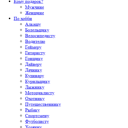
Кому подарок?
Мужчине
Женщине
По хобби
Алкашу
Болельщику
Велосипедисту
Водителю
Геймеру
Гитаристу
Гонщику
Дайверу
Дачнику
Кулинару
Курильщику
Лыжнику
Мотоциклисту
Охотнику
Путешественнику
Рыбаку
Спортсмену
Футболисту
Хозяину