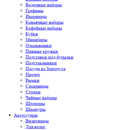
Водочные наборы
Графины
Икорницы
Коньячные наборы
Кофейные наборы
Кубки
Минибары
Открывашки
Пивные кружки
Подставки под бутылки
Подстаканники
Посуда из Златоуста
Прочее
Рюмки
Сахарницы
Стопки
Чайные наборы
Штопоры
Шампуры
Аксессуары
Визитницы
Для волос