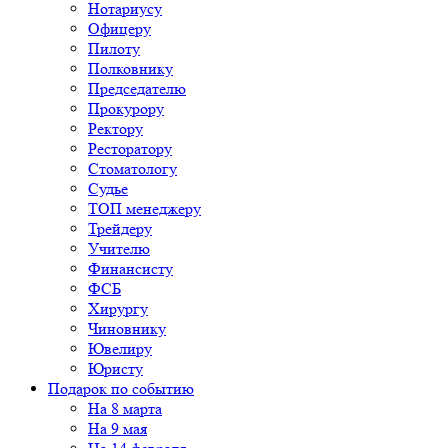
Нотариусу
Офицеру
Пилоту
Полковнику
Председателю
Прокурору
Ректору
Ресторатору
Стоматологу
Судье
ТОП менеджеру
Трейдеру
Учителю
Финансисту
ФСБ
Хирургу
Чиновнику
Ювелиру
Юристу
Подарок по событию
На 8 марта
На 9 мая