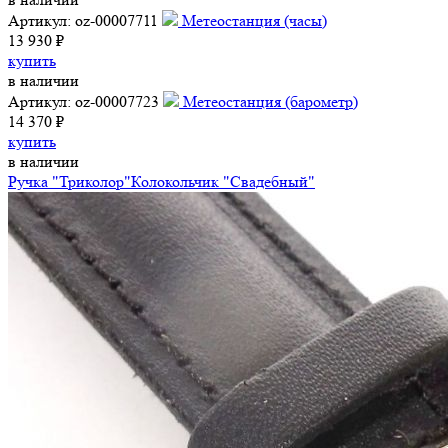
Артикул: oz-00007711
Метеостанция (часы)
13 930 ₽
купить
в наличии
Артикул: oz-00007723
Метеостанция (барометр)
14 370 ₽
купить
в наличии
Ручка "Триколор"
Колокольчик "Свадебный"