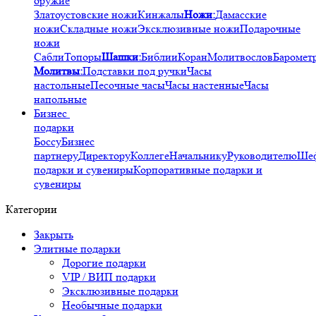
оружие
Златоустовские ножи
Кинжалы
Ножи:
Дамасские
ножи
Складные ножи
Эксклюзивные ножи
Подарочные
ножи
Сабли
Топоры
Шашки:
Библии
Коран
Молитвослов
Баромет
Молитвы:
Подставки под ручки
Часы
настольные
Песочные часы
Часы настенные
Часы
напольные
Бизнес
подарки
Боссу
Бизнес
партнеру
Директору
Коллеге
Начальнику
Руководителю
Ше
подарки и сувениры
Корпоративные подарки и
сувениры
Категории
Закрыть
Элитные подарки
Дорогие подарки
VIP / ВИП подарки
Эксклюзивные подарки
Необычные подарки