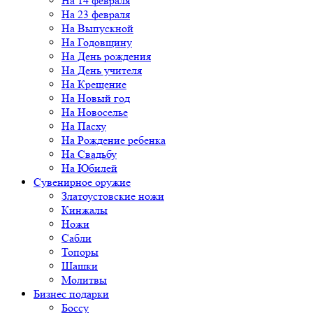
На 14 февраля
На 23 февраля
На Выпускной
На Годовщину
На День рождения
На День учителя
На Крещение
На Новый год
На Новоселье
На Пасху
На Рождение ребенка
На Свадьбу
На Юбилей
Сувенирное оружие
Златоустовские ножи
Кинжалы
Ножи
Сабли
Топоры
Шашки
Молитвы
Бизнес подарки
Боссу