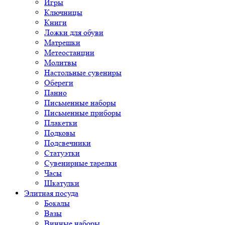
Игры
Ключницы
Книги
Ложки для обуви
Матрешки
Метеостанции
Молитвы
Настольные сувениры
Обереги
Панно
Письменные наборы
Письменные приборы
Плакетки
Подковы
Подсвечники
Статуэтки
Сувенирные тарелки
Часы
Шкатулки
Элитная посуда
Бокалы
Вазы
Винные наборы