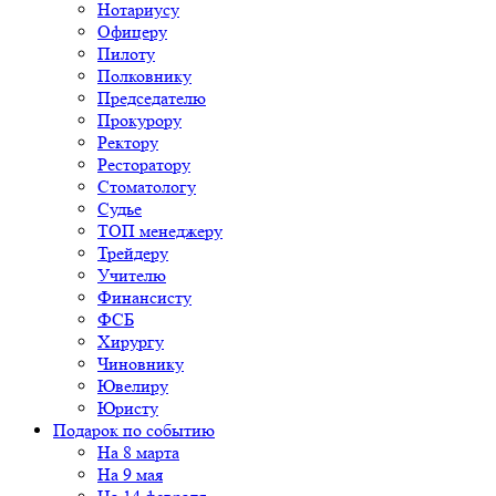
Нотариусу
Офицеру
Пилоту
Полковнику
Председателю
Прокурору
Ректору
Ресторатору
Стоматологу
Судье
ТОП менеджеру
Трейдеру
Учителю
Финансисту
ФСБ
Хирургу
Чиновнику
Ювелиру
Юристу
Подарок по событию
На 8 марта
На 9 мая