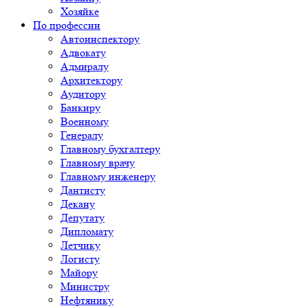
Хозяйке
По профессии
Автоинспектору
Адвокату
Адмиралу
Архитектору
Аудитору
Банкиру
Военному
Генералу
Главному бухгалтеру
Главному врачу
Главному инженеру
Дантисту
Декану
Депутату
Дипломату
Летчику
Логисту
Майору
Министру
Нефтянику