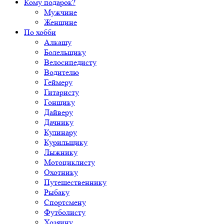
Кому подарок?
Мужчине
Женщине
По хобби
Алкашу
Болельщику
Велосипедисту
Водителю
Геймеру
Гитаристу
Гонщику
Дайверу
Дачнику
Кулинару
Курильщику
Лыжнику
Мотоциклисту
Охотнику
Путешественнику
Рыбаку
Спортсмену
Футболисту
Хозяину