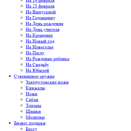
На 14 февраля
На 23 февраля
На Выпускной
На Годовщину
На День рождения
На День учителя
На Крещение
На Новый год
На Новоселье
На Пасху
На Рождение ребенка
На Свадьбу
На Юбилей
Сувенирное оружие
Златоустовские ножи
Кинжалы
Ножи
Сабли
Топоры
Шашки
Молитвы
Бизнес подарки
Боссу