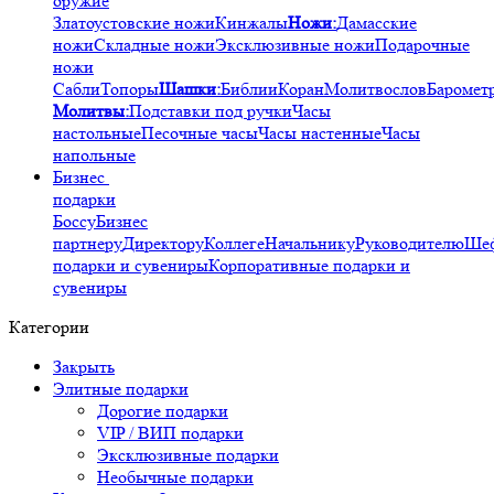
оружие
Златоустовские ножи
Кинжалы
Ножи:
Дамасские
ножи
Складные ножи
Эксклюзивные ножи
Подарочные
ножи
Сабли
Топоры
Шашки:
Библии
Коран
Молитвослов
Баромет
Молитвы:
Подставки под ручки
Часы
настольные
Песочные часы
Часы настенные
Часы
напольные
Бизнес
подарки
Боссу
Бизнес
партнеру
Директору
Коллеге
Начальнику
Руководителю
Ше
подарки и сувениры
Корпоративные подарки и
сувениры
Категории
Закрыть
Элитные подарки
Дорогие подарки
VIP / ВИП подарки
Эксклюзивные подарки
Необычные подарки