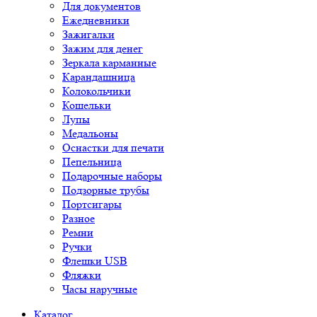
Для документов
Ежедневники
Зажигалки
Зажим для денег
Зеркала карманные
Карандашница
Колокольчики
Кошельки
Лупы
Медальоны
Оснастки для печати
Пепельница
Подарочные наборы
Подзорные трубы
Портсигары
Разное
Ремни
Ручки
Флешки USB
Фляжки
Часы наручные
Каталог