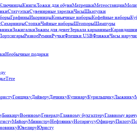
Ключницы
Книги
Ложки для обуви
Матрешки
Метеостанции
Моли
ики
Статуэтки
Сувенирные тарелки
Часы
Шкатулки
аборы
Графины
Икорницы
Коньячные наборы
Кофейные наборы
Ку
и
Сахарницы
Стопки
Чайные наборы
Штопоры
Шампуры
вники
Зажигалки
Зажим для денег
Зеркала карманные
Карандашни
Портсигары
Разное
Ремни
Ручки
Флешки USB
Фляжки
Часы наручн
рки
Необычные подарки
еду
дке
Тёте
аристу
Гонщику
Дайверу
Дачнику
Кулинару
Курильщику
Лыжнику
у
Банкиру
Военному
Генералу
Главному бухгалтеру
Главному врач
гисту
Майору
Министру
Нефтянику
Нотариусу
Офицеру
Пилоту
По
новнику
Ювелиру
Юристу