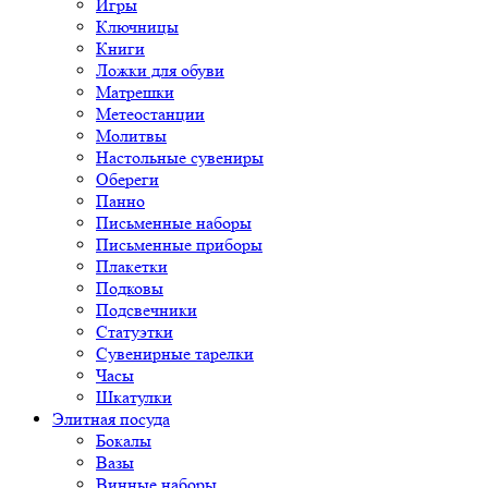
Игры
Ключницы
Книги
Ложки для обуви
Матрешки
Метеостанции
Молитвы
Настольные сувениры
Обереги
Панно
Письменные наборы
Письменные приборы
Плакетки
Подковы
Подсвечники
Статуэтки
Сувенирные тарелки
Часы
Шкатулки
Элитная посуда
Бокалы
Вазы
Винные наборы