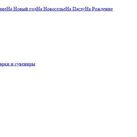
ние
На Новый год
На Новоселье
На Пасху
На Рождение
арки и сувениры