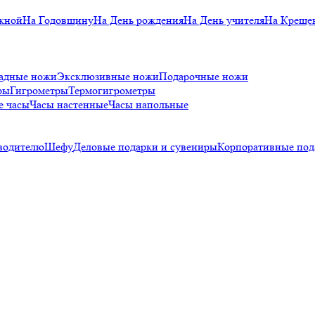
кной
На Годовщину
На День рождения
На День учителя
На Креще
адные ножи
Эксклюзивные ножи
Подарочные ножи
ры
Гигрометры
Термогигрометры
е часы
Часы настенные
Часы напольные
водителю
Шефу
Деловые подарки и сувениры
Корпоративные под