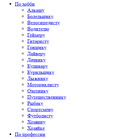
По хобби
Алкашу
Болельщику
Велосипедисту
Водителю
Геймеру
Гитаристу
Гонщику
Дайверу
Дачнику
Кулинару
Курильщику
Лыжнику
Мотоциклисту
Охотнику
Путешественнику
Рыбаку
Спортсмену
Футболисту
Хозяину
Хозяйке
По профессии