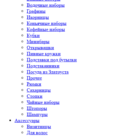
Водочные наборы
Графины
Икорницы
Коньячные наборы
Кофейные наборы
Кубки
Минибары
Открывашки
Пивные кружки
Подставки под бутылки
Подстаканники
Посуда из Златоуста
Прочее
Рюмки
Сахарницы
Стопки
Чайные наборы
Штопоры
Шампуры
Аксессуары
Визитницы
Для волос