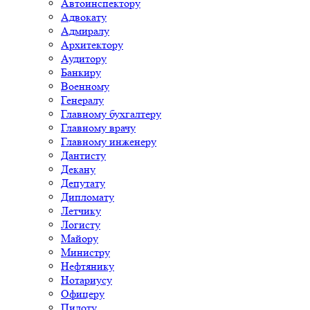
Автоинспектору
Адвокату
Адмиралу
Архитектору
Аудитору
Банкиру
Военному
Генералу
Главному бухгалтеру
Главному врачу
Главному инженеру
Дантисту
Декану
Депутату
Дипломату
Летчику
Логисту
Майору
Министру
Нефтянику
Нотариусу
Офицеру
Пилоту