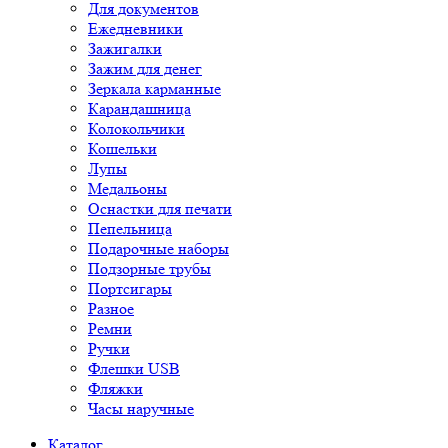
Для документов
Ежедневники
Зажигалки
Зажим для денег
Зеркала карманные
Карандашница
Колокольчики
Кошельки
Лупы
Медальоны
Оснастки для печати
Пепельница
Подарочные наборы
Подзорные трубы
Портсигары
Разное
Ремни
Ручки
Флешки USB
Фляжки
Часы наручные
Каталог