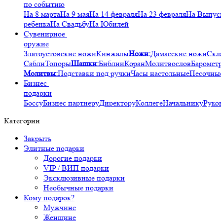
по событию
На 8 марта
На 9 мая
На 14 февраля
На 23 февраля
На Выпус
ребенка
На Свадьбу
На Юбилей
Сувенирное
оружие
Златоустовские ножи
Кинжалы
Ножи:
Дамасские ножи
Скл
Сабли
Топоры
Шашки:
Библии
Коран
Молитвослов
Баромет
Молитвы:
Подставки под ручки
Часы настольные
Песочны
Бизнес
подарки
Боссу
Бизнес партнеру
Директору
Коллеге
Начальнику
Руко
Категории
Закрыть
Элитные подарки
Дорогие подарки
VIP / ВИП подарки
Эксклюзивные подарки
Необычные подарки
Кому подарок?
Мужчине
Женщине