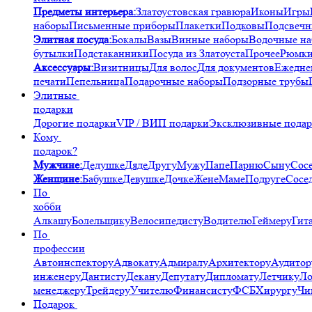
Предметы интерьера:
Златоустовская гравюра
Иконы
Игры
наборы
Письменные приборы
Плакетки
Подковы
Подсвечн
Элитная посуда:
Бокалы
Вазы
Винные наборы
Водочные н
бутылки
Подстаканники
Посуда из Златоуста
Прочее
Рюмк
Аксессуары:
Визитницы
Для волос
Для документов
Ежедне
печати
Пепельница
Подарочные наборы
Подзорные трубы
Элитные
подарки
Дорогие подарки
VIP / ВИП подарки
Эксклюзивные пода
Кому
подарок?
Мужчине:
Дедушке
Дяде
Другу
Мужу
Папе
Парню
Сыну
Сос
Женщине:
Бабушке
Девушке
Дочке
Жене
Маме
Подруге
Сосе
По
хобби
Алкашу
Болельщику
Велосипедисту
Водителю
Геймеру
Гит
По
профессии
Автоинспектору
Адвокату
Адмиралу
Архитектору
Аудитор
инженеру
Дантисту
Декану
Депутату
Дипломату
Летчику
Ло
менеджеру
Трейдеру
Учителю
Финансисту
ФСБ
Хирургу
Чи
Подарок