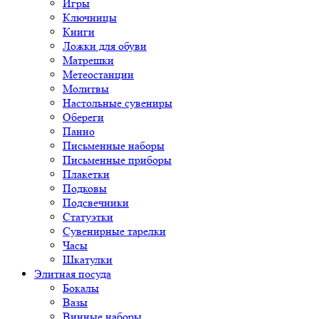
Игры
Ключницы
Книги
Ложки для обуви
Матрешки
Метеостанции
Молитвы
Настольные сувениры
Обереги
Панно
Письменные наборы
Письменные приборы
Плакетки
Подковы
Подсвечники
Статуэтки
Сувенирные тарелки
Часы
Шкатулки
Элитная посуда
Бокалы
Вазы
Винные наборы