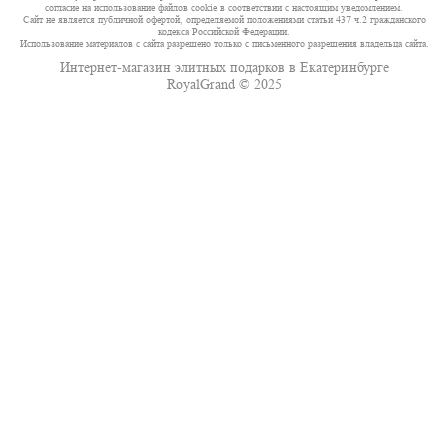
согласие на использование файлов cookie в соответствии с настоящим уведомлением.
Сайт не является публичной офертой, определяемой положениями статьи 437 ч.2 гражданского
кодекса Российской Федерации.
Использование материалов с сайта разрешено только с письменного разрешения владельца сайта.
Интернет-магазин элитных подарков в Екатеринбурге
RoyalGrand © 2025