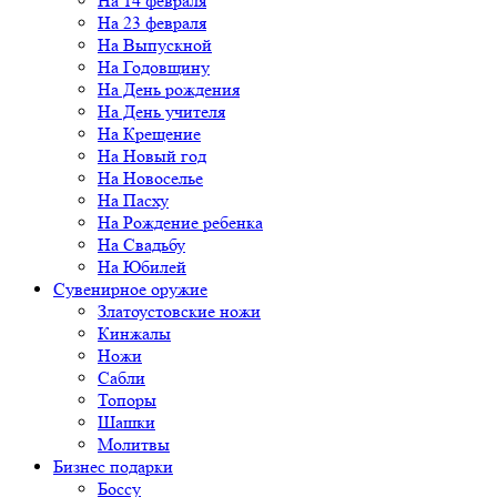
На 14 февраля
На 23 февраля
На Выпускной
На Годовщину
На День рождения
На День учителя
На Крещение
На Новый год
На Новоселье
На Пасху
На Рождение ребенка
На Свадьбу
На Юбилей
Сувенирное оружие
Златоустовские ножи
Кинжалы
Ножи
Сабли
Топоры
Шашки
Молитвы
Бизнес подарки
Боссу