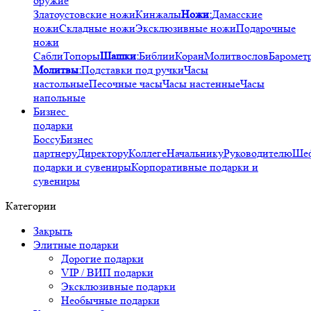
оружие
Златоустовские ножи
Кинжалы
Ножи:
Дамасские
ножи
Складные ножи
Эксклюзивные ножи
Подарочные
ножи
Сабли
Топоры
Шашки:
Библии
Коран
Молитвослов
Баромет
Молитвы:
Подставки под ручки
Часы
настольные
Песочные часы
Часы настенные
Часы
напольные
Бизнес
подарки
Боссу
Бизнес
партнеру
Директору
Коллеге
Начальнику
Руководителю
Ше
подарки и сувениры
Корпоративные подарки и
сувениры
Категории
Закрыть
Элитные подарки
Дорогие подарки
VIP / ВИП подарки
Эксклюзивные подарки
Необычные подарки