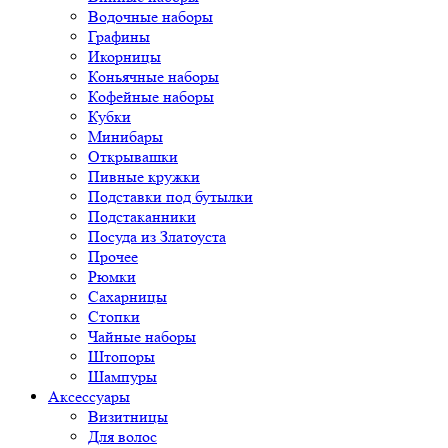
Водочные наборы
Графины
Икорницы
Коньячные наборы
Кофейные наборы
Кубки
Минибары
Открывашки
Пивные кружки
Подставки под бутылки
Подстаканники
Посуда из Златоуста
Прочее
Рюмки
Сахарницы
Стопки
Чайные наборы
Штопоры
Шампуры
Аксессуары
Визитницы
Для волос