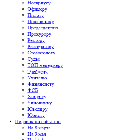
Нотариусу
Офицеру
Пилоту
Полковнику
Председателю
Прокурору
Ректору
Ресторатору
Стоматологу
Судье
ТОП менеджеру
Трейдеру
Учителю
Финансисту
ФСБ
Хирургу
Чиновнику
Ювелиру
Юристу
Подарок по событию
На 8 марта
На 9 мая