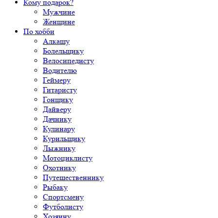
Кому подарок?
Мужчине
Женщине
По хобби
Алкашу
Болельщику
Велосипедисту
Водителю
Геймеру
Гитаристу
Гонщику
Дайверу
Дачнику
Кулинару
Курильщику
Лыжнику
Мотоциклисту
Охотнику
Путешественнику
Рыбаку
Спортсмену
Футболисту
Хозяину