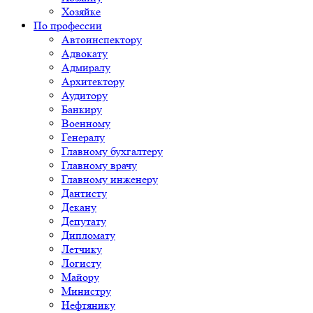
Хозяйке
По профессии
Автоинспектору
Адвокату
Адмиралу
Архитектору
Аудитору
Банкиру
Военному
Генералу
Главному бухгалтеру
Главному врачу
Главному инженеру
Дантисту
Декану
Депутату
Дипломату
Летчику
Логисту
Майору
Министру
Нефтянику