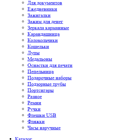
Для документов
Ежедневники
Зажигалки
Зажим для денег
Зеркала карманные
Карандашница
Колокольчики
Кошельки
Лупы
Медальоны
Оснастки для печати
Пепельница
Подарочные наборы
Подзорные трубы
Портсигары
Разное
Ремни
Ручки
Флешки USB
Фляжки
Часы наручные
Каталог