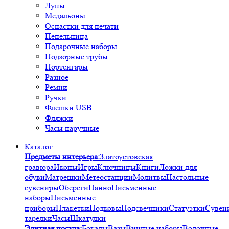
Лупы
Медальоны
Оснастки для печати
Пепельница
Подарочные наборы
Подзорные трубы
Портсигары
Разное
Ремни
Ручки
Флешки USB
Фляжки
Часы наручные
Каталог
Предметы интерьера:
Златоустовская
гравюра
Иконы
Игры
Ключницы
Книги
Ложки для
обуви
Матрешки
Метеостанции
Молитвы
Настольные
сувениры
Обереги
Панно
Письменные
наборы
Письменные
приборы
Плакетки
Подковы
Подсвечники
Статуэтки
Сувен
тарелки
Часы
Шкатулки
Элитная посуда:
Бокалы
Вазы
Винные наборы
Водочные