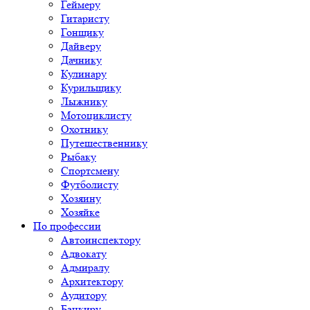
Геймеру
Гитаристу
Гонщику
Дайверу
Дачнику
Кулинару
Курильщику
Лыжнику
Мотоциклисту
Охотнику
Путешественнику
Рыбаку
Спортсмену
Футболисту
Хозяину
Хозяйке
По профессии
Автоинспектору
Адвокату
Адмиралу
Архитектору
Аудитору
Банкиру