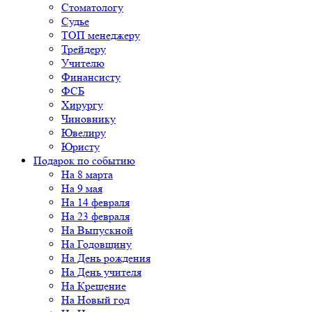
Стоматологу
Судье
ТОП менеджеру
Трейдеру
Учителю
Финансисту
ФСБ
Хирургу
Чиновнику
Ювелиру
Юристу
Подарок по событию
На 8 марта
На 9 мая
На 14 февраля
На 23 февраля
На Выпускной
На Годовщину
На День рождения
На День учителя
На Крещение
На Новый год