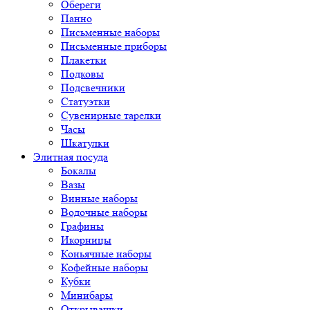
Обереги
Панно
Письменные наборы
Письменные приборы
Плакетки
Подковы
Подсвечники
Статуэтки
Сувенирные тарелки
Часы
Шкатулки
Элитная посуда
Бокалы
Вазы
Винные наборы
Водочные наборы
Графины
Икорницы
Коньячные наборы
Кофейные наборы
Кубки
Минибары
Открывашки