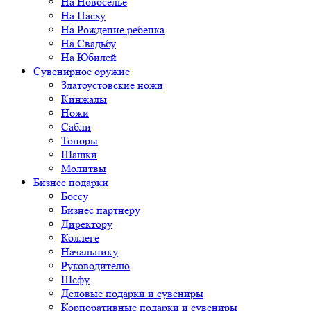
На Новоселье
На Пасху
На Рождение ребенка
На Свадьбу
На Юбилей
Сувенирное оружие
Златоустовские ножи
Кинжалы
Ножи
Сабли
Топоры
Шашки
Молитвы
Бизнес подарки
Боссу
Бизнес партнеру
Директору
Коллеге
Начальнику
Руководителю
Шефу
Деловые подарки и сувениры
Корпоративные подарки и сувениры