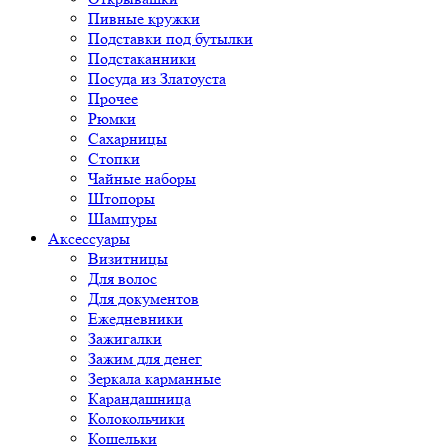
Пивные кружки
Подставки под бутылки
Подстаканники
Посуда из Златоуста
Прочее
Рюмки
Сахарницы
Стопки
Чайные наборы
Штопоры
Шампуры
Аксессуары
Визитницы
Для волос
Для документов
Ежедневники
Зажигалки
Зажим для денег
Зеркала карманные
Карандашница
Колокольчики
Кошельки