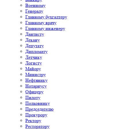
Военному
Генералу
Главному бухгалтеру
Главному врачу
Главному инженеру
Дантисту
Декану
Депутату
Дипломату
Летчику
Логисту
Майору
Министру
Нефтянику
Нотариусу
Офицеру
Пилоту
Полковнику
Председателю
Прокурору
Ректору
Ресторатору