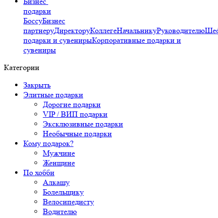
Бизнес
подарки
Боссу
Бизнес
партнеру
Директору
Коллеге
Начальнику
Руководителю
Ше
подарки и сувениры
Корпоративные подарки и
сувениры
Категории
Закрыть
Элитные подарки
Дорогие подарки
VIP / ВИП подарки
Эксклюзивные подарки
Необычные подарки
Кому подарок?
Мужчине
Женщине
По хобби
Алкашу
Болельщику
Велосипедисту
Водителю