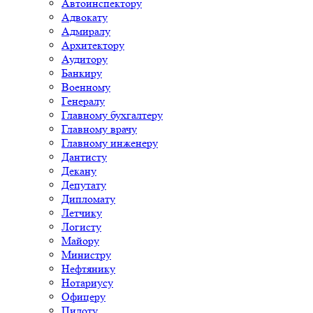
Автоинспектору
Адвокату
Адмиралу
Архитектору
Аудитору
Банкиру
Военному
Генералу
Главному бухгалтеру
Главному врачу
Главному инженеру
Дантисту
Декану
Депутату
Дипломату
Летчику
Логисту
Майору
Министру
Нефтянику
Нотариусу
Офицеру
Пилоту