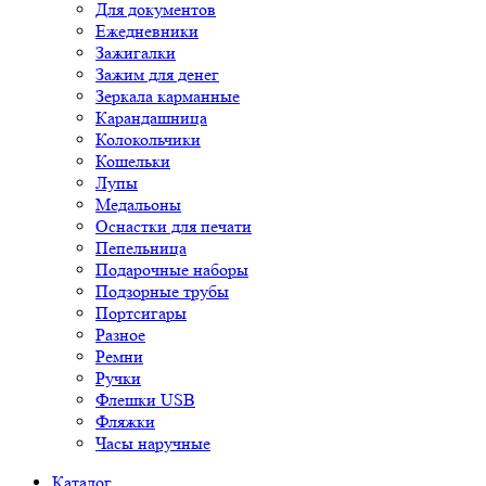
Для документов
Ежедневники
Зажигалки
Зажим для денег
Зеркала карманные
Карандашница
Колокольчики
Кошельки
Лупы
Медальоны
Оснастки для печати
Пепельница
Подарочные наборы
Подзорные трубы
Портсигары
Разное
Ремни
Ручки
Флешки USB
Фляжки
Часы наручные
Каталог