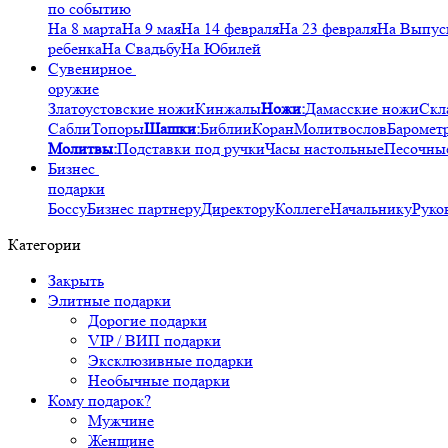
по событию
На 8 марта
На 9 мая
На 14 февраля
На 23 февраля
На Выпус
ребенка
На Свадьбу
На Юбилей
Сувенирное
оружие
Златоустовские ножи
Кинжалы
Ножи:
Дамасские ножи
Скл
Сабли
Топоры
Шашки:
Библии
Коран
Молитвослов
Баромет
Молитвы:
Подставки под ручки
Часы настольные
Песочны
Бизнес
подарки
Боссу
Бизнес партнеру
Директору
Коллеге
Начальнику
Руко
Категории
Закрыть
Элитные подарки
Дорогие подарки
VIP / ВИП подарки
Эксклюзивные подарки
Необычные подарки
Кому подарок?
Мужчине
Женщине