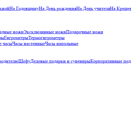
кной
На Годовщину
На День рождения
На День учителя
На Креще
адные ножи
Эксклюзивные ножи
Подарочные ножи
ры
Гигрометры
Термогигрометры
е часы
Часы настенные
Часы напольные
водителю
Шефу
Деловые подарки и сувениры
Корпоративные под