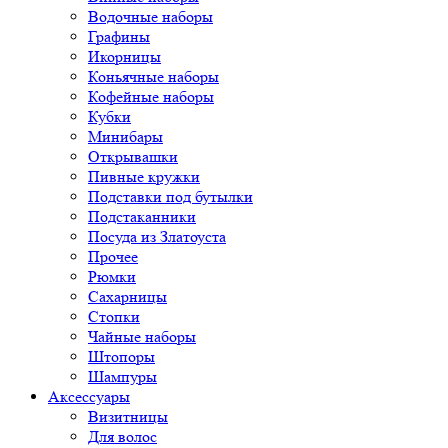
Водочные наборы
Графины
Икорницы
Коньячные наборы
Кофейные наборы
Кубки
Минибары
Открывашки
Пивные кружки
Подставки под бутылки
Подстаканники
Посуда из Златоуста
Прочее
Рюмки
Сахарницы
Стопки
Чайные наборы
Штопоры
Шампуры
Аксессуары
Визитницы
Для волос