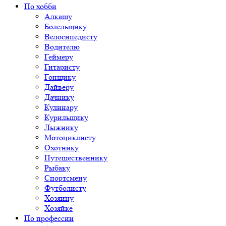
По хобби
Алкашу
Болельщику
Велосипедисту
Водителю
Геймеру
Гитаристу
Гонщику
Дайверу
Дачнику
Кулинару
Курильщику
Лыжнику
Мотоциклисту
Охотнику
Путешественнику
Рыбаку
Спортсмену
Футболисту
Хозяину
Хозяйке
По профессии