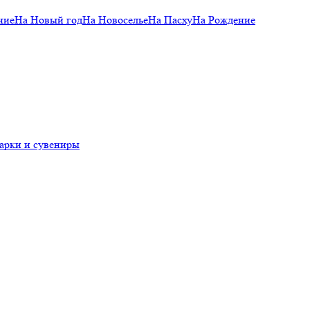
ние
На Новый год
На Новоселье
На Пасху
На Рождение
арки и сувениры