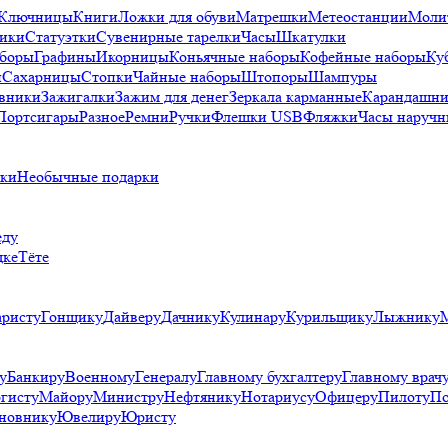
Ключницы
Книги
Ложки для обуви
Матрешки
Метеостанции
Моли
ики
Статуэтки
Сувенирные тарелки
Часы
Шкатулки
аборы
Графины
Икорницы
Коньячные наборы
Кофейные наборы
Ку
и
Сахарницы
Стопки
Чайные наборы
Штопоры
Шампуры
вники
Зажигалки
Зажим для денег
Зеркала карманные
Карандашни
Портсигары
Разное
Ремни
Ручки
Флешки USB
Фляжки
Часы наручн
рки
Необычные подарки
еду
дке
Тёте
аристу
Гонщику
Дайверу
Дачнику
Кулинару
Курильщику
Лыжнику
у
Банкиру
Военному
Генералу
Главному бухгалтеру
Главному врач
гисту
Майору
Министру
Нефтянику
Нотариусу
Офицеру
Пилоту
По
новнику
Ювелиру
Юристу