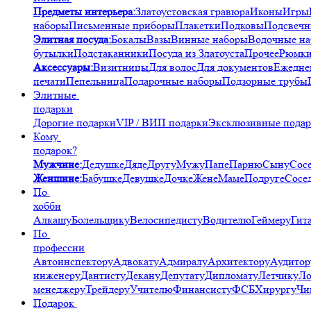
Предметы интерьера:
Златоустовская гравюра
Иконы
Игры
наборы
Письменные приборы
Плакетки
Подковы
Подсвечн
Элитная посуда:
Бокалы
Вазы
Винные наборы
Водочные н
бутылки
Подстаканники
Посуда из Златоуста
Прочее
Рюмк
Аксессуары:
Визитницы
Для волос
Для документов
Ежедне
печати
Пепельница
Подарочные наборы
Подзорные трубы
Элитные
подарки
Дорогие подарки
VIP / ВИП подарки
Эксклюзивные пода
Кому
подарок?
Мужчине:
Дедушке
Дяде
Другу
Мужу
Папе
Парню
Сыну
Сос
Женщине:
Бабушке
Девушке
Дочке
Жене
Маме
Подруге
Сосе
По
хобби
Алкашу
Болельщику
Велосипедисту
Водителю
Геймеру
Гит
По
профессии
Автоинспектору
Адвокату
Адмиралу
Архитектору
Аудитор
инженеру
Дантисту
Декану
Депутату
Дипломату
Летчику
Ло
менеджеру
Трейдеру
Учителю
Финансисту
ФСБ
Хирургу
Чи
Подарок