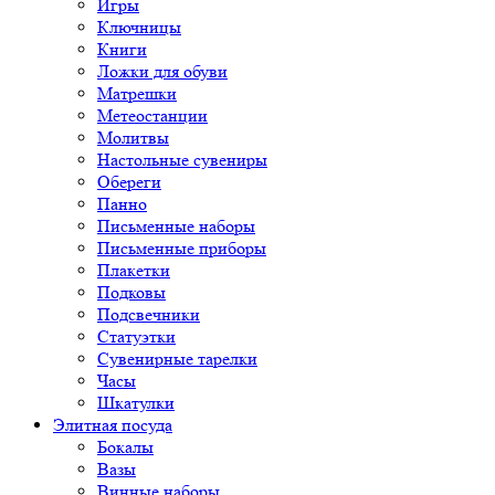
Игры
Ключницы
Книги
Ложки для обуви
Матрешки
Метеостанции
Молитвы
Настольные сувениры
Обереги
Панно
Письменные наборы
Письменные приборы
Плакетки
Подковы
Подсвечники
Статуэтки
Сувенирные тарелки
Часы
Шкатулки
Элитная посуда
Бокалы
Вазы
Винные наборы