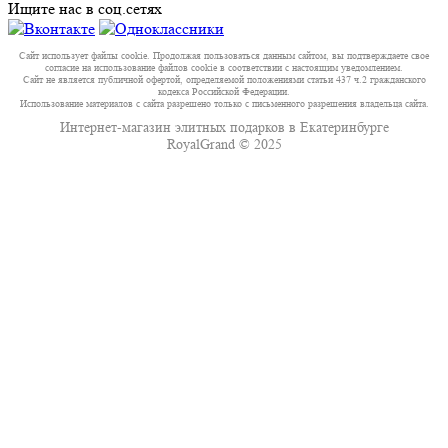
Ищите нас в соц.сетях
Сайт использует файлы cookie. Продолжая пользоваться данным сайтом, вы подтверждаете свое
согласие на использование файлов cookie в соответствии с настоящим уведомлением.
Сайт не является публичной офертой, определяемой положениями статьи 437 ч.2 гражданского
кодекса Российской Федерации.
Использование материалов с сайта разрешено только с письменного разрешения владельца сайта.
Интернет-магазин элитных подарков в Екатеринбурге
RoyalGrand © 2025