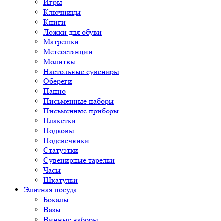
Игры
Ключницы
Книги
Ложки для обуви
Матрешки
Метеостанции
Молитвы
Настольные сувениры
Обереги
Панно
Письменные наборы
Письменные приборы
Плакетки
Подковы
Подсвечники
Статуэтки
Сувенирные тарелки
Часы
Шкатулки
Элитная посуда
Бокалы
Вазы
Винные наборы