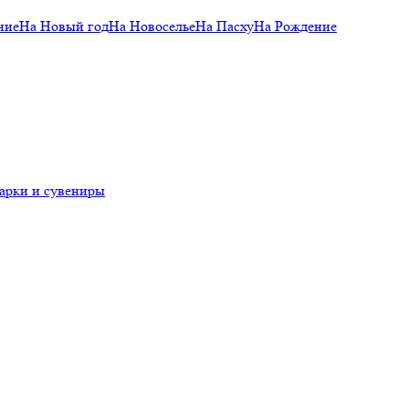
ние
На Новый год
На Новоселье
На Пасху
На Рождение
арки и сувениры