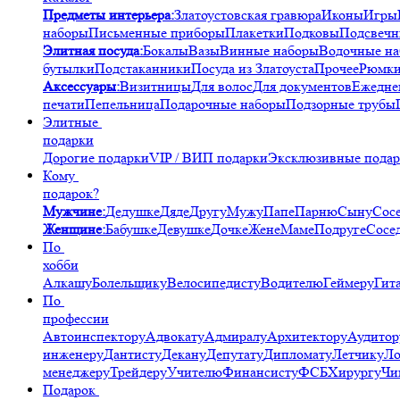
Предметы интерьера:
Златоустовская гравюра
Иконы
Игры
наборы
Письменные приборы
Плакетки
Подковы
Подсвечн
Элитная посуда:
Бокалы
Вазы
Винные наборы
Водочные н
бутылки
Подстаканники
Посуда из Златоуста
Прочее
Рюмк
Аксессуары:
Визитницы
Для волос
Для документов
Ежедне
печати
Пепельница
Подарочные наборы
Подзорные трубы
Элитные
подарки
Дорогие подарки
VIP / ВИП подарки
Эксклюзивные пода
Кому
подарок?
Мужчине:
Дедушке
Дяде
Другу
Мужу
Папе
Парню
Сыну
Сос
Женщине:
Бабушке
Девушке
Дочке
Жене
Маме
Подруге
Сосе
По
хобби
Алкашу
Болельщику
Велосипедисту
Водителю
Геймеру
Гит
По
профессии
Автоинспектору
Адвокату
Адмиралу
Архитектору
Аудитор
инженеру
Дантисту
Декану
Депутату
Дипломату
Летчику
Ло
менеджеру
Трейдеру
Учителю
Финансисту
ФСБ
Хирургу
Чи
Подарок