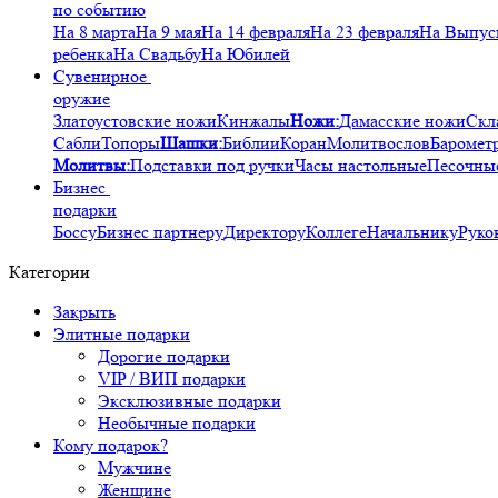
по событию
На 8 марта
На 9 мая
На 14 февраля
На 23 февраля
На Выпус
ребенка
На Свадьбу
На Юбилей
Сувенирное
оружие
Златоустовские ножи
Кинжалы
Ножи:
Дамасские ножи
Скл
Сабли
Топоры
Шашки:
Библии
Коран
Молитвослов
Баромет
Молитвы:
Подставки под ручки
Часы настольные
Песочны
Бизнес
подарки
Боссу
Бизнес партнеру
Директору
Коллеге
Начальнику
Руко
Категории
Закрыть
Элитные подарки
Дорогие подарки
VIP / ВИП подарки
Эксклюзивные подарки
Необычные подарки
Кому подарок?
Мужчине
Женщине