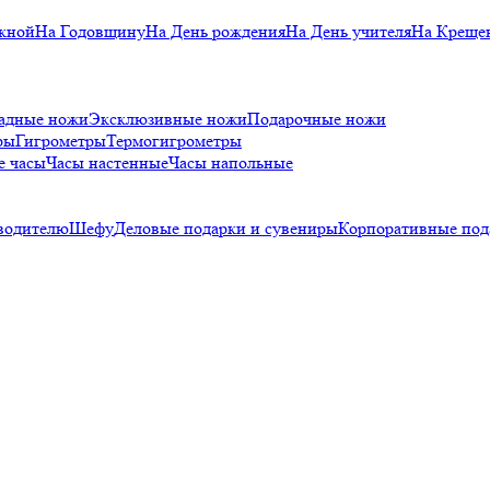
кной
На Годовщину
На День рождения
На День учителя
На Креще
адные ножи
Эксклюзивные ножи
Подарочные ножи
ры
Гигрометры
Термогигрометры
е часы
Часы настенные
Часы напольные
водителю
Шефу
Деловые подарки и сувениры
Корпоративные под