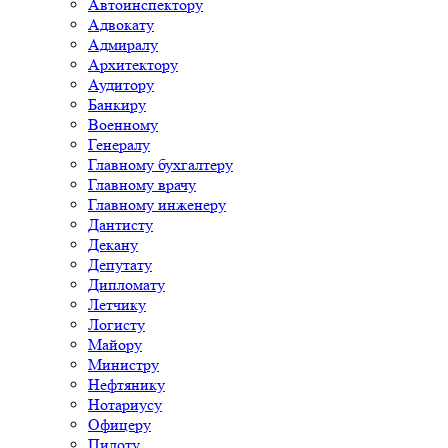
Автоинспектору
Адвокату
Адмиралу
Архитектору
Аудитору
Банкиру
Военному
Генералу
Главному бухгалтеру
Главному врачу
Главному инженеру
Дантисту
Декану
Депутату
Дипломату
Летчику
Логисту
Майору
Министру
Нефтянику
Нотариусу
Офицеру
Пилоту