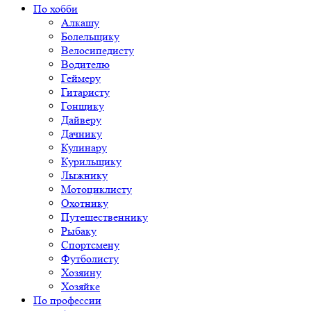
По хобби
Алкашу
Болельщику
Велосипедисту
Водителю
Геймеру
Гитаристу
Гонщику
Дайверу
Дачнику
Кулинару
Курильщику
Лыжнику
Мотоциклисту
Охотнику
Путешественнику
Рыбаку
Спортсмену
Футболисту
Хозяину
Хозяйке
По профессии