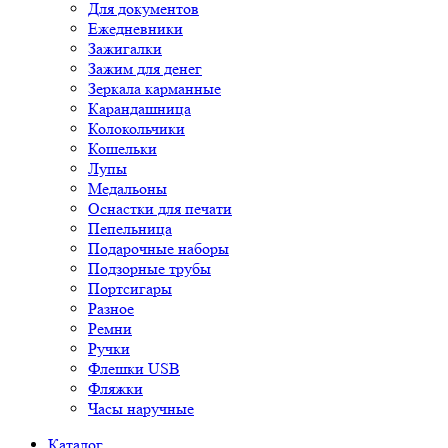
Для документов
Ежедневники
Зажигалки
Зажим для денег
Зеркала карманные
Карандашница
Колокольчики
Кошельки
Лупы
Медальоны
Оснастки для печати
Пепельница
Подарочные наборы
Подзорные трубы
Портсигары
Разное
Ремни
Ручки
Флешки USB
Фляжки
Часы наручные
Каталог