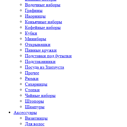
Водочные наборы
Графины
Икорницы
Коньячные наборы
Кофейные наборы
Кубки
Минибары
Открывашки
Пивные кружки
Подставки под бутылки
Подстаканники
Посуда из Златоуста
Прочее
Рюмки
Сахарницы
Стопки
Чайные наборы
Штопоры
Шампуры
Аксессуары
Визитницы
Для волос