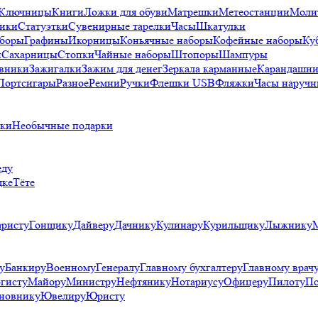
Ключницы
Книги
Ложки для обуви
Матрешки
Метеостанции
Моли
ики
Статуэтки
Сувенирные тарелки
Часы
Шкатулки
аборы
Графины
Икорницы
Коньячные наборы
Кофейные наборы
Ку
и
Сахарницы
Стопки
Чайные наборы
Штопоры
Шампуры
вники
Зажигалки
Зажим для денег
Зеркала карманные
Карандашни
Портсигары
Разное
Ремни
Ручки
Флешки USB
Фляжки
Часы наручн
рки
Необычные подарки
еду
дке
Тёте
аристу
Гонщику
Дайверу
Дачнику
Кулинару
Курильщику
Лыжнику
у
Банкиру
Военному
Генералу
Главному бухгалтеру
Главному врач
гисту
Майору
Министру
Нефтянику
Нотариусу
Офицеру
Пилоту
По
новнику
Ювелиру
Юристу