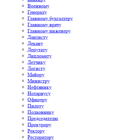
Военному
Генералу
Главному бухгалтеру
Главному врачу
Главному инженеру
Дантисту
Декану
Депутату
Дипломату
Летчику
Логисту
Майору
Министру
Нефтянику
Нотариусу
Офицеру
Пилоту
Полковнику
Председателю
Прокурору
Ректору
Ресторатору