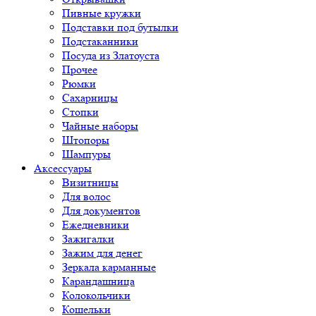
Пивные кружки
Подставки под бутылки
Подстаканники
Посуда из Златоуста
Прочее
Рюмки
Сахарницы
Стопки
Чайные наборы
Штопоры
Шампуры
Аксессуары
Визитницы
Для волос
Для документов
Ежедневники
Зажигалки
Зажим для денег
Зеркала карманные
Карандашница
Колокольчики
Кошельки