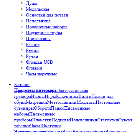
Лупы
Медальоны
Оснастки для печати
Пепельница
Подарочные наборы
Подзорные трубы
Портсигары
Разное
Ремни
Ручки
Флешки USB
Фляжки
Часы наручные
Каталог
Предметы интерьера:
Златоустовская
гравюра
Иконы
Игры
Ключницы
Книги
Ложки для
обуви
Матрешки
Метеостанции
Молитвы
Настольные
сувениры
Обереги
Панно
Письменные
наборы
Письменные
приборы
Плакетки
Подковы
Подсвечники
Статуэтки
Сувен
тарелки
Часы
Шкатулки
Элитная посуда:
Бокалы
Вазы
Винные наборы
Водочные