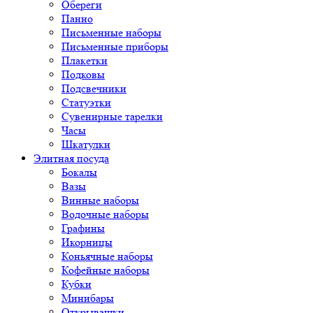
Обереги
Панно
Письменные наборы
Письменные приборы
Плакетки
Подковы
Подсвечники
Статуэтки
Сувенирные тарелки
Часы
Шкатулки
Элитная посуда
Бокалы
Вазы
Винные наборы
Водочные наборы
Графины
Икорницы
Коньячные наборы
Кофейные наборы
Кубки
Минибары
Открывашки