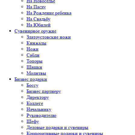
На Новоселье
На Пасху
На Рождение ребенка
На Свадьбу
На Юбилей
Сувенирное оружие
Златоустовские ножи
Кинжалы
Ножи
Сабли
Топоры
Шашки
Молитвы
Бизнес подарки
Боссу
Бизнес партнеру
Директору
Коллеге
Начальнику
Руководителю
Шефу
Деловые подарки и сувениры
Корпоративные подарки и сувениры