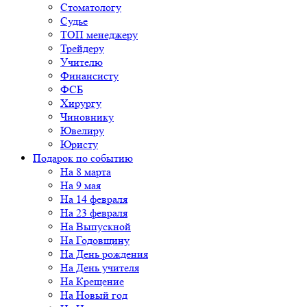
Стоматологу
Судье
ТОП менеджеру
Трейдеру
Учителю
Финансисту
ФСБ
Хирургу
Чиновнику
Ювелиру
Юристу
Подарок по событию
На 8 марта
На 9 мая
На 14 февраля
На 23 февраля
На Выпускной
На Годовщину
На День рождения
На День учителя
На Крещение
На Новый год