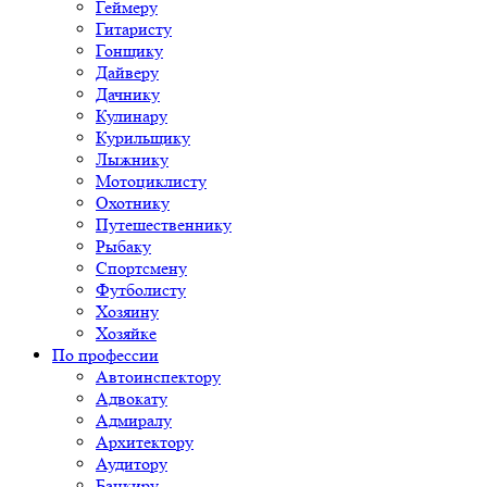
Геймеру
Гитаристу
Гонщику
Дайверу
Дачнику
Кулинару
Курильщику
Лыжнику
Мотоциклисту
Охотнику
Путешественнику
Рыбаку
Спортсмену
Футболисту
Хозяину
Хозяйке
По профессии
Автоинспектору
Адвокату
Адмиралу
Архитектору
Аудитору
Банкиру