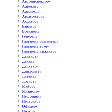
Автоинспектору
Адвокату
Адмиралу
Архитектору
Аудитору
Банкиру
Военному
Генералу
Главному бухгалтеру
Главному врачу
Главному инженеру
Дантисту
Декану
Депутату
Дипломату
Летчику
Логисту
Майору
Министру
Нефтянику
Нотариусу
Офицеру
Пилоту