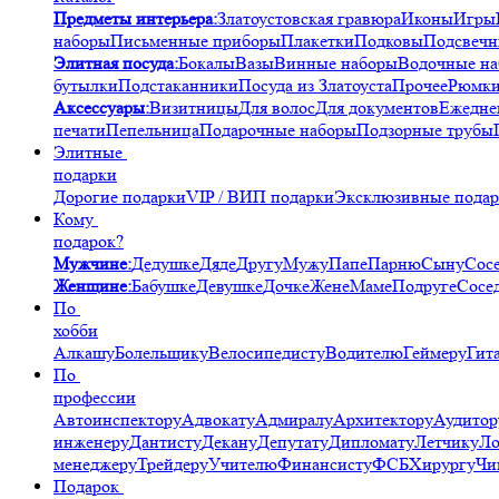
Предметы интерьера:
Златоустовская гравюра
Иконы
Игры
наборы
Письменные приборы
Плакетки
Подковы
Подсвечн
Элитная посуда:
Бокалы
Вазы
Винные наборы
Водочные н
бутылки
Подстаканники
Посуда из Златоуста
Прочее
Рюмк
Аксессуары:
Визитницы
Для волос
Для документов
Ежедне
печати
Пепельница
Подарочные наборы
Подзорные трубы
Элитные
подарки
Дорогие подарки
VIP / ВИП подарки
Эксклюзивные пода
Кому
подарок?
Мужчине:
Дедушке
Дяде
Другу
Мужу
Папе
Парню
Сыну
Сос
Женщине:
Бабушке
Девушке
Дочке
Жене
Маме
Подруге
Сосе
По
хобби
Алкашу
Болельщику
Велосипедисту
Водителю
Геймеру
Гит
По
профессии
Автоинспектору
Адвокату
Адмиралу
Архитектору
Аудитор
инженеру
Дантисту
Декану
Депутату
Дипломату
Летчику
Ло
менеджеру
Трейдеру
Учителю
Финансисту
ФСБ
Хирургу
Чи
Подарок