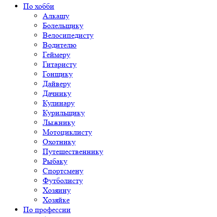
По хобби
Алкашу
Болельщику
Велосипедисту
Водителю
Геймеру
Гитаристу
Гонщику
Дайверу
Дачнику
Кулинару
Курильщику
Лыжнику
Мотоциклисту
Охотнику
Путешественнику
Рыбаку
Спортсмену
Футболисту
Хозяину
Хозяйке
По профессии