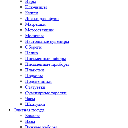
Игры
Ключницы
Книги
Ложки для обуви
Матрешки
Метеостанции
Молитвы
Настольные сувениры
Обереги
Панно
Письменные наборы
Письменные приборы
Плакетки
Подковы
Подсвечники
Статуэтки
Сувенирные тарелки
Часы
Шкатулки
Элитная посуда
Бокалы
Вазы
Винные наборы