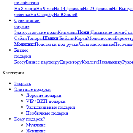
по событию
На 8 марта
На 9 мая
На 14 февраля
На 23 февраля
На Выпус
ребенка
На Свадьбу
На Юбилей
Сувенирное
оружие
Златоустовские ножи
Кинжалы
Ножи:
Дамасские ножи
Скл
Сабли
Топоры
Шашки:
Библии
Коран
Молитвослов
Баромет
Молитвы:
Подставки под ручки
Часы настольные
Песочны
Бизнес
подарки
Боссу
Бизнес партнеру
Директору
Коллеге
Начальнику
Руко
Категории
Закрыть
Элитные подарки
Дорогие подарки
VIP / ВИП подарки
Эксклюзивные подарки
Необычные подарки
Кому подарок?
Мужчине
Женщине