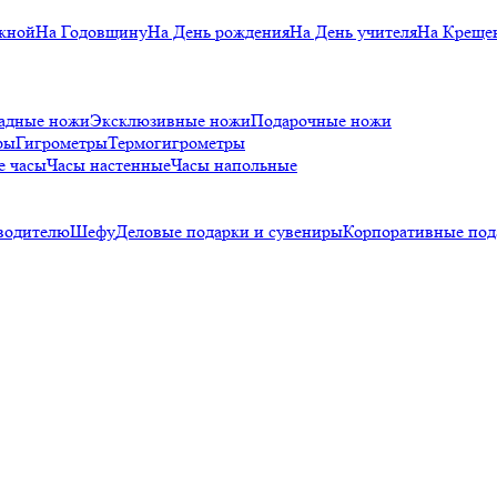
кной
На Годовщину
На День рождения
На День учителя
На Креще
адные ножи
Эксклюзивные ножи
Подарочные ножи
ры
Гигрометры
Термогигрометры
е часы
Часы настенные
Часы напольные
водителю
Шефу
Деловые подарки и сувениры
Корпоративные под