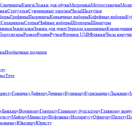
Ключницы
Книги
Ложки для обуви
Матрешки
Метеостанции
Моли
ики
Статуэтки
Сувенирные тарелки
Часы
Шкатулки
аборы
Графины
Икорницы
Коньячные наборы
Кофейные наборы
Ку
и
Сахарницы
Стопки
Чайные наборы
Штопоры
Шампуры
вники
Зажигалки
Зажим для денег
Зеркала карманные
Карандашни
Портсигары
Разное
Ремни
Ручки
Флешки USB
Фляжки
Часы наручн
рки
Необычные подарки
еду
дке
Тёте
аристу
Гонщику
Дайверу
Дачнику
Кулинару
Курильщику
Лыжнику
у
Банкиру
Военному
Генералу
Главному бухгалтеру
Главному врач
гисту
Майору
Министру
Нефтянику
Нотариусу
Офицеру
Пилоту
По
новнику
Ювелиру
Юристу