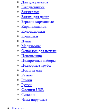
Для документов
Ежедневники
Зажигалки
Зажим для денег
Зеркала карманные
Карандашница
Колокольчики
Кошельки
Лупы
Медальоны
Оснастки для печати
Пепельница
Подарочные наборы
Подзорные трубы
Портсигары
Разное
Ремни
Ручки
Флешки USB
Фляжки
Часы наручные
Каталог