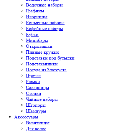
Водочные наборы
Графины
Икорницы
Коньячные наборы
Кофейные наборы
Кубки
Минибары
Открывашки
Пивные кружки
Подставки под бутылки
Подстаканники
Посуда из Златоуста
Прочее
Рюмки
Сахарницы
Стопки
Чайные наборы
Штопоры
Шампуры
Аксессуары
Визитницы
Для волос