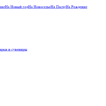
ние
На Новый год
На Новоселье
На Пасху
На Рождение
арки и сувениры