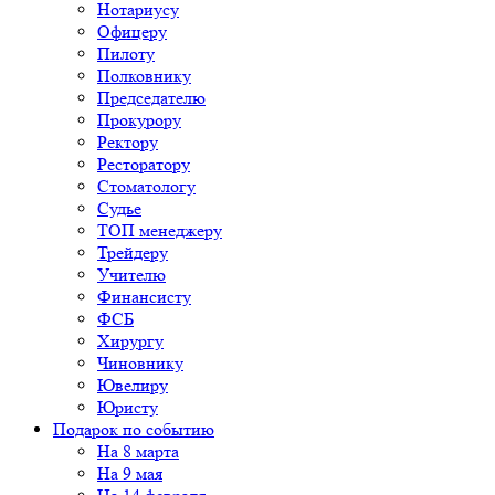
Нотариусу
Офицеру
Пилоту
Полковнику
Председателю
Прокурору
Ректору
Ресторатору
Стоматологу
Судье
ТОП менеджеру
Трейдеру
Учителю
Финансисту
ФСБ
Хирургу
Чиновнику
Ювелиру
Юристу
Подарок по событию
На 8 марта
На 9 мая