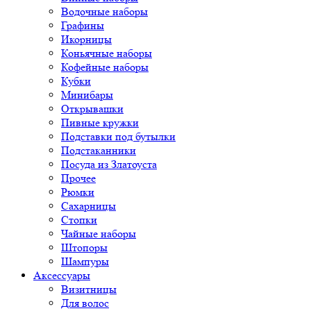
Водочные наборы
Графины
Икорницы
Коньячные наборы
Кофейные наборы
Кубки
Минибары
Открывашки
Пивные кружки
Подставки под бутылки
Подстаканники
Посуда из Златоуста
Прочее
Рюмки
Сахарницы
Стопки
Чайные наборы
Штопоры
Шампуры
Аксессуары
Визитницы
Для волос