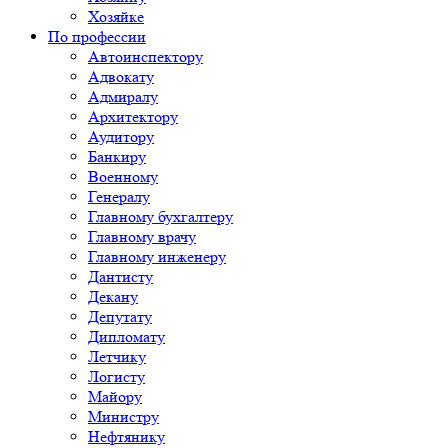
Хозяйке
По профессии
Автоинспектору
Адвокату
Адмиралу
Архитектору
Аудитору
Банкиру
Военному
Генералу
Главному бухгалтеру
Главному врачу
Главному инженеру
Дантисту
Декану
Депутату
Дипломату
Летчику
Логисту
Майору
Министру
Нефтянику