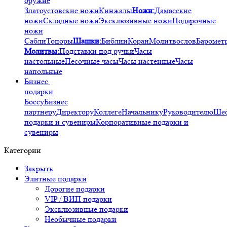
оружие
Златоустовские ножи
Кинжалы
Ножи:
Дамасские
ножи
Складные ножи
Эксклюзивные ножи
Подарочные
ножи
Сабли
Топоры
Шашки:
Библии
Коран
Молитвослов
Баромет
Молитвы:
Подставки под ручки
Часы
настольные
Песочные часы
Часы настенные
Часы
напольные
Бизнес
подарки
Боссу
Бизнес
партнеру
Директору
Коллеге
Начальнику
Руководителю
Ше
подарки и сувениры
Корпоративные подарки и
сувениры
Категории
Закрыть
Элитные подарки
Дорогие подарки
VIP / ВИП подарки
Эксклюзивные подарки
Необычные подарки