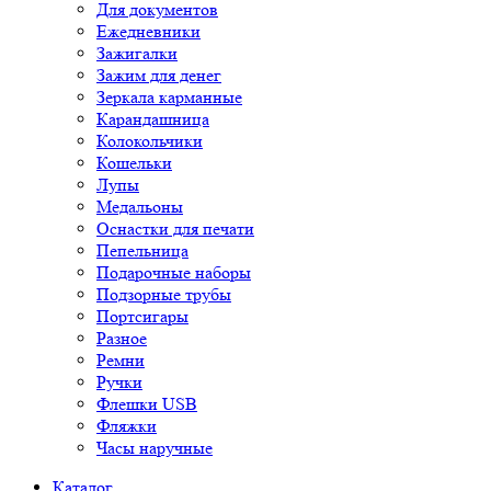
Для документов
Ежедневники
Зажигалки
Зажим для денег
Зеркала карманные
Карандашница
Колокольчики
Кошельки
Лупы
Медальоны
Оснастки для печати
Пепельница
Подарочные наборы
Подзорные трубы
Портсигары
Разное
Ремни
Ручки
Флешки USB
Фляжки
Часы наручные
Каталог