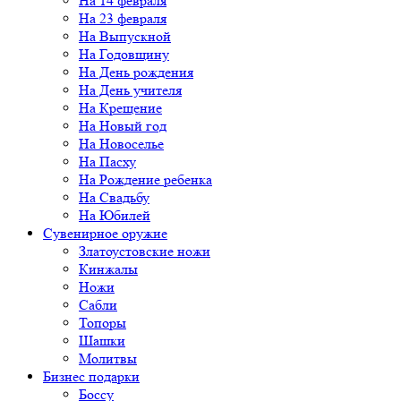
На 14 февраля
На 23 февраля
На Выпускной
На Годовщину
На День рождения
На День учителя
На Крещение
На Новый год
На Новоселье
На Пасху
На Рождение ребенка
На Свадьбу
На Юбилей
Сувенирное оружие
Златоустовские ножи
Кинжалы
Ножи
Сабли
Топоры
Шашки
Молитвы
Бизнес подарки
Боссу