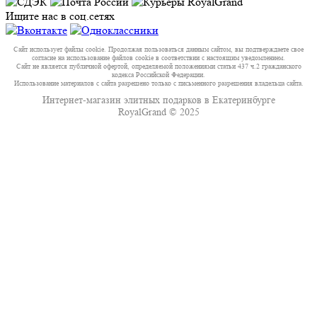
Ищите нас в соц.сетях
Сайт использует файлы cookie. Продолжая пользоваться данным сайтом, вы подтверждаете свое
согласие на использование файлов cookie в соответствии с настоящим уведомлением.
Сайт не является публичной офертой, определяемой положениями статьи 437 ч.2 гражданского
кодекса Российской Федерации.
Использование материалов с сайта разрешено только с письменного разрешения владельца сайта.
Интернет-магазин элитных подарков в Екатеринбурге
RoyalGrand © 2025