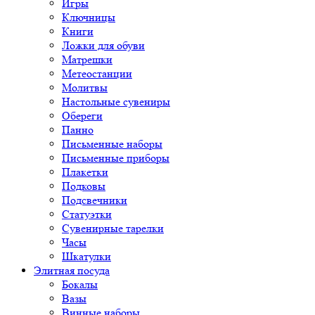
Игры
Ключницы
Книги
Ложки для обуви
Матрешки
Метеостанции
Молитвы
Настольные сувениры
Обереги
Панно
Письменные наборы
Письменные приборы
Плакетки
Подковы
Подсвечники
Статуэтки
Сувенирные тарелки
Часы
Шкатулки
Элитная посуда
Бокалы
Вазы
Винные наборы