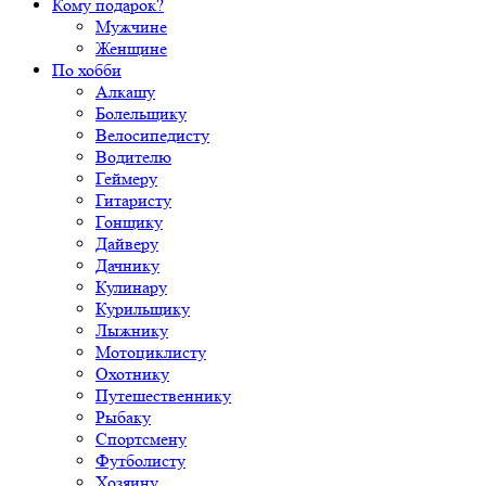
Кому подарок?
Мужчине
Женщине
По хобби
Алкашу
Болельщику
Велосипедисту
Водителю
Геймеру
Гитаристу
Гонщику
Дайверу
Дачнику
Кулинару
Курильщику
Лыжнику
Мотоциклисту
Охотнику
Путешественнику
Рыбаку
Спортсмену
Футболисту
Хозяину