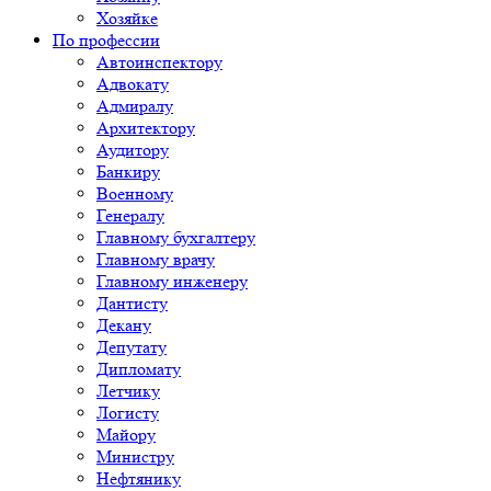
Хозяйке
По профессии
Автоинспектору
Адвокату
Адмиралу
Архитектору
Аудитору
Банкиру
Военному
Генералу
Главному бухгалтеру
Главному врачу
Главному инженеру
Дантисту
Декану
Депутату
Дипломату
Летчику
Логисту
Майору
Министру
Нефтянику