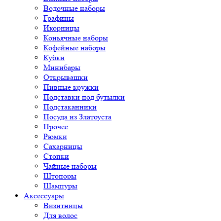
Водочные наборы
Графины
Икорницы
Коньячные наборы
Кофейные наборы
Кубки
Минибары
Открывашки
Пивные кружки
Подставки под бутылки
Подстаканники
Посуда из Златоуста
Прочее
Рюмки
Сахарницы
Стопки
Чайные наборы
Штопоры
Шампуры
Аксессуары
Визитницы
Для волос