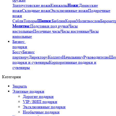
оружие
Златоустовские ножи
Кинжалы
Ножи:
Дамасские
ножи
Складные ножи
Эксклюзивные ножи
Подарочные
ножи
Сабли
Топоры
Шашки:
Библии
Коран
Молитвослов
Баромет
Молитвы:
Подставки под ручки
Часы
настольные
Песочные часы
Часы настенные
Часы
напольные
Бизнес
подарки
Боссу
Бизнес
партнеру
Директору
Коллеге
Начальнику
Руководителю
Ше
подарки и сувениры
Корпоративные подарки и
сувениры
Категории
Закрыть
Элитные подарки
Дорогие подарки
VIP / ВИП подарки
Эксклюзивные подарки
Необычные подарки