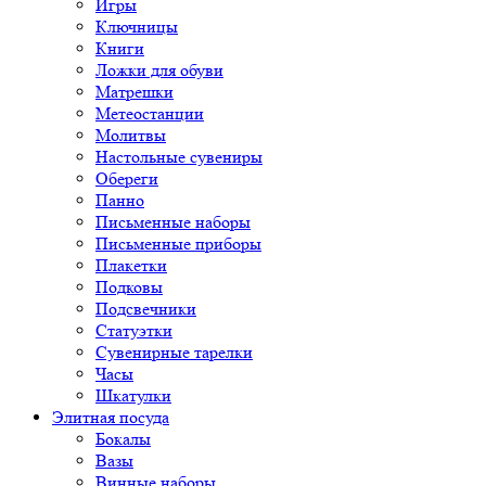
Игры
Ключницы
Книги
Ложки для обуви
Матрешки
Метеостанции
Молитвы
Настольные сувениры
Обереги
Панно
Письменные наборы
Письменные приборы
Плакетки
Подковы
Подсвечники
Статуэтки
Сувенирные тарелки
Часы
Шкатулки
Элитная посуда
Бокалы
Вазы
Винные наборы