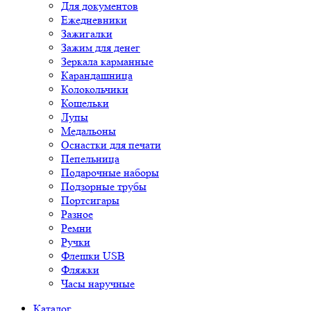
Для документов
Ежедневники
Зажигалки
Зажим для денег
Зеркала карманные
Карандашница
Колокольчики
Кошельки
Лупы
Медальоны
Оснастки для печати
Пепельница
Подарочные наборы
Подзорные трубы
Портсигары
Разное
Ремни
Ручки
Флешки USB
Фляжки
Часы наручные
Каталог