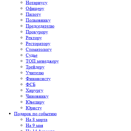
Нотариусу
Офицеру
Пилоту
Полковнику
Председателю
Прокурору
Ректору
Ресторатору
Стоматологу
Судье
ТОП менеджеру
Трейдеру
Учителю
Финансисту
ФСБ
Хирургу
Чиновнику
Ювелиру
Юристу
Подарок по событию
На 8 марта
На 9 мая