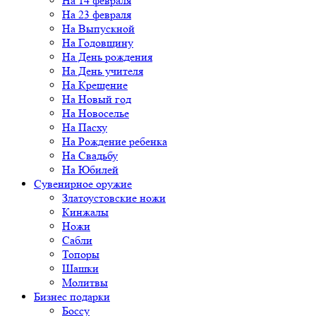
На 14 февраля
На 23 февраля
На Выпускной
На Годовщину
На День рождения
На День учителя
На Крещение
На Новый год
На Новоселье
На Пасху
На Рождение ребенка
На Свадьбу
На Юбилей
Сувенирное оружие
Златоустовские ножи
Кинжалы
Ножи
Сабли
Топоры
Шашки
Молитвы
Бизнес подарки
Боссу