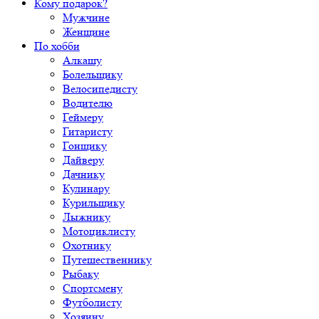
Кому подарок?
Мужчине
Женщине
По хобби
Алкашу
Болельщику
Велосипедисту
Водителю
Геймеру
Гитаристу
Гонщику
Дайверу
Дачнику
Кулинару
Курильщику
Лыжнику
Мотоциклисту
Охотнику
Путешественнику
Рыбаку
Спортсмену
Футболисту
Хозяину