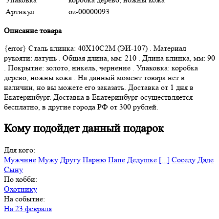
Артикул
oz-00000093
Описание товара
{error} Сталь клинка: 40Х10С2М (ЭИ-107) . Материал
рукояти: латунь . Общая длина, мм: 210 . Длина клинка, мм: 90
. Покрытие: золото, никель, чернение . Упаковка: коробка
дерево, ножны кожа . На данный момент товара нет в
наличии, но вы можете его заказать. Доставка от 1 дня в
Екатеринбург. Доставка в Екатеринбург осуществляется
бесплатно, в другие города РФ от 300 рублей.
Кому подойдет данный подарок
Для кого:
Мужчине
Мужу
Другу
Парню
Папе
Дедушке
[...]
Соседу
Дяде
Сыну
По хобби:
Охотнику
На событие:
На 23 февраля