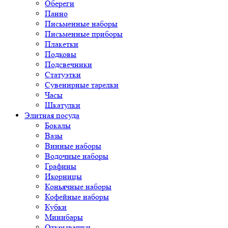
Обереги
Панно
Письменные наборы
Письменные приборы
Плакетки
Подковы
Подсвечники
Статуэтки
Сувенирные тарелки
Часы
Шкатулки
Элитная посуда
Бокалы
Вазы
Винные наборы
Водочные наборы
Графины
Икорницы
Коньячные наборы
Кофейные наборы
Кубки
Минибары
Открывашки