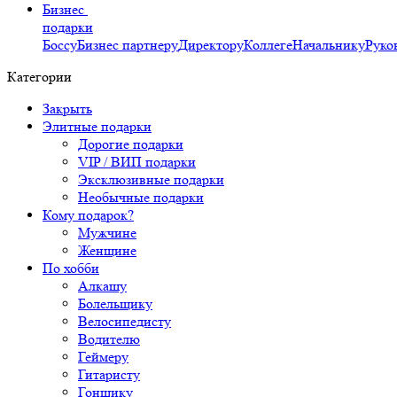
Бизнес
подарки
Боссу
Бизнес партнеру
Директору
Коллеге
Начальнику
Руко
Категории
Закрыть
Элитные подарки
Дорогие подарки
VIP / ВИП подарки
Эксклюзивные подарки
Необычные подарки
Кому подарок?
Мужчине
Женщине
По хобби
Алкашу
Болельщику
Велосипедисту
Водителю
Геймеру
Гитаристу
Гонщику