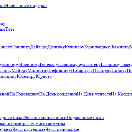
рки
Необычные подарки
еду
дке
Тёте
аристу
Гонщику
Дайверу
Дачнику
Кулинару
Курильщику
Лыжнику
у
Банкиру
Военному
Генералу
Главному бухгалтеру
Главному врач
гисту
Майору
Министру
Нефтянику
Нотариусу
Офицеру
Пилоту
По
новнику
Ювелиру
Юристу
кной
На Годовщину
На День рождения
На День учителя
На Креще
адные ножи
Эксклюзивные ножи
Подарочные ножи
ры
Гигрометры
Термогигрометры
е часы
Часы настенные
Часы напольные