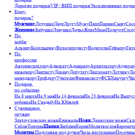
Дорогие подарки
VIP / ВИП подарки
Эксклюзивные пода
Кому
подарок?
Мужчине:
Дедушке
Дяде
Другу
Мужу
Папе
Парню
Сыну
Сос
Женщине:
Бабушке
Девушке
Дочке
Жене
Маме
Подруге
Сосе
По
хобби
Алкашу
Болельщику
Велосипедисту
Водителю
Геймеру
Гит
По
профессии
Автоинспектору
Адвокату
Адмиралу
Архитектору
Аудитор
инженеру
Дантисту
Декану
Депутату
Дипломату
Летчику
Ло
менеджеру
Трейдеру
Учителю
Финансисту
ФСБ
Хирургу
Чи
Подарок
по событию
На 8 марта
На 9 мая
На 14 февраля
На 23 февраля
На Выпус
ребенка
На Свадьбу
На Юбилей
Сувенирное
оружие
Златоустовские ножи
Кинжалы
Ножи:
Дамасские ножи
Скл
Сабли
Топоры
Шашки:
Библии
Коран
Молитвослов
Баромет
Молитвы:
Подставки под ручки
Часы настольные
Песочны