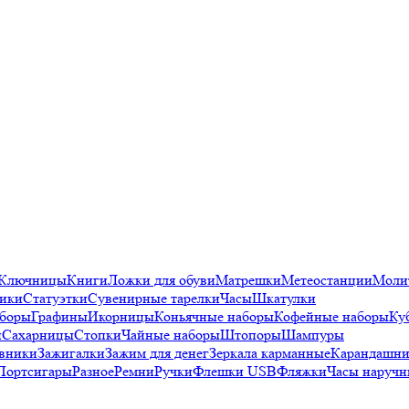
Ключницы
Книги
Ложки для обуви
Матрешки
Метеостанции
Моли
ики
Статуэтки
Сувенирные тарелки
Часы
Шкатулки
аборы
Графины
Икорницы
Коньячные наборы
Кофейные наборы
Ку
и
Сахарницы
Стопки
Чайные наборы
Штопоры
Шампуры
вники
Зажигалки
Зажим для денег
Зеркала карманные
Карандашни
Портсигары
Разное
Ремни
Ручки
Флешки USB
Фляжки
Часы наручн