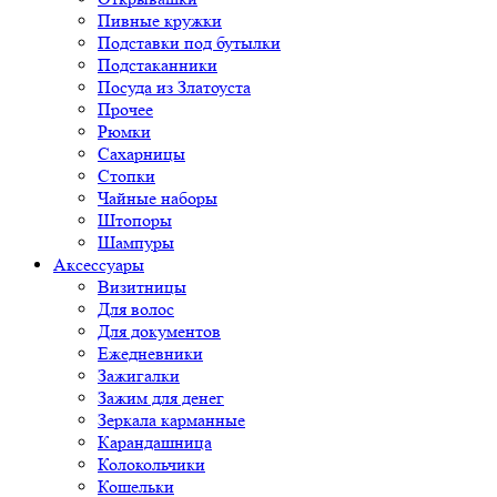
Пивные кружки
Подставки под бутылки
Подстаканники
Посуда из Златоуста
Прочее
Рюмки
Сахарницы
Стопки
Чайные наборы
Штопоры
Шампуры
Аксессуары
Визитницы
Для волос
Для документов
Ежедневники
Зажигалки
Зажим для денег
Зеркала карманные
Карандашница
Колокольчики
Кошельки