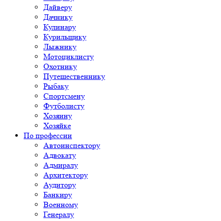
Дайверу
Дачнику
Кулинару
Курильщику
Лыжнику
Мотоциклисту
Охотнику
Путешественнику
Рыбаку
Спортсмену
Футболисту
Хозяину
Хозяйке
По профессии
Автоинспектору
Адвокату
Адмиралу
Архитектору
Аудитору
Банкиру
Военному
Генералу