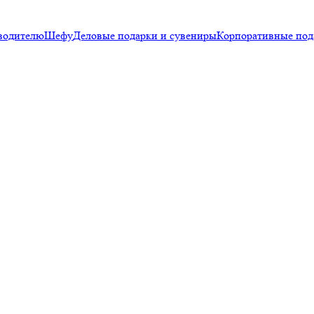
водителю
Шефу
Деловые подарки и сувениры
Корпоративные под