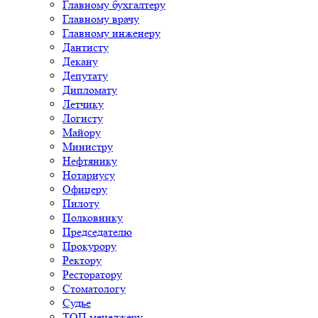
Главному бухгалтеру
Главному врачу
Главному инженеру
Дантисту
Декану
Депутату
Дипломату
Летчику
Логисту
Майору
Министру
Нефтянику
Нотариусу
Офицеру
Пилоту
Полковнику
Председателю
Прокурору
Ректору
Ресторатору
Стоматологу
Судье
ТОП менеджеру