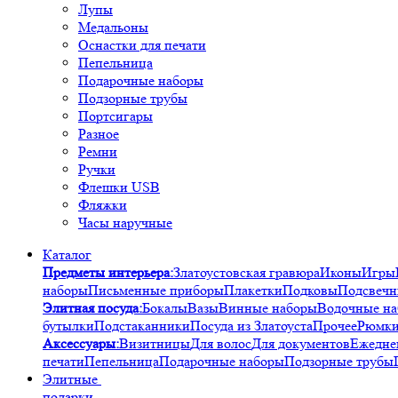
Лупы
Медальоны
Оснастки для печати
Пепельница
Подарочные наборы
Подзорные трубы
Портсигары
Разное
Ремни
Ручки
Флешки USB
Фляжки
Часы наручные
Каталог
Предметы интерьера:
Златоустовская гравюра
Иконы
Игры
наборы
Письменные приборы
Плакетки
Подковы
Подсвечн
Элитная посуда:
Бокалы
Вазы
Винные наборы
Водочные н
бутылки
Подстаканники
Посуда из Златоуста
Прочее
Рюмк
Аксессуары:
Визитницы
Для волос
Для документов
Ежедне
печати
Пепельница
Подарочные наборы
Подзорные трубы
Элитные
подарки