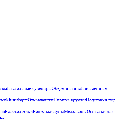
твы
Настольные сувениры
Обереги
Панно
Письменные
бки
Минибары
Открывашки
Пивные кружки
Подставки под
ца
Колокольчики
Кошельки
Лупы
Медальоны
Оснастки для
ые