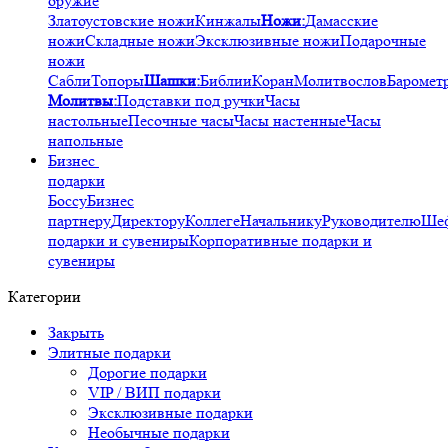
оружие
Златоустовские ножи
Кинжалы
Ножи:
Дамасские
ножи
Складные ножи
Эксклюзивные ножи
Подарочные
ножи
Сабли
Топоры
Шашки:
Библии
Коран
Молитвослов
Баромет
Молитвы:
Подставки под ручки
Часы
настольные
Песочные часы
Часы настенные
Часы
напольные
Бизнес
подарки
Боссу
Бизнес
партнеру
Директору
Коллеге
Начальнику
Руководителю
Ше
подарки и сувениры
Корпоративные подарки и
сувениры
Категории
Закрыть
Элитные подарки
Дорогие подарки
VIP / ВИП подарки
Эксклюзивные подарки
Необычные подарки