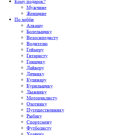
Кому подарок?
Мужчине
Женщине
По хобби
Алкашу
Болельщику
Велосипедисту
Водителю
Геймеру
Гитаристу
Гонщику
Дайверу
Дачнику
Кулинару
Курильщику
Лыжнику
Мотоциклисту
Охотнику
Путешественнику
Рыбаку
Спортсмену
Футболисту
Хозяину