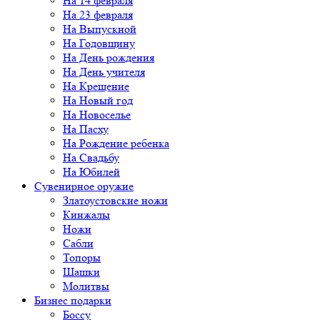
На 14 февраля
На 23 февраля
На Выпускной
На Годовщину
На День рождения
На День учителя
На Крещение
На Новый год
На Новоселье
На Пасху
На Рождение ребенка
На Свадьбу
На Юбилей
Сувенирное оружие
Златоустовские ножи
Кинжалы
Ножи
Сабли
Топоры
Шашки
Молитвы
Бизнес подарки
Боссу