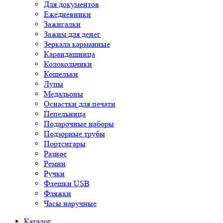
Для документов
Ежедневники
Зажигалки
Зажим для денег
Зеркала карманные
Карандашница
Колокольчики
Кошельки
Лупы
Медальоны
Оснастки для печати
Пепельница
Подарочные наборы
Подзорные трубы
Портсигары
Разное
Ремни
Ручки
Флешки USB
Фляжки
Часы наручные
Каталог