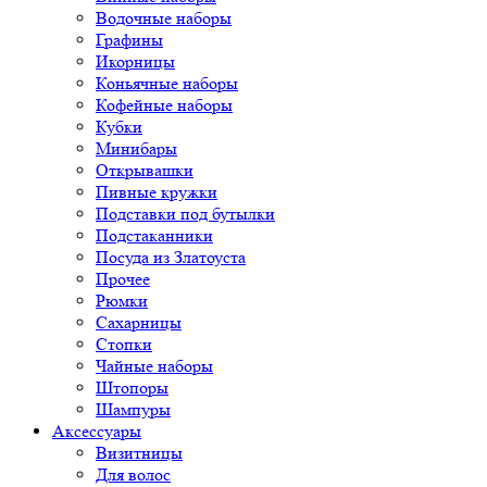
Водочные наборы
Графины
Икорницы
Коньячные наборы
Кофейные наборы
Кубки
Минибары
Открывашки
Пивные кружки
Подставки под бутылки
Подстаканники
Посуда из Златоуста
Прочее
Рюмки
Сахарницы
Стопки
Чайные наборы
Штопоры
Шампуры
Аксессуары
Визитницы
Для волос