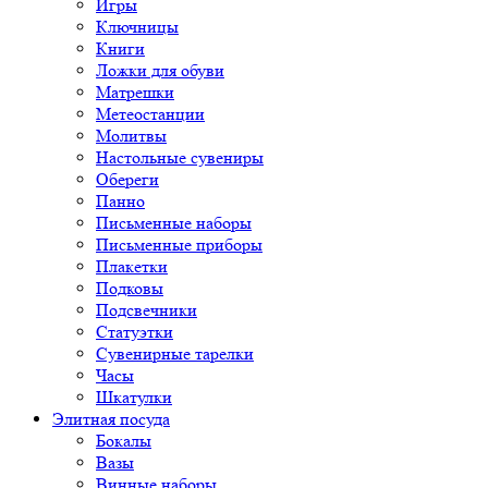
Игры
Ключницы
Книги
Ложки для обуви
Матрешки
Метеостанции
Молитвы
Настольные сувениры
Обереги
Панно
Письменные наборы
Письменные приборы
Плакетки
Подковы
Подсвечники
Статуэтки
Сувенирные тарелки
Часы
Шкатулки
Элитная посуда
Бокалы
Вазы
Винные наборы