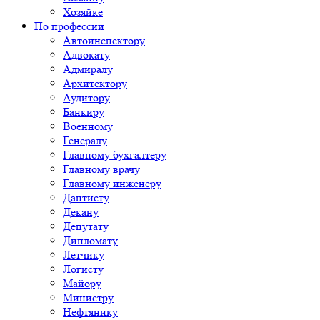
Хозяйке
По профессии
Автоинспектору
Адвокату
Адмиралу
Архитектору
Аудитору
Банкиру
Военному
Генералу
Главному бухгалтеру
Главному врачу
Главному инженеру
Дантисту
Декану
Депутату
Дипломату
Летчику
Логисту
Майору
Министру
Нефтянику