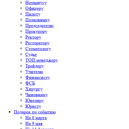
Нотариусу
Офицеру
Пилоту
Полковнику
Председателю
Прокурору
Ректору
Ресторатору
Стоматологу
Судье
ТОП менеджеру
Трейдеру
Учителю
Финансисту
ФСБ
Хирургу
Чиновнику
Ювелиру
Юристу
Подарок по событию
На 8 марта
На 9 мая