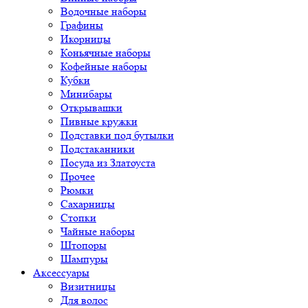
Водочные наборы
Графины
Икорницы
Коньячные наборы
Кофейные наборы
Кубки
Минибары
Открывашки
Пивные кружки
Подставки под бутылки
Подстаканники
Посуда из Златоуста
Прочее
Рюмки
Сахарницы
Стопки
Чайные наборы
Штопоры
Шампуры
Аксессуары
Визитницы
Для волос