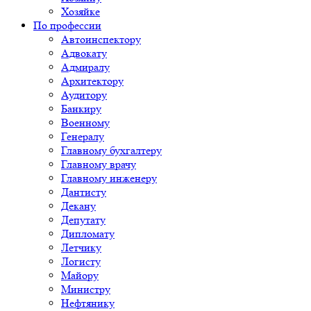
Хозяйке
По профессии
Автоинспектору
Адвокату
Адмиралу
Архитектору
Аудитору
Банкиру
Военному
Генералу
Главному бухгалтеру
Главному врачу
Главному инженеру
Дантисту
Декану
Депутату
Дипломату
Летчику
Логисту
Майору
Министру
Нефтянику