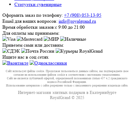
Статуэтки сувенирные
Оформить заказ по телефону:
+7 (908) 053-13-95
Email для ваших вопросов:
info@royalgrand.ru
Время обработки заказов:
с 9:00 до 21:00
Для оплаты мы принимаем:
Привезем сами или доставим:
Ищите нас в соц.сетях
Сайт использует файлы cookie. Продолжая пользоваться данным сайтом, вы подтверждаете свое
согласие на использование файлов cookie в соответствии с настоящим уведомлением.
Сайт не является публичной офертой, определяемой положениями статьи 437 ч.2 гражданского
кодекса Российской Федерации.
Использование материалов с сайта разрешено только с письменного разрешения владельца сайта.
Интернет-магазин элитных подарков в Екатеринбурге
RoyalGrand © 2025