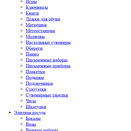
Игры
Ключницы
Книги
Ложки для обуви
Матрешки
Метеостанции
Молитвы
Настольные сувениры
Обереги
Панно
Письменные наборы
Письменные приборы
Плакетки
Подковы
Подсвечники
Статуэтки
Сувенирные тарелки
Часы
Шкатулки
Элитная посуда
Бокалы
Вазы
Винные наборы