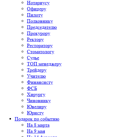
Нотариусу
Офицеру
Пилоту
Полковнику
Председателю
Прокурору
Ректору
Ресторатору
Стоматологу
Судье
ТОП менеджеру
Трейдеру
Учителю
Финансисту
ФСБ
Хирургу
Чиновнику
Ювелиру
Юристу
Подарок по событию
На 8 марта
На 9 мая