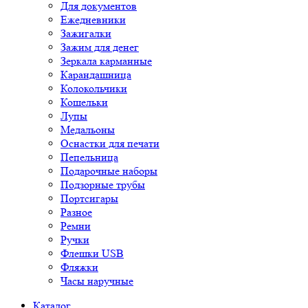
Для документов
Ежедневники
Зажигалки
Зажим для денег
Зеркала карманные
Карандашница
Колокольчики
Кошельки
Лупы
Медальоны
Оснастки для печати
Пепельница
Подарочные наборы
Подзорные трубы
Портсигары
Разное
Ремни
Ручки
Флешки USB
Фляжки
Часы наручные
Каталог