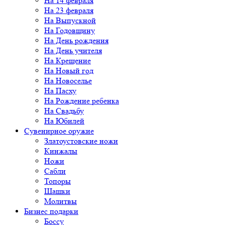
На 14 февраля
На 23 февраля
На Выпускной
На Годовщину
На День рождения
На День учителя
На Крещение
На Новый год
На Новоселье
На Пасху
На Рождение ребенка
На Свадьбу
На Юбилей
Сувенирное оружие
Златоустовские ножи
Кинжалы
Ножи
Сабли
Топоры
Шашки
Молитвы
Бизнес подарки
Боссу