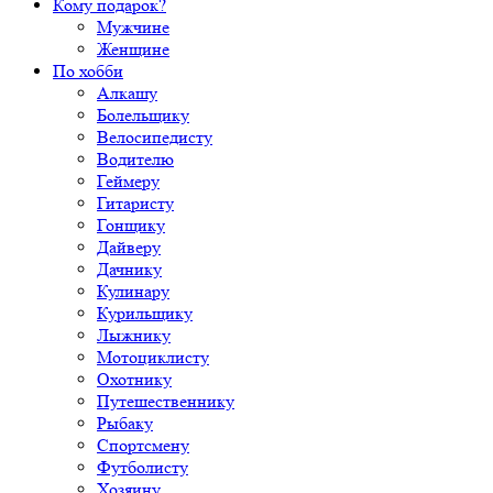
Кому подарок?
Мужчине
Женщине
По хобби
Алкашу
Болельщику
Велосипедисту
Водителю
Геймеру
Гитаристу
Гонщику
Дайверу
Дачнику
Кулинару
Курильщику
Лыжнику
Мотоциклисту
Охотнику
Путешественнику
Рыбаку
Спортсмену
Футболисту
Хозяину