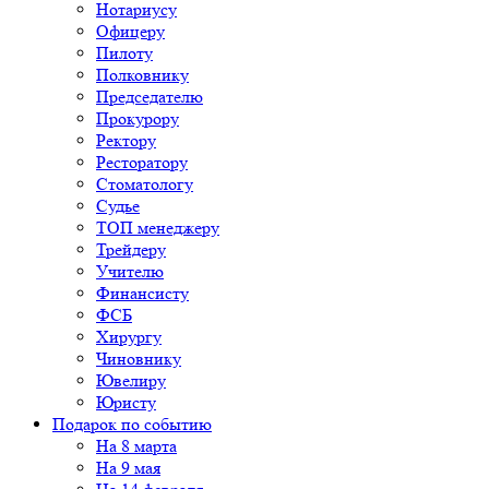
Нотариусу
Офицеру
Пилоту
Полковнику
Председателю
Прокурору
Ректору
Ресторатору
Стоматологу
Судье
ТОП менеджеру
Трейдеру
Учителю
Финансисту
ФСБ
Хирургу
Чиновнику
Ювелиру
Юристу
Подарок по событию
На 8 марта
На 9 мая