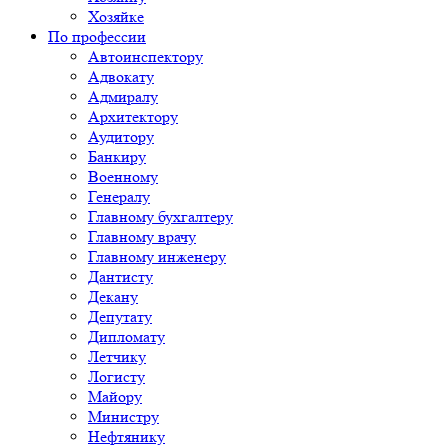
Хозяйке
По профессии
Автоинспектору
Адвокату
Адмиралу
Архитектору
Аудитору
Банкиру
Военному
Генералу
Главному бухгалтеру
Главному врачу
Главному инженеру
Дантисту
Декану
Депутату
Дипломату
Летчику
Логисту
Майору
Министру
Нефтянику