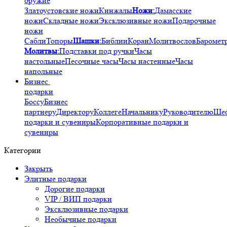
оружие
Златоустовские ножи
Кинжалы
Ножи:
Дамасские
ножи
Складные ножи
Эксклюзивные ножи
Подарочные
ножи
Сабли
Топоры
Шашки:
Библии
Коран
Молитвослов
Баромет
Молитвы:
Подставки под ручки
Часы
настольные
Песочные часы
Часы настенные
Часы
напольные
Бизнес
подарки
Боссу
Бизнес
партнеру
Директору
Коллеге
Начальнику
Руководителю
Ше
подарки и сувениры
Корпоративные подарки и
сувениры
Категории
Закрыть
Элитные подарки
Дорогие подарки
VIP / ВИП подарки
Эксклюзивные подарки
Необычные подарки