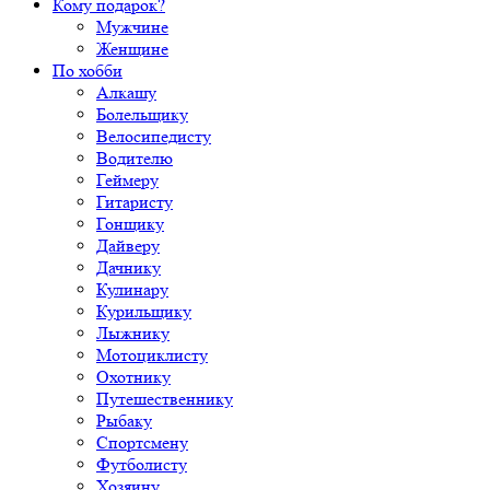
Кому подарок?
Мужчине
Женщине
По хобби
Алкашу
Болельщику
Велосипедисту
Водителю
Геймеру
Гитаристу
Гонщику
Дайверу
Дачнику
Кулинару
Курильщику
Лыжнику
Мотоциклисту
Охотнику
Путешественнику
Рыбаку
Спортсмену
Футболисту
Хозяину