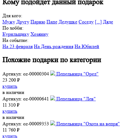
Кому подойдет данный подарок
Для кого:
Мужу
Другу
Парню
Папе
Дедушке
Соседу
[...]
Дяде
По хобби:
Курильщику
Хозяину
На событие:
На 23 февраля
На День рождения
На Юбилей
Похожие подарки по категории
Артикул: oz-00000304
Пепельница "Орел"
23 200 ₽
купить
в наличии
Артикул: oz-00000641
Пепельница "Лев"
11 310 ₽
купить
в наличии
Артикул: oz-00009353
Пепельница "Охота на вепря"
11 760 ₽
купить