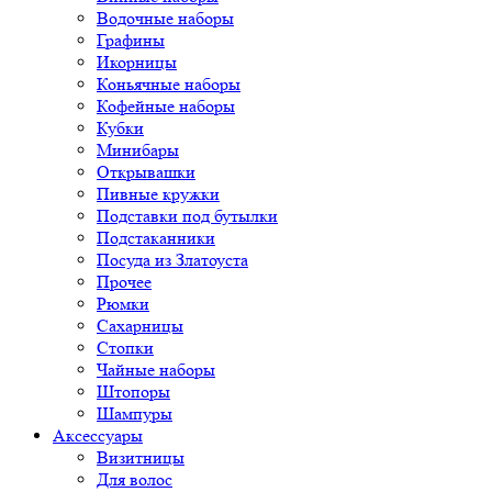
Водочные наборы
Графины
Икорницы
Коньячные наборы
Кофейные наборы
Кубки
Минибары
Открывашки
Пивные кружки
Подставки под бутылки
Подстаканники
Посуда из Златоуста
Прочее
Рюмки
Сахарницы
Стопки
Чайные наборы
Штопоры
Шампуры
Аксессуары
Визитницы
Для волос