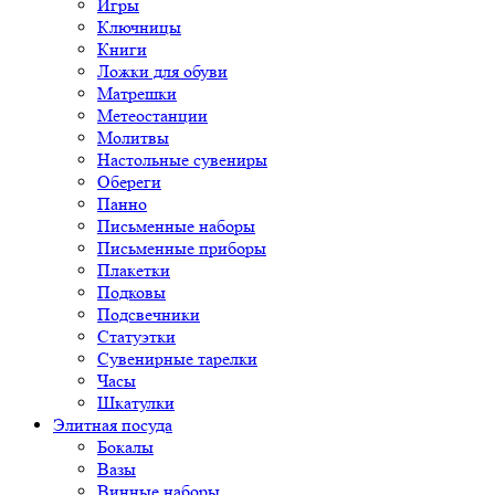
Игры
Ключницы
Книги
Ложки для обуви
Матрешки
Метеостанции
Молитвы
Настольные сувениры
Обереги
Панно
Письменные наборы
Письменные приборы
Плакетки
Подковы
Подсвечники
Статуэтки
Сувенирные тарелки
Часы
Шкатулки
Элитная посуда
Бокалы
Вазы
Винные наборы