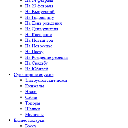
На 14 февраля
На 23 февраля
На Выпускной
На Годовщину
На День рождения
На День учителя
На Крещение
На Новый год
На Новоселье
На Пасху
На Рождение ребенка
На Свадьбу
На Юбилей
Сувенирное оружие
Златоустовские ножи
Кинжалы
Ножи
Сабли
Топоры
Шашки
Молитвы
Бизнес подарки
Боссу