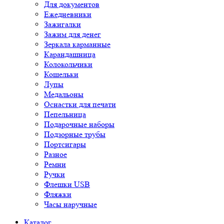
Для документов
Ежедневники
Зажигалки
Зажим для денег
Зеркала карманные
Карандашница
Колокольчики
Кошельки
Лупы
Медальоны
Оснастки для печати
Пепельница
Подарочные наборы
Подзорные трубы
Портсигары
Разное
Ремни
Ручки
Флешки USB
Фляжки
Часы наручные
Каталог