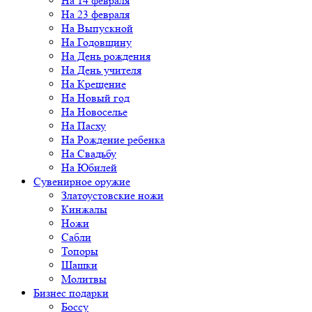
На 14 февраля
На 23 февраля
На Выпускной
На Годовщину
На День рождения
На День учителя
На Крещение
На Новый год
На Новоселье
На Пасху
На Рождение ребенка
На Свадьбу
На Юбилей
Сувенирное оружие
Златоустовские ножи
Кинжалы
Ножи
Сабли
Топоры
Шашки
Молитвы
Бизнес подарки
Боссу