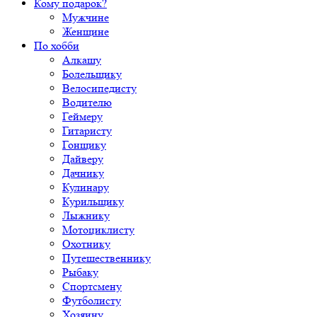
Кому подарок?
Мужчине
Женщине
По хобби
Алкашу
Болельщику
Велосипедисту
Водителю
Геймеру
Гитаристу
Гонщику
Дайверу
Дачнику
Кулинару
Курильщику
Лыжнику
Мотоциклисту
Охотнику
Путешественнику
Рыбаку
Спортсмену
Футболисту
Хозяину