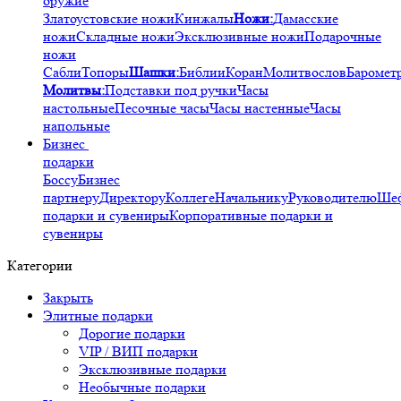
оружие
Златоустовские ножи
Кинжалы
Ножи:
Дамасские
ножи
Складные ножи
Эксклюзивные ножи
Подарочные
ножи
Сабли
Топоры
Шашки:
Библии
Коран
Молитвослов
Баромет
Молитвы:
Подставки под ручки
Часы
настольные
Песочные часы
Часы настенные
Часы
напольные
Бизнес
подарки
Боссу
Бизнес
партнеру
Директору
Коллеге
Начальнику
Руководителю
Ше
подарки и сувениры
Корпоративные подарки и
сувениры
Категории
Закрыть
Элитные подарки
Дорогие подарки
VIP / ВИП подарки
Эксклюзивные подарки
Необычные подарки