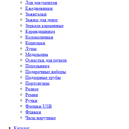
Для документов
Ежедневники
Зажигалки
Зажим для денег
Зеркала карманные
Карандашница
Колокольчики
Кошельки
Лупы
Медальоны
Оснастки для печати
Пепельница
Подарочные наборы
Подзорные трубы
Портсигары
Разное
Ремни
Ручки
Флешки USB
Фляжки
Часы наручные
Каталог