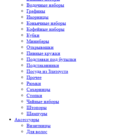
Водочные наборы
Графины
Икорницы
Коньячные наборы
Кофейные наборы
Кубки
Минибары
Открывашки
Пивные кружки
Подставки под бутылки
Подстаканники
Посуда из Златоуста
Прочее
Рюмки
Сахарницы
Стопки
Чайные наборы
Штопоры
Шампуры
Аксессуары
Визитницы
Для волос