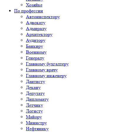
Хозяйке
По профессии
Автоинспектору
Адвокату
Адмиралу
Архитектору
Аудитору
Банкиру
Военному
Генералу
Главному бухгалтеру
Главному врачу
Главному инженеру
Дантисту
Декану
Депутату
Дипломату
Летчику
Логисту
Майору
Министру
Нефтянику