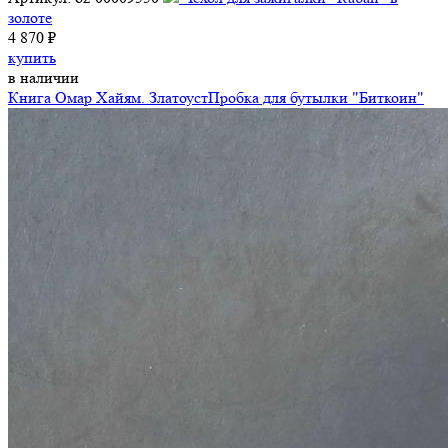
золоте
4 870 ₽
купить
в наличии
Книга Омар Хайям. Златоуст
Пробка для бутылки "Биткоин"