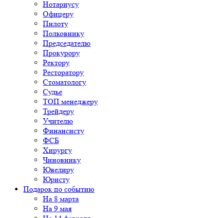
Нотариусу
Офицеру
Пилоту
Полковнику
Председателю
Прокурору
Ректору
Ресторатору
Стоматологу
Судье
ТОП менеджеру
Трейдеру
Учителю
Финансисту
ФСБ
Хирургу
Чиновнику
Ювелиру
Юристу
Подарок по событию
На 8 марта
На 9 мая