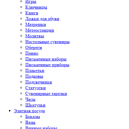
Игры
Ключницы
Книги
Ложки для обуви
Матрешки
Метеостанции
Молитвы
Настольные сувениры
Обереги
Панно
Письменные наборы
Письменные приборы
Плакетки
Подковы
Подсвечники
Статуэтки
Сувенирные тарелки
Часы
Шкатулки
Элитная посуда
Бокалы
Вазы
Винные наборы