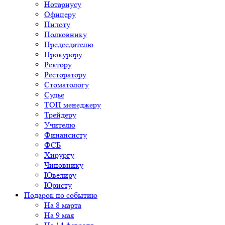
Нотариусу
Офицеру
Пилоту
Полковнику
Председателю
Прокурору
Ректору
Ресторатору
Стоматологу
Судье
ТОП менеджеру
Трейдеру
Учителю
Финансисту
ФСБ
Хирургу
Чиновнику
Ювелиру
Юристу
Подарок по событию
На 8 марта
На 9 мая