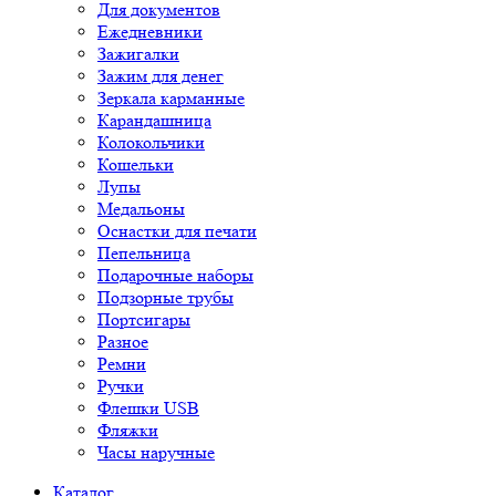
Для документов
Ежедневники
Зажигалки
Зажим для денег
Зеркала карманные
Карандашница
Колокольчики
Кошельки
Лупы
Медальоны
Оснастки для печати
Пепельница
Подарочные наборы
Подзорные трубы
Портсигары
Разное
Ремни
Ручки
Флешки USB
Фляжки
Часы наручные
Каталог