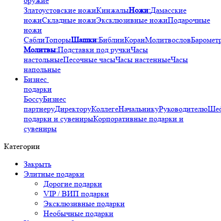
оружие
Златоустовские ножи
Кинжалы
Ножи:
Дамасские
ножи
Складные ножи
Эксклюзивные ножи
Подарочные
ножи
Сабли
Топоры
Шашки:
Библии
Коран
Молитвослов
Баромет
Молитвы:
Подставки под ручки
Часы
настольные
Песочные часы
Часы настенные
Часы
напольные
Бизнес
подарки
Боссу
Бизнес
партнеру
Директору
Коллеге
Начальнику
Руководителю
Ше
подарки и сувениры
Корпоративные подарки и
сувениры
Категории
Закрыть
Элитные подарки
Дорогие подарки
VIP / ВИП подарки
Эксклюзивные подарки
Необычные подарки