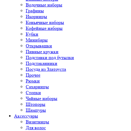
Водочные наборы
Графины
Икорницы
Коньячные наборы
Кофейные наборы
Кубки
Минибары
Открывашки
Пивные кружки
Подставки под бутылки
Подстаканники
Посуда из Златоуста
Прочее
Рюмки
Сахарницы
Стопки
Чайные наборы
Штопоры
Шампуры
Аксессуары
Визитницы
Для волос