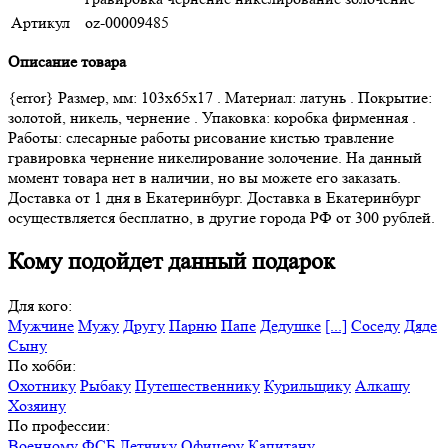
Артикул
oz-00009485
Описание товара
{error} Размер, мм: 103х65х17 . Материал: латунь . Покрытие:
золотой, никель, чернение . Упаковка: коробка фирменная .
Работы: слесарные работы рисование кистью травление
гравировка чернение никелирование золочение. На данный
момент товара нет в наличии, но вы можете его заказать.
Доставка от 1 дня в Екатеринбург. Доставка в Екатеринбург
осуществляется бесплатно, в другие города РФ от 300 рублей.
Кому подойдет данный подарок
Для кого:
Мужчине
Мужу
Другу
Парню
Папе
Дедушке
[...]
Соседу
Дяде
Сыну
По хобби:
Охотнику
Рыбаку
Путешественнику
Курильщику
Алкашу
Хозяину
По профессии:
Военному
ФСБ
Летчику
Офицеру
Капитану