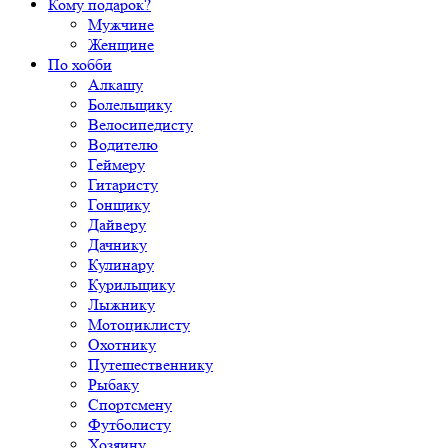
Кому подарок?
Мужчине
Женщине
По хобби
Алкашу
Болельщику
Велосипедисту
Водителю
Геймеру
Гитаристу
Гонщику
Дайверу
Дачнику
Кулинару
Курильщику
Лыжнику
Мотоциклисту
Охотнику
Путешественнику
Рыбаку
Спортсмену
Футболисту
Хозяину