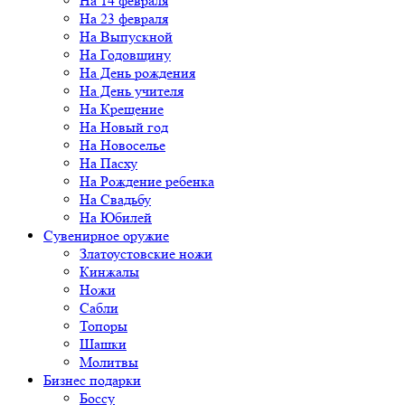
На 14 февраля
На 23 февраля
На Выпускной
На Годовщину
На День рождения
На День учителя
На Крещение
На Новый год
На Новоселье
На Пасху
На Рождение ребенка
На Свадьбу
На Юбилей
Сувенирное оружие
Златоустовские ножи
Кинжалы
Ножи
Сабли
Топоры
Шашки
Молитвы
Бизнес подарки
Боссу