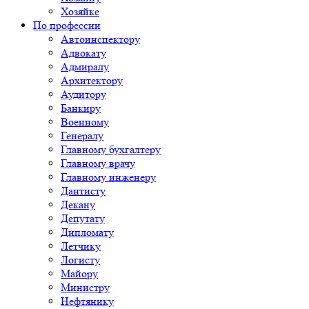
Хозяйке
По профессии
Автоинспектору
Адвокату
Адмиралу
Архитектору
Аудитору
Банкиру
Военному
Генералу
Главному бухгалтеру
Главному врачу
Главному инженеру
Дантисту
Декану
Депутату
Дипломату
Летчику
Логисту
Майору
Министру
Нефтянику