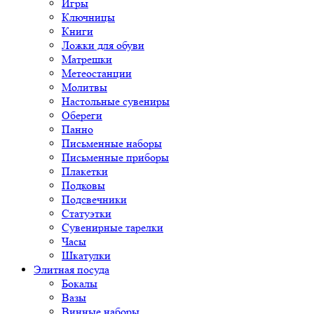
Игры
Ключницы
Книги
Ложки для обуви
Матрешки
Метеостанции
Молитвы
Настольные сувениры
Обереги
Панно
Письменные наборы
Письменные приборы
Плакетки
Подковы
Подсвечники
Статуэтки
Сувенирные тарелки
Часы
Шкатулки
Элитная посуда
Бокалы
Вазы
Винные наборы