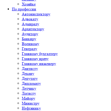
Хозяйке
По профессии
Автоинспектору
Адвокату
Адмиралу
Архитектору
Аудитору
Банкиру
Военному
Генералу
Главному бухгалтеру
Главному врачу
Главному инженеру
Дантисту
Декану
Депутату
Дипломату
Летчику
Логисту
Майору
Министру
Нефтянику