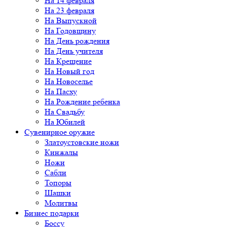
На 14 февраля
На 23 февраля
На Выпускной
На Годовщину
На День рождения
На День учителя
На Крещение
На Новый год
На Новоселье
На Пасху
На Рождение ребенка
На Свадьбу
На Юбилей
Сувенирное оружие
Златоустовские ножи
Кинжалы
Ножи
Сабли
Топоры
Шашки
Молитвы
Бизнес подарки
Боссу