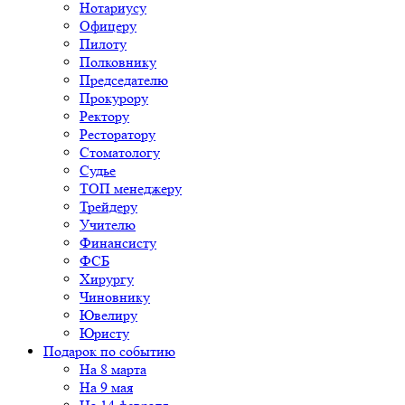
Нотариусу
Офицеру
Пилоту
Полковнику
Председателю
Прокурору
Ректору
Ресторатору
Стоматологу
Судье
ТОП менеджеру
Трейдеру
Учителю
Финансисту
ФСБ
Хирургу
Чиновнику
Ювелиру
Юристу
Подарок по событию
На 8 марта
На 9 мая