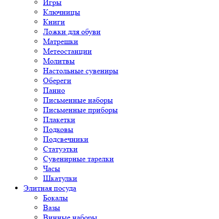
Игры
Ключницы
Книги
Ложки для обуви
Матрешки
Метеостанции
Молитвы
Настольные сувениры
Обереги
Панно
Письменные наборы
Письменные приборы
Плакетки
Подковы
Подсвечники
Статуэтки
Сувенирные тарелки
Часы
Шкатулки
Элитная посуда
Бокалы
Вазы
Винные наборы