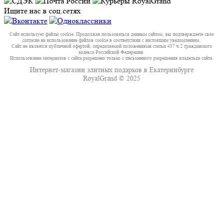
Ищите нас в соц.сетях
Сайт использует файлы cookie. Продолжая пользоваться данным сайтом, вы подтверждаете свое
согласие на использование файлов cookie в соответствии с настоящим уведомлением.
Сайт не является публичной офертой, определяемой положениями статьи 437 ч.2 гражданского
кодекса Российской Федерации.
Использование материалов с сайта разрешено только с письменного разрешения владельца сайта.
Интернет-магазин элитных подарков в Екатеринбурге
RoyalGrand © 2025