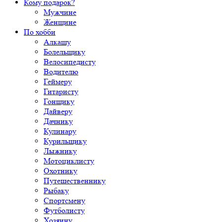
Кому подарок?
Мужчине
Женщине
По хобби
Алкашу
Болельщику
Велосипедисту
Водителю
Геймеру
Гитаристу
Гонщику
Дайверу
Дачнику
Кулинару
Курильщику
Лыжнику
Мотоциклисту
Охотнику
Путешественнику
Рыбаку
Спортсмену
Футболисту
Хозяину