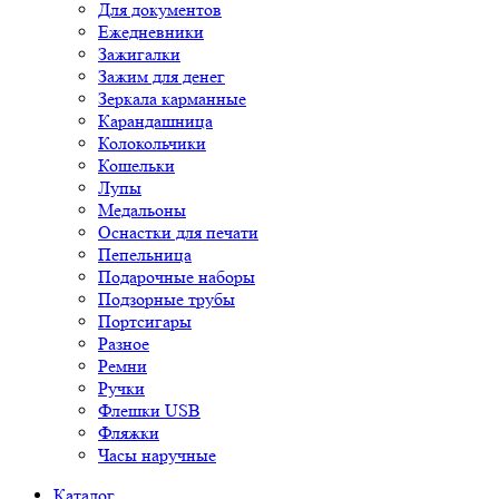
Для документов
Ежедневники
Зажигалки
Зажим для денег
Зеркала карманные
Карандашница
Колокольчики
Кошельки
Лупы
Медальоны
Оснастки для печати
Пепельница
Подарочные наборы
Подзорные трубы
Портсигары
Разное
Ремни
Ручки
Флешки USB
Фляжки
Часы наручные
Каталог