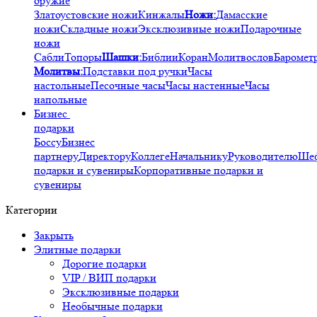
оружие
Златоустовские ножи
Кинжалы
Ножи:
Дамасские
ножи
Складные ножи
Эксклюзивные ножи
Подарочные
ножи
Сабли
Топоры
Шашки:
Библии
Коран
Молитвослов
Баромет
Молитвы:
Подставки под ручки
Часы
настольные
Песочные часы
Часы настенные
Часы
напольные
Бизнес
подарки
Боссу
Бизнес
партнеру
Директору
Коллеге
Начальнику
Руководителю
Ше
подарки и сувениры
Корпоративные подарки и
сувениры
Категории
Закрыть
Элитные подарки
Дорогие подарки
VIP / ВИП подарки
Эксклюзивные подарки
Необычные подарки