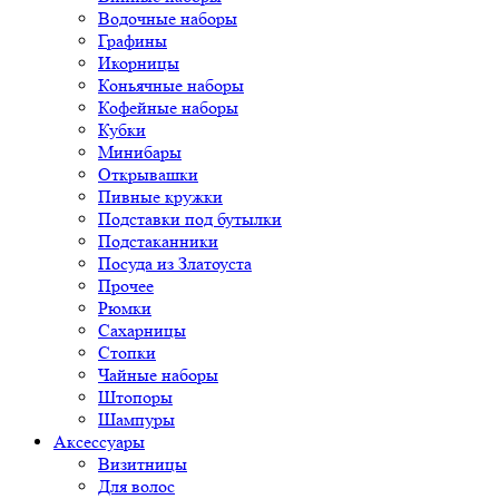
Водочные наборы
Графины
Икорницы
Коньячные наборы
Кофейные наборы
Кубки
Минибары
Открывашки
Пивные кружки
Подставки под бутылки
Подстаканники
Посуда из Златоуста
Прочее
Рюмки
Сахарницы
Стопки
Чайные наборы
Штопоры
Шампуры
Аксессуары
Визитницы
Для волос