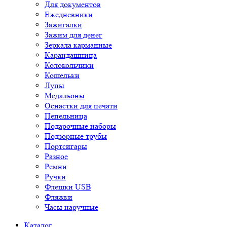
Для документов
Ежедневники
Зажигалки
Зажим для денег
Зеркала карманные
Карандашница
Колокольчики
Кошельки
Лупы
Медальоны
Оснастки для печати
Пепельница
Подарочные наборы
Подзорные трубы
Портсигары
Разное
Ремни
Ручки
Флешки USB
Фляжки
Часы наручные
Каталог