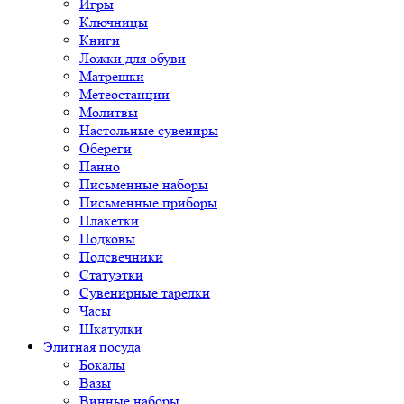
Игры
Ключницы
Книги
Ложки для обуви
Матрешки
Метеостанции
Молитвы
Настольные сувениры
Обереги
Панно
Письменные наборы
Письменные приборы
Плакетки
Подковы
Подсвечники
Статуэтки
Сувенирные тарелки
Часы
Шкатулки
Элитная посуда
Бокалы
Вазы
Винные наборы