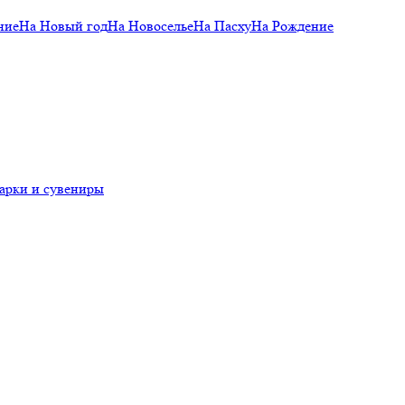
ние
На Новый год
На Новоселье
На Пасху
На Рождение
арки и сувениры