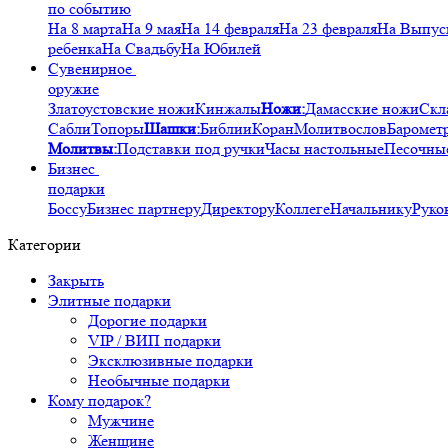
по событию
На 8 марта
На 9 мая
На 14 февраля
На 23 февраля
На Выпус
ребенка
На Свадьбу
На Юбилей
Сувенирное
оружие
Златоустовские ножи
Кинжалы
Ножи:
Дамасские ножи
Скл
Сабли
Топоры
Шашки:
Библии
Коран
Молитвослов
Баромет
Молитвы:
Подставки под ручки
Часы настольные
Песочны
Бизнес
подарки
Боссу
Бизнес партнеру
Директору
Коллеге
Начальнику
Руко
Категории
Закрыть
Элитные подарки
Дорогие подарки
VIP / ВИП подарки
Эксклюзивные подарки
Необычные подарки
Кому подарок?
Мужчине
Женщине