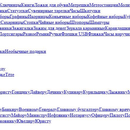
Ключницы
Книги
Ложки для обуви
Матрешки
Метеостанции
Моли
ики
Статуэтки
Сувенирные тарелки
Часы
Шкатулки
аборы
Графины
Икорницы
Коньячные наборы
Кофейные наборы
Ку
и
Сахарницы
Стопки
Чайные наборы
Штопоры
Шампуры
вники
Зажигалки
Зажим для денег
Зеркала карманные
Карандашни
Портсигары
Разное
Ремни
Ручки
Флешки USB
Фляжки
Часы наручн
рки
Необычные подарки
еду
дке
Тёте
аристу
Гонщику
Дайверу
Дачнику
Кулинару
Курильщику
Лыжнику
у
Банкиру
Военному
Генералу
Главному бухгалтеру
Главному врач
гисту
Майору
Министру
Нефтянику
Нотариусу
Офицеру
Пилоту
По
новнику
Ювелиру
Юристу