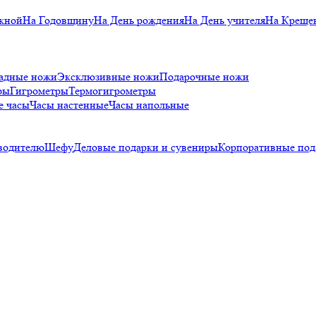
кной
На Годовщину
На День рождения
На День учителя
На Креще
адные ножи
Эксклюзивные ножи
Подарочные ножи
ры
Гигрометры
Термогигрометры
е часы
Часы настенные
Часы напольные
водителю
Шефу
Деловые подарки и сувениры
Корпоративные под