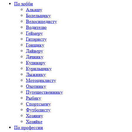
По хобби
Алкашу
Болельщику
Велосипедисту
Водителю
Геймеру
Гитаристу
Гонщику
Дайверу
Дачнику
Кулинару
Курильщику
Лыжнику
Мотоциклисту
Охотнику
Путешественнику
Рыбаку
Спортсмену
Футболисту
Хозяину
Хозяйке
По профессии