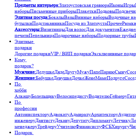
Предметы интерьера:
Златоустовская гравюра
Иконы
Игры
наборы
Письменные приборы
Плакетки
Подковы
Подсвечн
Элитная посуда:
Бокалы
Вазы
Винные наборы
Водочные н
бутылки
Подстаканники
Посуда из Златоуста
Прочее
Рюмк
Аксессуары:
Визитницы
Для волос
Для документов
Ежедне
печати
Пепельница
Подарочные наборы
Подзорные трубы
Элитные
подарки
Дорогие подарки
VIP / ВИП подарки
Эксклюзивные пода
Кому
подарок?
Мужчине:
Дедушке
Дяде
Другу
Мужу
Папе
Парню
Сыну
Сос
Женщине:
Бабушке
Девушке
Дочке
Жене
Маме
Подруге
Сосе
По
хобби
Алкашу
Болельщику
Велосипедисту
Водителю
Геймеру
Гит
По
профессии
Автоинспектору
Адвокату
Адмиралу
Архитектору
Аудитор
инженеру
Дантисту
Декану
Депутату
Дипломату
Летчику
Ло
менеджеру
Трейдеру
Учителю
Финансисту
ФСБ
Хирургу
Чи
Подарок