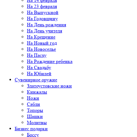
На 14 февраля
На 23 февраля
На Выпускной
На Годовщину
На День рождения
На День учителя
На Крещение
На Новый год
На Новоселье
На Пасху
На Рождение ребенка
На Свадьбу
На Юбилей
Сувенирное оружие
Златоустовские ножи
Кинжалы
Ножи
Сабли
Топоры
Шашки
Молитвы
Бизнес подарки
Боссу