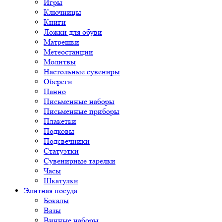
Игры
Ключницы
Книги
Ложки для обуви
Матрешки
Метеостанции
Молитвы
Настольные сувениры
Обереги
Панно
Письменные наборы
Письменные приборы
Плакетки
Подковы
Подсвечники
Статуэтки
Сувенирные тарелки
Часы
Шкатулки
Элитная посуда
Бокалы
Вазы
Винные наборы