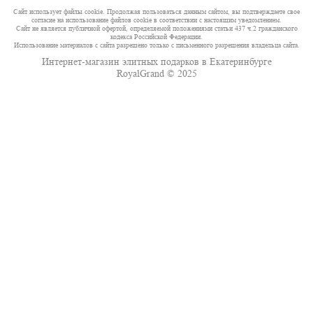
Сайт использует файлы cookie. Продолжая пользоваться данным сайтом, вы подтверждаете свое
согласие на использование файлов cookie в соответствии с настоящим уведомлением.
Сайт не является публичной офертой, определяемой положениями статьи 437 ч.2 гражданского
кодекса Российской Федерации.
Использование материалов с сайта разрешено только с письменного разрешения владельца сайта.
Интернет-магазин элитных подарков в Екатеринбурге
RoyalGrand © 2025