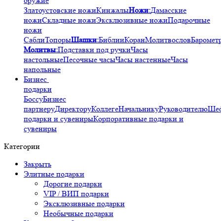
оружие
Златоустовские ножи
Кинжалы
Ножи:
Дамасские
ножи
Складные ножи
Эксклюзивные ножи
Подарочные
ножи
Сабли
Топоры
Шашки:
Библии
Коран
Молитвослов
Баромет
Молитвы:
Подставки под ручки
Часы
настольные
Песочные часы
Часы настенные
Часы
напольные
Бизнес
подарки
Боссу
Бизнес
партнеру
Директору
Коллеге
Начальнику
Руководителю
Ше
подарки и сувениры
Корпоративные подарки и
сувениры
Категории
Закрыть
Элитные подарки
Дорогие подарки
VIP / ВИП подарки
Эксклюзивные подарки
Необычные подарки