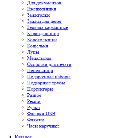
Для документов
Ежедневники
Зажигалки
Зажим для денег
Зеркала карманные
Карандашница
Колокольчики
Кошельки
Лупы
Медальоны
Оснастки для печати
Пепельница
Подарочные наборы
Подзорные трубы
Портсигары
Разное
Ремни
Ручки
Флешки USB
Фляжки
Часы наручные
Каталог