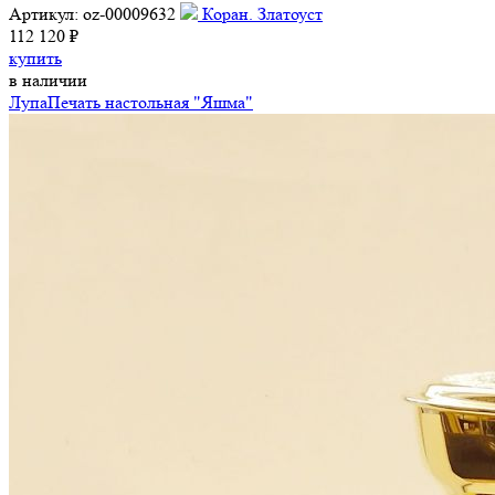
Артикул: oz-00009632
Коран. Златоуст
112 120 ₽
купить
в наличии
Лупа
Печать настольная "Яшма"