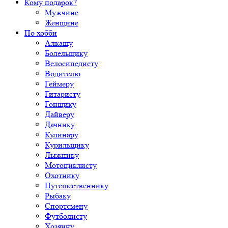
Кому подарок?
Мужчине
Женщине
По хобби
Алкашу
Болельщику
Велосипедисту
Водителю
Геймеру
Гитаристу
Гонщику
Дайверу
Дачнику
Кулинару
Курильщику
Лыжнику
Мотоциклисту
Охотнику
Путешественнику
Рыбаку
Спортсмену
Футболисту
Хозяину