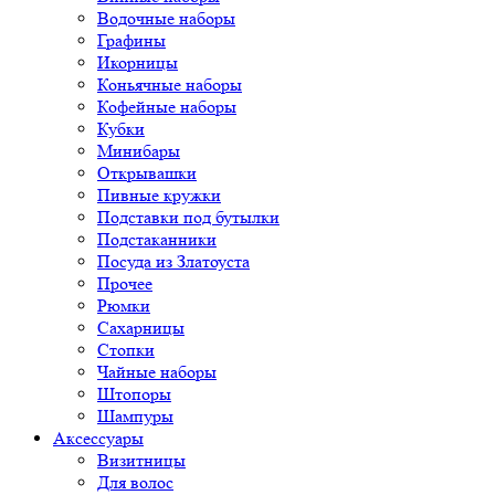
Водочные наборы
Графины
Икорницы
Коньячные наборы
Кофейные наборы
Кубки
Минибары
Открывашки
Пивные кружки
Подставки под бутылки
Подстаканники
Посуда из Златоуста
Прочее
Рюмки
Сахарницы
Стопки
Чайные наборы
Штопоры
Шампуры
Аксессуары
Визитницы
Для волос