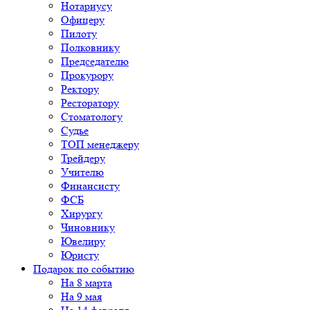
Нотариусу
Офицеру
Пилоту
Полковнику
Председателю
Прокурору
Ректору
Ресторатору
Стоматологу
Судье
ТОП менеджеру
Трейдеру
Учителю
Финансисту
ФСБ
Хирургу
Чиновнику
Ювелиру
Юристу
Подарок по событию
На 8 марта
На 9 мая