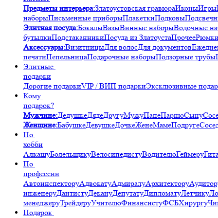
Предметы интерьера:
Златоустовская гравюра
Иконы
Игры
наборы
Письменные приборы
Плакетки
Подковы
Подсвечн
Элитная посуда:
Бокалы
Вазы
Винные наборы
Водочные н
бутылки
Подстаканники
Посуда из Златоуста
Прочее
Рюмк
Аксессуары:
Визитницы
Для волос
Для документов
Ежедне
печати
Пепельница
Подарочные наборы
Подзорные трубы
Элитные
подарки
Дорогие подарки
VIP / ВИП подарки
Эксклюзивные пода
Кому
подарок?
Мужчине:
Дедушке
Дяде
Другу
Мужу
Папе
Парню
Сыну
Сос
Женщине:
Бабушке
Девушке
Дочке
Жене
Маме
Подруге
Сосе
По
хобби
Алкашу
Болельщику
Велосипедисту
Водителю
Геймеру
Гит
По
профессии
Автоинспектору
Адвокату
Адмиралу
Архитектору
Аудитор
инженеру
Дантисту
Декану
Депутату
Дипломату
Летчику
Ло
менеджеру
Трейдеру
Учителю
Финансисту
ФСБ
Хирургу
Чи
Подарок