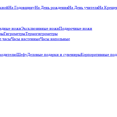
кной
На Годовщину
На День рождения
На День учителя
На Креще
адные ножи
Эксклюзивные ножи
Подарочные ножи
ры
Гигрометры
Термогигрометры
е часы
Часы настенные
Часы напольные
водителю
Шефу
Деловые подарки и сувениры
Корпоративные под