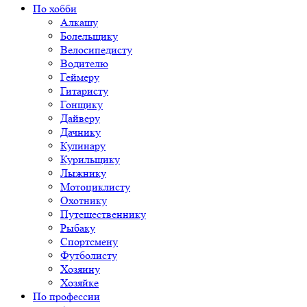
По хобби
Алкашу
Болельщику
Велосипедисту
Водителю
Геймеру
Гитаристу
Гонщику
Дайверу
Дачнику
Кулинару
Курильщику
Лыжнику
Мотоциклисту
Охотнику
Путешественнику
Рыбаку
Спортсмену
Футболисту
Хозяину
Хозяйке
По профессии