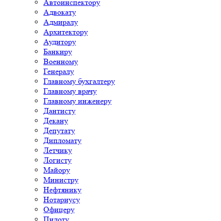
Автоинспектору
Адвокату
Адмиралу
Архитектору
Аудитору
Банкиру
Военному
Генералу
Главному бухгалтеру
Главному врачу
Главному инженеру
Дантисту
Декану
Депутату
Дипломату
Летчику
Логисту
Майору
Министру
Нефтянику
Нотариусу
Офицеру
Пилоту