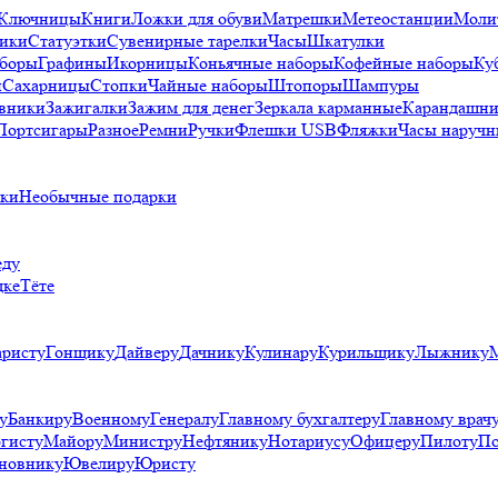
Ключницы
Книги
Ложки для обуви
Матрешки
Метеостанции
Моли
ики
Статуэтки
Сувенирные тарелки
Часы
Шкатулки
аборы
Графины
Икорницы
Коньячные наборы
Кофейные наборы
Ку
и
Сахарницы
Стопки
Чайные наборы
Штопоры
Шампуры
вники
Зажигалки
Зажим для денег
Зеркала карманные
Карандашни
Портсигары
Разное
Ремни
Ручки
Флешки USB
Фляжки
Часы наручн
рки
Необычные подарки
еду
дке
Тёте
аристу
Гонщику
Дайверу
Дачнику
Кулинару
Курильщику
Лыжнику
у
Банкиру
Военному
Генералу
Главному бухгалтеру
Главному врач
гисту
Майору
Министру
Нефтянику
Нотариусу
Офицеру
Пилоту
По
новнику
Ювелиру
Юристу