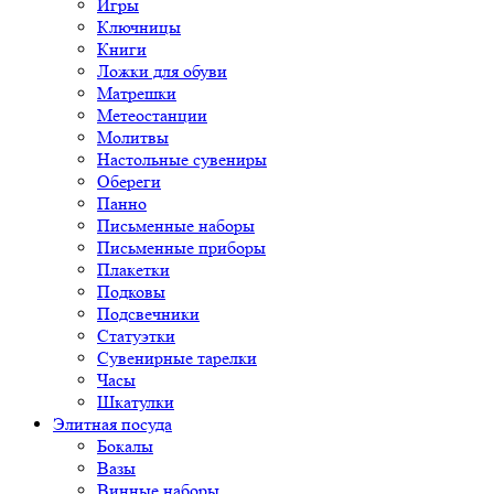
Игры
Ключницы
Книги
Ложки для обуви
Матрешки
Метеостанции
Молитвы
Настольные сувениры
Обереги
Панно
Письменные наборы
Письменные приборы
Плакетки
Подковы
Подсвечники
Статуэтки
Сувенирные тарелки
Часы
Шкатулки
Элитная посуда
Бокалы
Вазы
Винные наборы