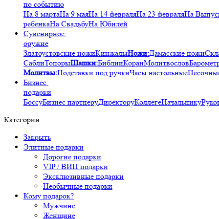
по событию
На 8 марта
На 9 мая
На 14 февраля
На 23 февраля
На Выпус
ребенка
На Свадьбу
На Юбилей
Сувенирное
оружие
Златоустовские ножи
Кинжалы
Ножи:
Дамасские ножи
Скл
Сабли
Топоры
Шашки:
Библии
Коран
Молитвослов
Баромет
Молитвы:
Подставки под ручки
Часы настольные
Песочны
Бизнес
подарки
Боссу
Бизнес партнеру
Директору
Коллеге
Начальнику
Руко
Категории
Закрыть
Элитные подарки
Дорогие подарки
VIP / ВИП подарки
Эксклюзивные подарки
Необычные подарки
Кому подарок?
Мужчине
Женщине