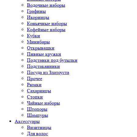
Водочные наборы
Графины
Икорницы
Коньячные наборы
Кофейные наборы
Кубки
Минибары
Открывашки
Пивные кружки
Подставки под бутылки
Подстаканники
Посуда из Златоуста
Прочее
Рюмки
Сахарницы
Стопки
Чайные наборы
Штопоры
Шампуры
Аксессуары
Визитницы
Для волос