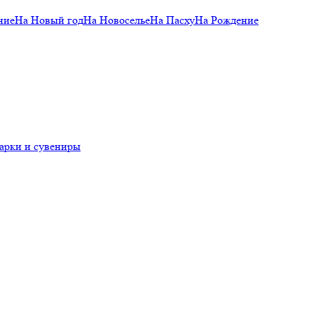
ние
На Новый год
На Новоселье
На Пасху
На Рождение
арки и сувениры