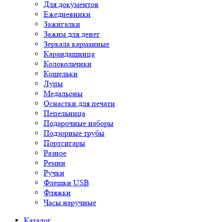
Для документов
Ежедневники
Зажигалки
Зажим для денег
Зеркала карманные
Карандашница
Колокольчики
Кошельки
Лупы
Медальоны
Оснастки для печати
Пепельница
Подарочные наборы
Подзорные трубы
Портсигары
Разное
Ремни
Ручки
Флешки USB
Фляжки
Часы наручные
Каталог