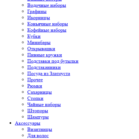
Водочные наборы
Графины
Икорницы
Коньячные наборы
Кофейные наборы
Кубки
Минибары
Открывашки
Пивные кружки
Подставки под бутылки
Подстаканники
Посуда из Златоуста
Прочее
Рюмки
Сахарницы
Стопки
Чайные наборы
Штопоры
Шампуры
Аксессуары
Визитницы
Для волос