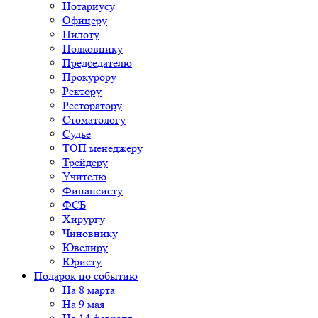
Нотариусу
Офицеру
Пилоту
Полковнику
Председателю
Прокурору
Ректору
Ресторатору
Стоматологу
Судье
ТОП менеджеру
Трейдеру
Учителю
Финансисту
ФСБ
Хирургу
Чиновнику
Ювелиру
Юристу
Подарок по событию
На 8 марта
На 9 мая