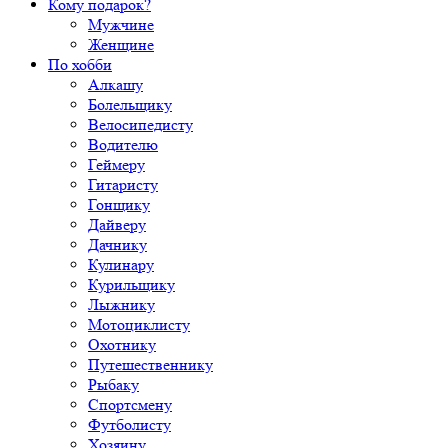
Кому подарок?
Мужчине
Женщине
По хобби
Алкашу
Болельщику
Велосипедисту
Водителю
Геймеру
Гитаристу
Гонщику
Дайверу
Дачнику
Кулинару
Курильщику
Лыжнику
Мотоциклисту
Охотнику
Путешественнику
Рыбаку
Спортсмену
Футболисту
Хозяину