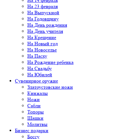
На 14 февраля
На 23 февраля
На Выпускной
На Годовщину
На День рождения
На День учителя
На Крещение
На Новый год
На Новоселье
На Пасху
На Рождение ребенка
На Свадьбу
На Юбилей
Сувенирное оружие
Златоустовские ножи
Кинжалы
Ножи
Сабли
Топоры
Шашки
Молитвы
Бизнес подарки
Боссу