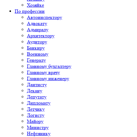
Хозяйке
По профессии
Автоинспектору
Адвокату
Адмиралу
Архитектору
Аудитору
Банкиру
Военному
Генералу
Главному бухгалтеру
Главному врачу
Главному инженеру
Дантисту
Декану
Депутату
Дипломату
Летчику
Логисту
Майору
Министру
Нефтянику