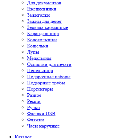
Для документов
Ежедневники
Зажигалки
Зажим для денег
Зеркала карманные
Карандашница
Колокольчики
Кошельки
Лупы
Медальоны
Оснастки для печати
Пепельница
Подарочные наборы
Подзорные трубы
Портсигары
Разное
Ремни
Ручки
Флешки USB
Фляжки
Часы наручные
Каталог