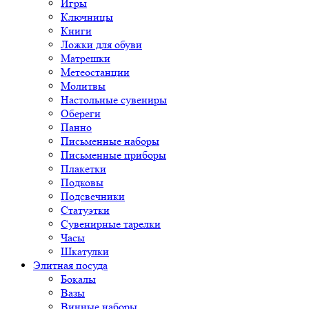
Игры
Ключницы
Книги
Ложки для обуви
Матрешки
Метеостанции
Молитвы
Настольные сувениры
Обереги
Панно
Письменные наборы
Письменные приборы
Плакетки
Подковы
Подсвечники
Статуэтки
Сувенирные тарелки
Часы
Шкатулки
Элитная посуда
Бокалы
Вазы
Винные наборы