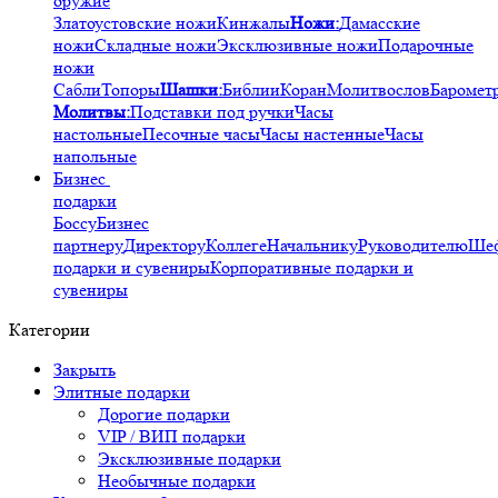
оружие
Златоустовские ножи
Кинжалы
Ножи:
Дамасские
ножи
Складные ножи
Эксклюзивные ножи
Подарочные
ножи
Сабли
Топоры
Шашки:
Библии
Коран
Молитвослов
Баромет
Молитвы:
Подставки под ручки
Часы
настольные
Песочные часы
Часы настенные
Часы
напольные
Бизнес
подарки
Боссу
Бизнес
партнеру
Директору
Коллеге
Начальнику
Руководителю
Ше
подарки и сувениры
Корпоративные подарки и
сувениры
Категории
Закрыть
Элитные подарки
Дорогие подарки
VIP / ВИП подарки
Эксклюзивные подарки
Необычные подарки