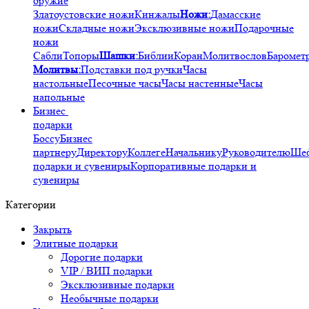
оружие
Златоустовские ножи
Кинжалы
Ножи:
Дамасские
ножи
Складные ножи
Эксклюзивные ножи
Подарочные
ножи
Сабли
Топоры
Шашки:
Библии
Коран
Молитвослов
Баромет
Молитвы:
Подставки под ручки
Часы
настольные
Песочные часы
Часы настенные
Часы
напольные
Бизнес
подарки
Боссу
Бизнес
партнеру
Директору
Коллеге
Начальнику
Руководителю
Ше
подарки и сувениры
Корпоративные подарки и
сувениры
Категории
Закрыть
Элитные подарки
Дорогие подарки
VIP / ВИП подарки
Эксклюзивные подарки
Необычные подарки