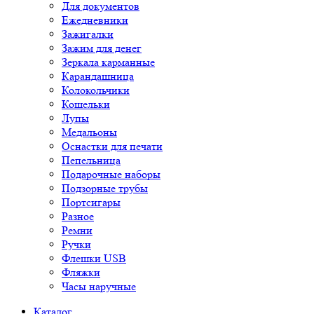
Для документов
Ежедневники
Зажигалки
Зажим для денег
Зеркала карманные
Карандашница
Колокольчики
Кошельки
Лупы
Медальоны
Оснастки для печати
Пепельница
Подарочные наборы
Подзорные трубы
Портсигары
Разное
Ремни
Ручки
Флешки USB
Фляжки
Часы наручные
Каталог