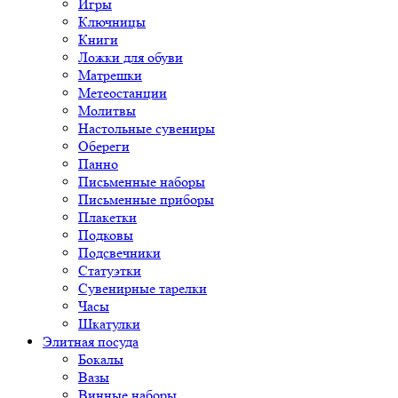
Игры
Ключницы
Книги
Ложки для обуви
Матрешки
Метеостанции
Молитвы
Настольные сувениры
Обереги
Панно
Письменные наборы
Письменные приборы
Плакетки
Подковы
Подсвечники
Статуэтки
Сувенирные тарелки
Часы
Шкатулки
Элитная посуда
Бокалы
Вазы
Винные наборы