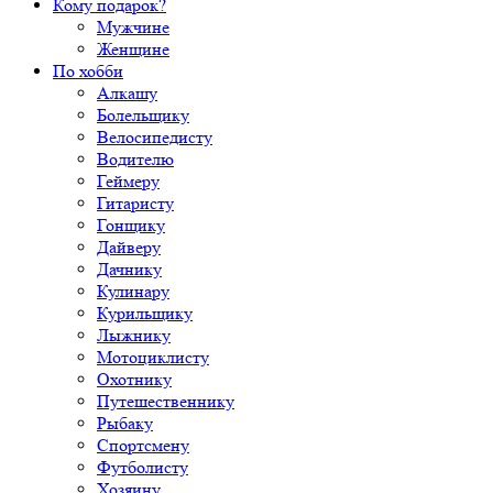
Кому подарок?
Мужчине
Женщине
По хобби
Алкашу
Болельщику
Велосипедисту
Водителю
Геймеру
Гитаристу
Гонщику
Дайверу
Дачнику
Кулинару
Курильщику
Лыжнику
Мотоциклисту
Охотнику
Путешественнику
Рыбаку
Спортсмену
Футболисту
Хозяину