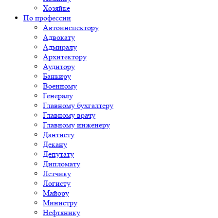
Хозяйке
По профессии
Автоинспектору
Адвокату
Адмиралу
Архитектору
Аудитору
Банкиру
Военному
Генералу
Главному бухгалтеру
Главному врачу
Главному инженеру
Дантисту
Декану
Депутату
Дипломату
Летчику
Логисту
Майору
Министру
Нефтянику