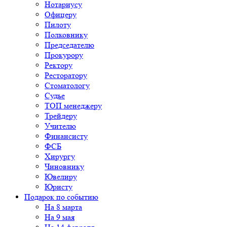
Нотариусу
Офицеру
Пилоту
Полковнику
Председателю
Прокурору
Ректору
Ресторатору
Стоматологу
Судье
ТОП менеджеру
Трейдеру
Учителю
Финансисту
ФСБ
Хирургу
Чиновнику
Ювелиру
Юристу
Подарок по событию
На 8 марта
На 9 мая