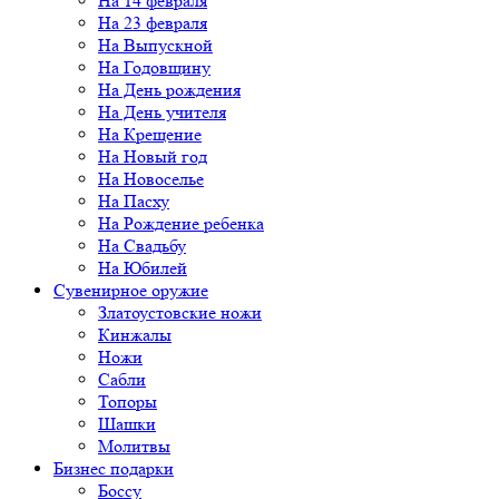
На 14 февраля
На 23 февраля
На Выпускной
На Годовщину
На День рождения
На День учителя
На Крещение
На Новый год
На Новоселье
На Пасху
На Рождение ребенка
На Свадьбу
На Юбилей
Сувенирное оружие
Златоустовские ножи
Кинжалы
Ножи
Сабли
Топоры
Шашки
Молитвы
Бизнес подарки
Боссу