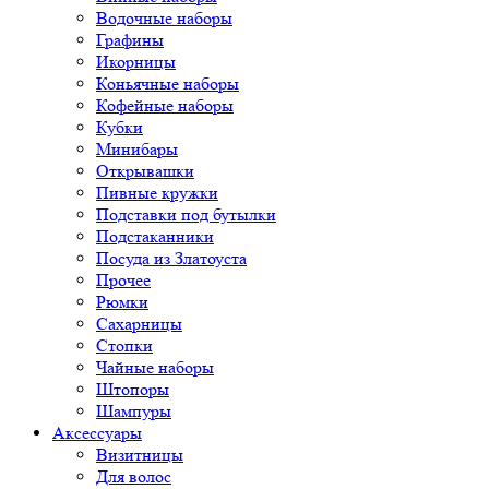
Водочные наборы
Графины
Икорницы
Коньячные наборы
Кофейные наборы
Кубки
Минибары
Открывашки
Пивные кружки
Подставки под бутылки
Подстаканники
Посуда из Златоуста
Прочее
Рюмки
Сахарницы
Стопки
Чайные наборы
Штопоры
Шампуры
Аксессуары
Визитницы
Для волос