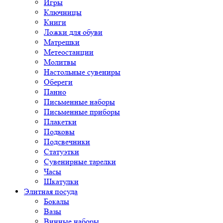
Игры
Ключницы
Книги
Ложки для обуви
Матрешки
Метеостанции
Молитвы
Настольные сувениры
Обереги
Панно
Письменные наборы
Письменные приборы
Плакетки
Подковы
Подсвечники
Статуэтки
Сувенирные тарелки
Часы
Шкатулки
Элитная посуда
Бокалы
Вазы
Винные наборы