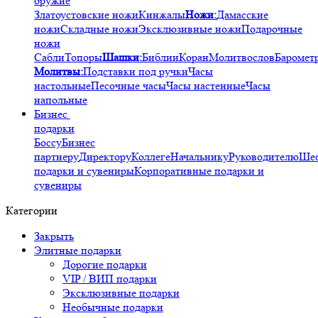
оружие
Златоустовские ножи
Кинжалы
Ножи:
Дамасские
ножи
Складные ножи
Эксклюзивные ножи
Подарочные
ножи
Сабли
Топоры
Шашки:
Библии
Коран
Молитвослов
Баромет
Молитвы:
Подставки под ручки
Часы
настольные
Песочные часы
Часы настенные
Часы
напольные
Бизнес
подарки
Боссу
Бизнес
партнеру
Директору
Коллеге
Начальнику
Руководителю
Ше
подарки и сувениры
Корпоративные подарки и
сувениры
Категории
Закрыть
Элитные подарки
Дорогие подарки
VIP / ВИП подарки
Эксклюзивные подарки
Необычные подарки