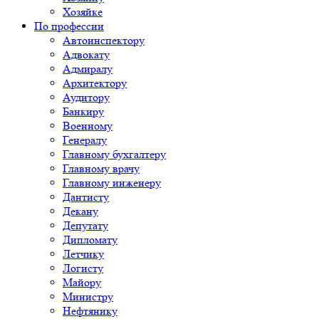
Хозяйке
По профессии
Автоинспектору
Адвокату
Адмиралу
Архитектору
Аудитору
Банкиру
Военному
Генералу
Главному бухгалтеру
Главному врачу
Главному инженеру
Дантисту
Декану
Депутату
Дипломату
Летчику
Логисту
Майору
Министру
Нефтянику