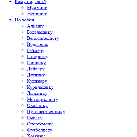
Кому подарок?
Мужчине
Женщине
По хобби
Алкашу
Болельщику
Велосипедисту
Водителю
Геймеру
Гитаристу
Гонщику
Дайверу
Дачнику
Кулинару
Курильщику
Лыжнику
Мотоциклисту
Охотнику
Путешественнику
Рыбаку
Спортсмену
Футболисту
Хозяину