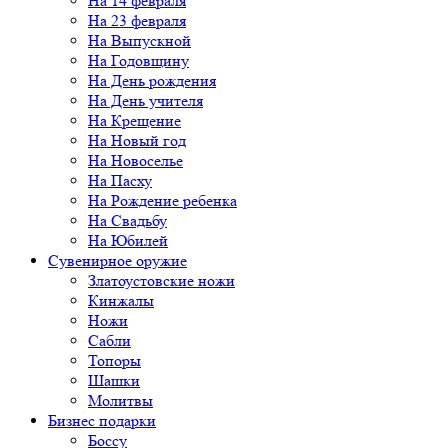
На 14 февраля
На 23 февраля
На Выпускной
На Годовщину
На День рождения
На День учителя
На Крещение
На Новый год
На Новоселье
На Пасху
На Рождение ребенка
На Свадьбу
На Юбилей
Сувенирное оружие
Златоустовские ножи
Кинжалы
Ножи
Сабли
Топоры
Шашки
Молитвы
Бизнес подарки
Боссу