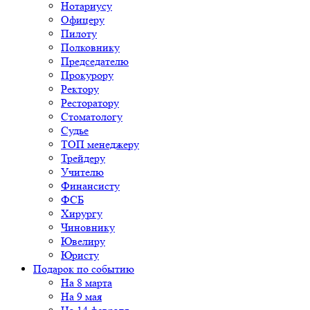
Нотариусу
Офицеру
Пилоту
Полковнику
Председателю
Прокурору
Ректору
Ресторатору
Стоматологу
Судье
ТОП менеджеру
Трейдеру
Учителю
Финансисту
ФСБ
Хирургу
Чиновнику
Ювелиру
Юристу
Подарок по событию
На 8 марта
На 9 мая