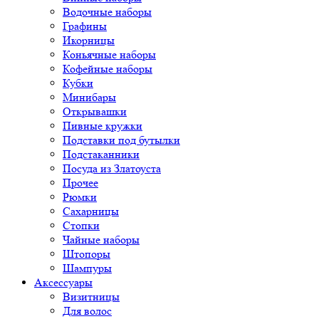
Водочные наборы
Графины
Икорницы
Коньячные наборы
Кофейные наборы
Кубки
Минибары
Открывашки
Пивные кружки
Подставки под бутылки
Подстаканники
Посуда из Златоуста
Прочее
Рюмки
Сахарницы
Стопки
Чайные наборы
Штопоры
Шампуры
Аксессуары
Визитницы
Для волос