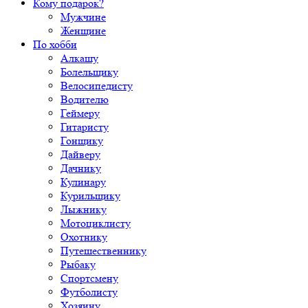
Кому подарок?
Мужчине
Женщине
По хобби
Алкашу
Болельщику
Велосипедисту
Водителю
Геймеру
Гитаристу
Гонщику
Дайверу
Дачнику
Кулинару
Курильщику
Лыжнику
Мотоциклисту
Охотнику
Путешественнику
Рыбаку
Спортсмену
Футболисту
Хозяину