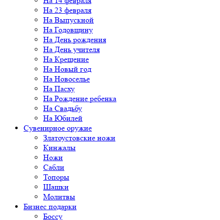
На 14 февраля
На 23 февраля
На Выпускной
На Годовщину
На День рождения
На День учителя
На Крещение
На Новый год
На Новоселье
На Пасху
На Рождение ребенка
На Свадьбу
На Юбилей
Сувенирное оружие
Златоустовские ножи
Кинжалы
Ножи
Сабли
Топоры
Шашки
Молитвы
Бизнес подарки
Боссу