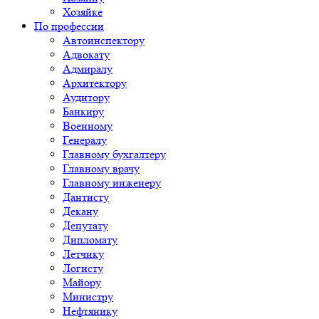
Хозяйке
По профессии
Автоинспектору
Адвокату
Адмиралу
Архитектору
Аудитору
Банкиру
Военному
Генералу
Главному бухгалтеру
Главному врачу
Главному инженеру
Дантисту
Декану
Депутату
Дипломату
Летчику
Логисту
Майору
Министру
Нефтянику