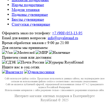
Нарды подарочные
Модели техники
Подковы сувенирные
Бюсты сувенирные
Статуэтки сувенирные
Оформить заказ по телефону:
+7 (908) 053-13-95
Email для ваших вопросов:
info@royalgrand.ru
Время обработки заказов:
с 9:00 до 21:00
Для оплаты мы принимаем:
Привезем сами или доставим:
Ищите нас в соц.сетях
Сайт использует файлы cookie. Продолжая пользоваться данным сайтом, вы подтверждаете свое
согласие на использование файлов cookie в соответствии с настоящим уведомлением.
Сайт не является публичной офертой, определяемой положениями статьи 437 ч.2 гражданского
кодекса Российской Федерации.
Использование материалов с сайта разрешено только с письменного разрешения владельца сайта.
Интернет-магазин элитных подарков в Екатеринбурге
RoyalGrand © 2025