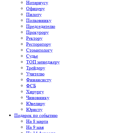
Нотариусу
Офицеру
Пилоту
Полковнику
Председателю
Прокурору
Ректору
Ресторатору
Стоматологу
Судье
ТОП менеджеру
Трейдеру
Учителю
Финансисту
ФСБ
Хирургу
Чиновнику
Ювелиру
Юристу
Подарок по событию
На 8 марта
На 9 мая