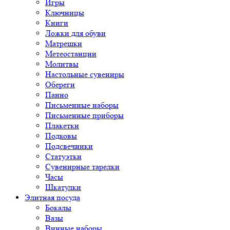
Игры
Ключницы
Книги
Ложки для обуви
Матрешки
Метеостанции
Молитвы
Настольные сувениры
Обереги
Панно
Письменные наборы
Письменные приборы
Плакетки
Подковы
Подсвечники
Статуэтки
Сувенирные тарелки
Часы
Шкатулки
Элитная посуда
Бокалы
Вазы
Винные наборы