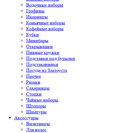
Водочные наборы
Графины
Икорницы
Коньячные наборы
Кофейные наборы
Кубки
Минибары
Открывашки
Пивные кружки
Подставки под бутылки
Подстаканники
Посуда из Златоуста
Прочее
Рюмки
Сахарницы
Стопки
Чайные наборы
Штопоры
Шампуры
Аксессуары
Визитницы
Для волос