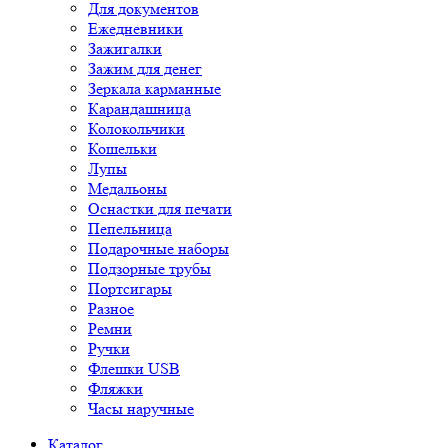
Для документов
Ежедневники
Зажигалки
Зажим для денег
Зеркала карманные
Карандашница
Колокольчики
Кошельки
Лупы
Медальоны
Оснастки для печати
Пепельница
Подарочные наборы
Подзорные трубы
Портсигары
Разное
Ремни
Ручки
Флешки USB
Фляжки
Часы наручные
Каталог