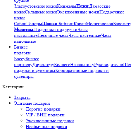
оружие
Златоустовские ножи
Кинжалы
Ножи:
Дамасские
ножи
Складные ножи
Эксклюзивные ножи
Подарочные
ножи
Сабли
Топоры
Шашки:
Библии
Коран
Молитвослов
Баромет
Молитвы:
Подставки под ручки
Часы
настольные
Песочные часы
Часы настенные
Часы
напольные
Бизнес
подарки
Боссу
Бизнес
партнеру
Директору
Коллеге
Начальнику
Руководителю
Ше
подарки и сувениры
Корпоративные подарки и
сувениры
Категории
Закрыть
Элитные подарки
Дорогие подарки
VIP / ВИП подарки
Эксклюзивные подарки
Необычные подарки