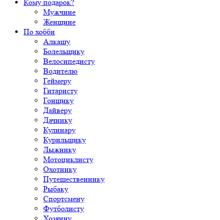
Кому подарок?
Мужчине
Женщине
По хобби
Алкашу
Болельщику
Велосипедисту
Водителю
Геймеру
Гитаристу
Гонщику
Дайверу
Дачнику
Кулинару
Курильщику
Лыжнику
Мотоциклисту
Охотнику
Путешественнику
Рыбаку
Спортсмену
Футболисту
Хозяину