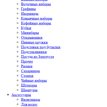
Водочные наборы
Графины
Икорницы
Коньячные наборы
Кофейные наборы
Кубки
Минибары
Открывашки
Пивные кружки
Подставки под бутылки
Подстаканники
Посуда из Златоуста
Прочее
Рюмки
Сахарницы
Стопки
Чайные наборы
Штопоры
Шампуры
Аксессуары
Визитницы
Для волос