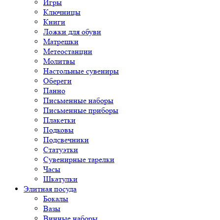
Игры
Ключницы
Книги
Ложки для обуви
Матрешки
Метеостанции
Молитвы
Настольные сувениры
Обереги
Панно
Письменные наборы
Письменные приборы
Плакетки
Подковы
Подсвечники
Статуэтки
Сувенирные тарелки
Часы
Шкатулки
Элитная посуда
Бокалы
Вазы
Винные наборы