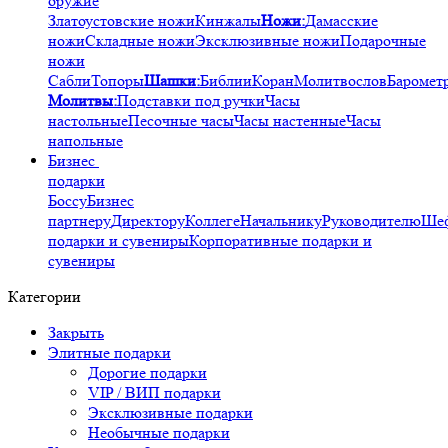
оружие
Златоустовские ножи
Кинжалы
Ножи:
Дамасские
ножи
Складные ножи
Эксклюзивные ножи
Подарочные
ножи
Сабли
Топоры
Шашки:
Библии
Коран
Молитвослов
Баромет
Молитвы:
Подставки под ручки
Часы
настольные
Песочные часы
Часы настенные
Часы
напольные
Бизнес
подарки
Боссу
Бизнес
партнеру
Директору
Коллеге
Начальнику
Руководителю
Ше
подарки и сувениры
Корпоративные подарки и
сувениры
Категории
Закрыть
Элитные подарки
Дорогие подарки
VIP / ВИП подарки
Эксклюзивные подарки
Необычные подарки