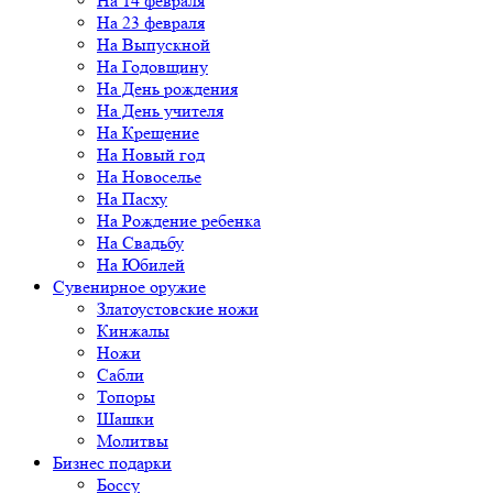
На 14 февраля
На 23 февраля
На Выпускной
На Годовщину
На День рождения
На День учителя
На Крещение
На Новый год
На Новоселье
На Пасху
На Рождение ребенка
На Свадьбу
На Юбилей
Сувенирное оружие
Златоустовские ножи
Кинжалы
Ножи
Сабли
Топоры
Шашки
Молитвы
Бизнес подарки
Боссу