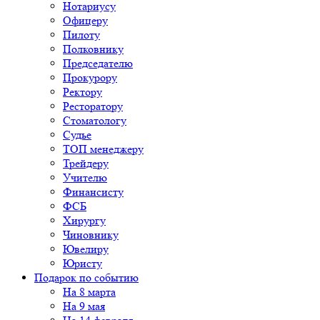
Нотариусу
Офицеру
Пилоту
Полковнику
Председателю
Прокурору
Ректору
Ресторатору
Стоматологу
Судье
ТОП менеджеру
Трейдеру
Учителю
Финансисту
ФСБ
Хирургу
Чиновнику
Ювелиру
Юристу
Подарок по событию
На 8 марта
На 9 мая