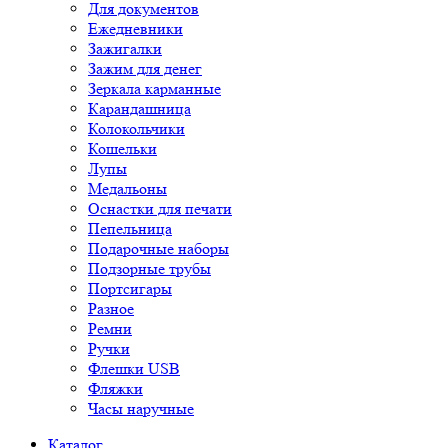
Для документов
Ежедневники
Зажигалки
Зажим для денег
Зеркала карманные
Карандашница
Колокольчики
Кошельки
Лупы
Медальоны
Оснастки для печати
Пепельница
Подарочные наборы
Подзорные трубы
Портсигары
Разное
Ремни
Ручки
Флешки USB
Фляжки
Часы наручные
Каталог