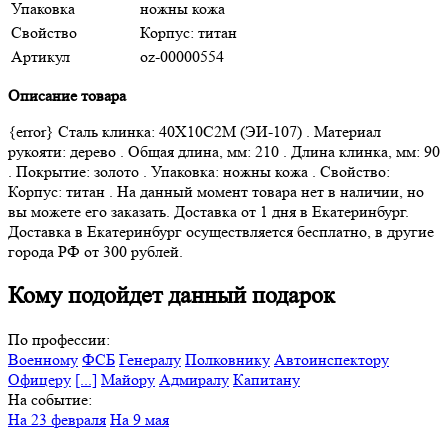
Упаковка
ножны кожа
Свойство
Корпус: титан
Артикул
oz-00000554
Описание товара
{error} Сталь клинка: 40Х10С2М (ЭИ-107) . Материал
рукояти: дерево . Общая длина, мм: 210 . Длина клинка, мм: 90
. Покрытие: золото . Упаковка: ножны кожа . Свойство:
Корпус: титан . На данный момент товара нет в наличии, но
вы можете его заказать. Доставка от 1 дня в Екатеринбург.
Доставка в Екатеринбург осуществляется бесплатно, в другие
города РФ от 300 рублей.
Кому подойдет данный подарок
По профессии:
Военному
ФСБ
Генералу
Полковнику
Автоинспектору
Офицеру
[...]
Майору
Адмиралу
Капитану
На событие:
На 23 февраля
На 9 мая