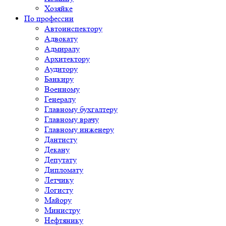
Хозяйке
По профессии
Автоинспектору
Адвокату
Адмиралу
Архитектору
Аудитору
Банкиру
Военному
Генералу
Главному бухгалтеру
Главному врачу
Главному инженеру
Дантисту
Декану
Депутату
Дипломату
Летчику
Логисту
Майору
Министру
Нефтянику