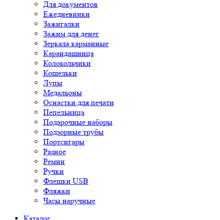
Для документов
Ежедневники
Зажигалки
Зажим для денег
Зеркала карманные
Карандашница
Колокольчики
Кошельки
Лупы
Медальоны
Оснастки для печати
Пепельница
Подарочные наборы
Подзорные трубы
Портсигары
Разное
Ремни
Ручки
Флешки USB
Фляжки
Часы наручные
Каталог