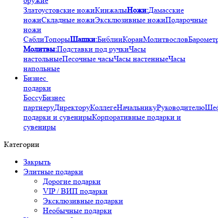
оружие
Златоустовские ножи
Кинжалы
Ножи:
Дамасские
ножи
Складные ножи
Эксклюзивные ножи
Подарочные
ножи
Сабли
Топоры
Шашки:
Библии
Коран
Молитвослов
Баромет
Молитвы:
Подставки под ручки
Часы
настольные
Песочные часы
Часы настенные
Часы
напольные
Бизнес
подарки
Боссу
Бизнес
партнеру
Директору
Коллеге
Начальнику
Руководителю
Ше
подарки и сувениры
Корпоративные подарки и
сувениры
Категории
Закрыть
Элитные подарки
Дорогие подарки
VIP / ВИП подарки
Эксклюзивные подарки
Необычные подарки