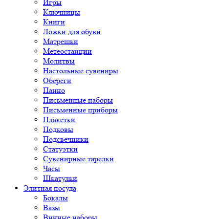
Игры
Ключницы
Книги
Ложки для обуви
Матрешки
Метеостанции
Молитвы
Настольные сувениры
Обереги
Панно
Письменные наборы
Письменные приборы
Плакетки
Подковы
Подсвечники
Статуэтки
Сувенирные тарелки
Часы
Шкатулки
Элитная посуда
Бокалы
Вазы
Винные наборы