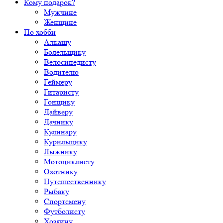
Кому подарок?
Мужчине
Женщине
По хобби
Алкашу
Болельщику
Велосипедисту
Водителю
Геймеру
Гитаристу
Гонщику
Дайверу
Дачнику
Кулинару
Курильщику
Лыжнику
Мотоциклисту
Охотнику
Путешественнику
Рыбаку
Спортсмену
Футболисту
Хозяину