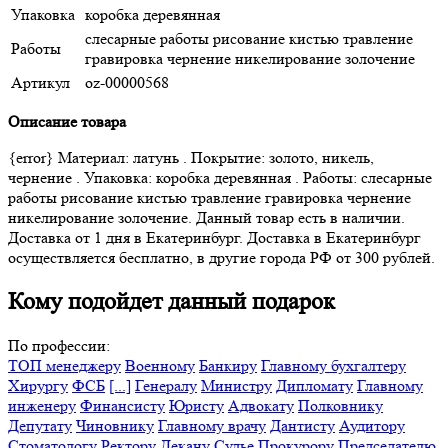
Упаковка
коробка деревянная
слесарные работы рисование кистью травление
Работы
гравировка чернение никелирование золочение
Артикул
oz-00000568
Описание товара
{error} Материал: латунь . Покрытие: золото, никель,
чернение . Упаковка: коробка деревянная . Работы: слесарные
работы рисование кистью травление гравировка чернение
никелирование золочение. Данный товар есть в наличии.
Доставка от 1 дня в Екатеринбург. Доставка в Екатеринбург
осуществляется бесплатно, в другие города РФ от 300 рублей.
Кому подойдет данный подарок
По профессии:
ТОП менеджеру
Военному
Банкиру
Главному бухгалтеру
Хирургу
ФСБ
[...]
Генералу
Министру
Дипломату
Главному
инженеру
Финансисту
Юристу
Адвокату
Полковнику
Депутату
Чиновнику
Главному врачу
Дантисту
Аудитору
Стоматологу
Ректору
Декану
Судье
Прокурору
Председателю