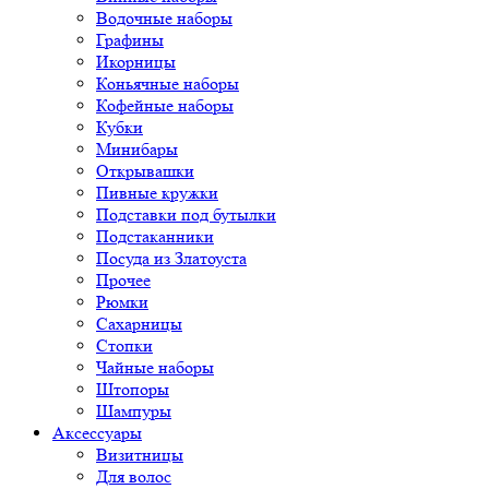
Водочные наборы
Графины
Икорницы
Коньячные наборы
Кофейные наборы
Кубки
Минибары
Открывашки
Пивные кружки
Подставки под бутылки
Подстаканники
Посуда из Златоуста
Прочее
Рюмки
Сахарницы
Стопки
Чайные наборы
Штопоры
Шампуры
Аксессуары
Визитницы
Для волос