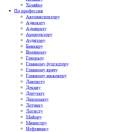
Хозяйке
По профессии
Автоинспектору
Адвокату
Адмиралу
Архитектору
Аудитору
Банкиру
Военному
Генералу
Главному бухгалтеру
Главному врачу
Главному инженеру
Дантисту
Декану
Депутату
Дипломату
Летчику
Логисту
Майору
Министру
Нефтянику