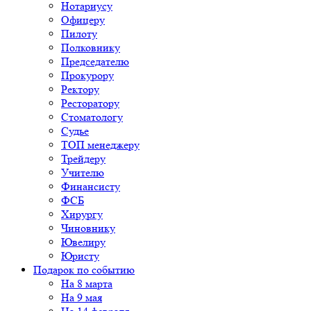
Нотариусу
Офицеру
Пилоту
Полковнику
Председателю
Прокурору
Ректору
Ресторатору
Стоматологу
Судье
ТОП менеджеру
Трейдеру
Учителю
Финансисту
ФСБ
Хирургу
Чиновнику
Ювелиру
Юристу
Подарок по событию
На 8 марта
На 9 мая