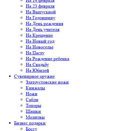
На 14 февраля
На 23 февраля
На Выпускной
На Годовщину
На День рождения
На День учителя
На Крещение
На Новый год
На Новоселье
На Пасху
На Рождение ребенка
На Свадьбу
На Юбилей
Сувенирное оружие
Златоустовские ножи
Кинжалы
Ножи
Сабли
Топоры
Шашки
Молитвы
Бизнес подарки
Боссу