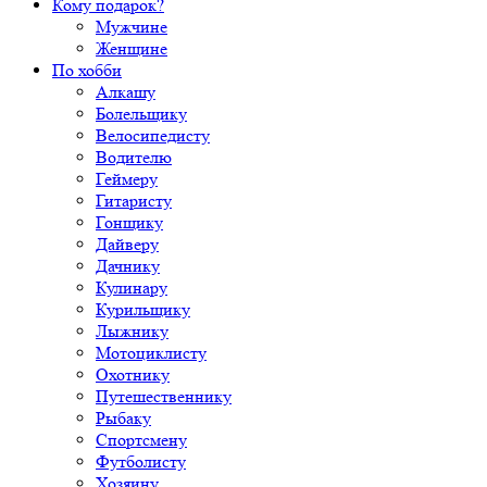
Кому подарок?
Мужчине
Женщине
По хобби
Алкашу
Болельщику
Велосипедисту
Водителю
Геймеру
Гитаристу
Гонщику
Дайверу
Дачнику
Кулинару
Курильщику
Лыжнику
Мотоциклисту
Охотнику
Путешественнику
Рыбаку
Спортсмену
Футболисту
Хозяину