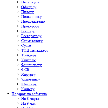
Нотариусу
Офицеру
Пилоту
Полковнику
Председателю
Прокурору
Ректору
Ресторатору
Стоматологу
Судье
ТОП менеджеру
Трейдеру
Учителю
Финансисту
ФСБ
Хирургу
Чиновнику
Ювелиру
Юристу
Подарок по событию
На 8 марта
На 9 мая