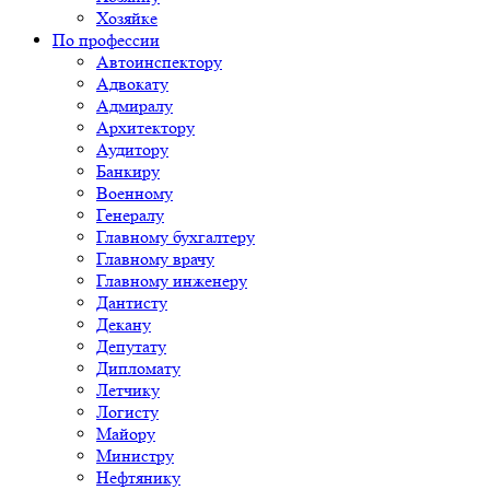
Хозяйке
По профессии
Автоинспектору
Адвокату
Адмиралу
Архитектору
Аудитору
Банкиру
Военному
Генералу
Главному бухгалтеру
Главному врачу
Главному инженеру
Дантисту
Декану
Депутату
Дипломату
Летчику
Логисту
Майору
Министру
Нефтянику