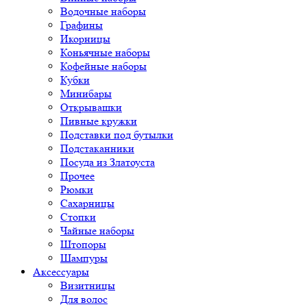
Водочные наборы
Графины
Икорницы
Коньячные наборы
Кофейные наборы
Кубки
Минибары
Открывашки
Пивные кружки
Подставки под бутылки
Подстаканники
Посуда из Златоуста
Прочее
Рюмки
Сахарницы
Стопки
Чайные наборы
Штопоры
Шампуры
Аксессуары
Визитницы
Для волос