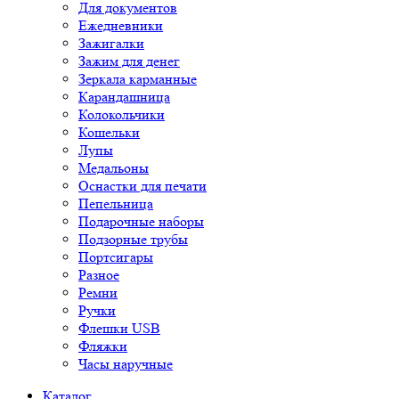
Для документов
Ежедневники
Зажигалки
Зажим для денег
Зеркала карманные
Карандашница
Колокольчики
Кошельки
Лупы
Медальоны
Оснастки для печати
Пепельница
Подарочные наборы
Подзорные трубы
Портсигары
Разное
Ремни
Ручки
Флешки USB
Фляжки
Часы наручные
Каталог