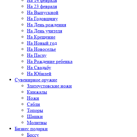
На 14 февраля
На 23 февраля
На Выпускной
На Годовщину
На День рождения
На День учителя
На Крещение
На Новый год
На Новоселье
На Пасху
На Рождение ребенка
На Свадьбу
На Юбилей
Сувенирное оружие
Златоустовские ножи
Кинжалы
Ножи
Сабли
Топоры
Шашки
Молитвы
Бизнес подарки
Боссу