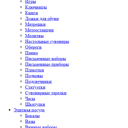
Игры
Ключницы
Книги
Ложки для обуви
Матрешки
Метеостанции
Молитвы
Настольные сувениры
Обереги
Панно
Письменные наборы
Письменные приборы
Плакетки
Подковы
Подсвечники
Статуэтки
Сувенирные тарелки
Часы
Шкатулки
Элитная посуда
Бокалы
Вазы
Винные наборы