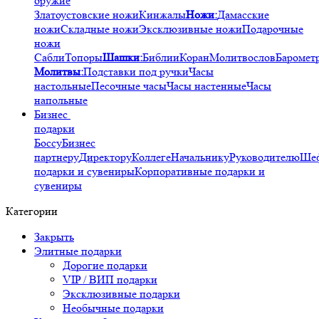
оружие
Златоустовские ножи
Кинжалы
Ножи:
Дамасские
ножи
Складные ножи
Эксклюзивные ножи
Подарочные
ножи
Сабли
Топоры
Шашки:
Библии
Коран
Молитвослов
Баромет
Молитвы:
Подставки под ручки
Часы
настольные
Песочные часы
Часы настенные
Часы
напольные
Бизнес
подарки
Боссу
Бизнес
партнеру
Директору
Коллеге
Начальнику
Руководителю
Ше
подарки и сувениры
Корпоративные подарки и
сувениры
Категории
Закрыть
Элитные подарки
Дорогие подарки
VIP / ВИП подарки
Эксклюзивные подарки
Необычные подарки